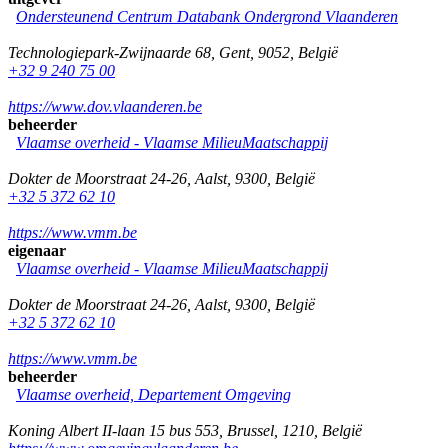
Ondersteunend Centrum Databank Ondergrond Vlaanderen
Technologiepark-Zwijnaarde 68
,
Gent
,
9052
,
België
+32 9 240 75 00
https://www.dov.vlaanderen.be
beheerder
Vlaamse overheid - Vlaamse MilieuMaatschappij
Dokter de Moorstraat 24-26
,
Aalst
,
9300
,
België
+32 5 372 62 10
https://www.vmm.be
eigenaar
Vlaamse overheid - Vlaamse MilieuMaatschappij
Dokter de Moorstraat 24-26
,
Aalst
,
9300
,
België
+32 5 372 62 10
https://www.vmm.be
beheerder
Vlaamse overheid, Departement Omgeving
Koning Albert II-laan 15 bus 553
,
Brussel
,
1210
,
België