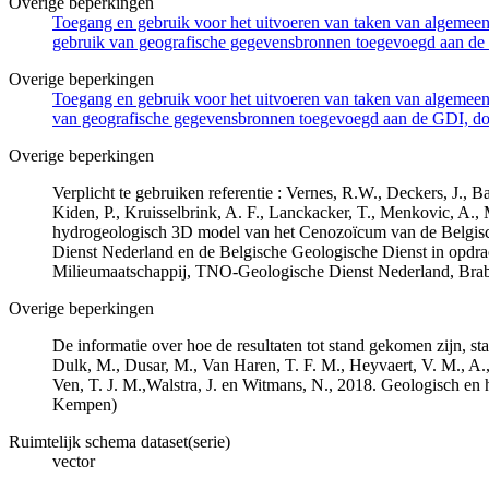
Overige beperkingen
Toegang en gebruik voor het uitvoeren van taken van algemeen 
gebruik van geografische gegevensbronnen toegevoegd aan de 
Overige beperkingen
Toegang en gebruik voor het uitvoeren van taken van algemeen 
van geografische gegevensbronnen toegevoegd aan de GDI, door
Overige beperkingen
Verplicht te gebruiken referentie : Vernes, R.W., Deckers, J.,
Kiden, P., Kruisselbrink, A. F., Lanckacker, T., Menkovic, A.,
hydrogeologisch 3D model van het Cenozoïcum van de Belgi
Dienst Nederland en de Belgische Geologische Dienst in opdr
Milieumaatschappij, TNO-Geologische Dienst Nederland, Br
Overige beperkingen
De informatie over hoe de resultaten tot stand gekomen zijn, st
Dulk, M., Dusar, M., Van Haren, T. F. M., Heyvaert, V. M., A.,
Ven, T. J. M.,Walstra, J. en Witmans, N., 2018. Geologisch
Kempen)
Ruimtelijk schema dataset(serie)
vector