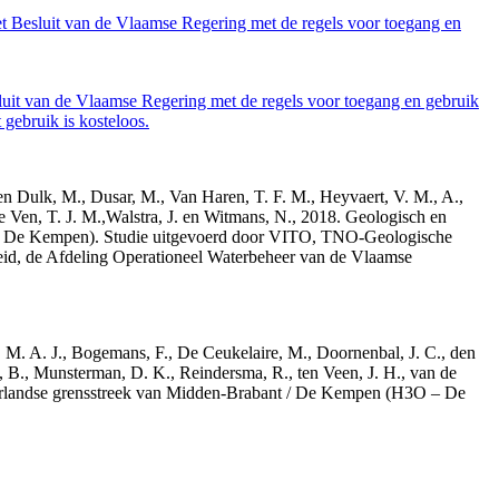
et Besluit van de Vlaamse Regering met de regels voor toegang en
luit van de Vlaamse Regering met de regels voor toegang en gebruik
gebruik is kosteloos.
den Dulk, M., Dusar, M., Van Haren, T. F. M., Heyvaert, V. M., A.,
e Ven, T. J. M.,Walstra, J. en Witmans, N., 2018. Geologisch en
– De Kempen). Studie uitgevoerd door VITO, TNO-Geologische
id, de Afdeling Operationeel Waterbeheer van de Vlaamse
r, M. A. J., Bogemans, F., De Ceukelaire, M., Doornenbal, J. C., den
, B., Munsterman, D. K., Reindersma, R., ten Veen, J. H., van de
derlandse grensstreek van Midden-Brabant / De Kempen (H3O – De