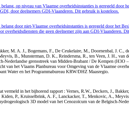
belang, op niveau van Vlaamse overheidsinstanties is geregeld door h
GDI, door deelnemers GDI-Vlaanderen. Dit gebruik is kosteloos.
belang door niet-Vlaamse overheidsinstanties is geregeld door het Bes
 overheidsdiensten die geen deelnemer zijn aan GDI-Vlaanderen. Dit 
 Bakker, M. A. J., Bogemans, F., De Ceukelaire, M., Doornenbal, J. C., 
 Meyvis, B., Munsterman, D. K., Reindersma, R., ten Veen, J. H., van d
sch-Nederlandse grensstreek van Midden-Brabant / De Kempen (H3O 
acht van het Vlaams Planbureau voor Omgeving van de Vlaamse overhe
abant Water en het Programmabureau KRW/DHZ Maasregio.
aat vermeld in het bijhorend rapport : Vernes, R.W., Deckers, J., Bakke
 Kiden, P., Kruisselbrink, A. F., Lanckacker, T., Menkovic, A., Meyvis
 en hydrogeologisch 3D model van het Cenozoïcum van de Belgisch-Ne