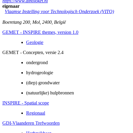
https://www.dinoloket.nl
eigenaar
Vlaamse Instelling voor Technologisch Onderzoek (VITO)
Boeretang 200
,
Mol
,
2400
,
België
GEMET - INSPIRE themes, version 1.0
Geologie
GEMET - Concepten, versie 2.4
ondergrond
hydrogeologie
(diep) grondwater
(natuurlijke) hulpbronnen
INSPIRE - Spatial scope
Regionaal
GDI-Vlaanderen Trefwoorden