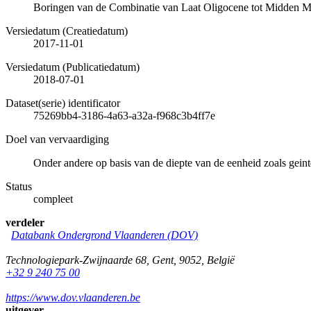
Boringen van de Combinatie van Laat Oligocene tot Midden 
Versiedatum (Creatiedatum)
2017-11-01
Versiedatum (Publicatiedatum)
2018-07-01
Dataset(serie) identificator
75269bb4-3186-4a63-a32a-f968c3b4ff7e
Doel van vervaardiging
Onder andere op basis van de diepte van de eenheid zoals geint
Status
compleet
verdeler
Databank Ondergrond Vlaanderen (DOV)
Technologiepark-Zwijnaarde 68
,
Gent
,
9052
,
België
+32 9 240 75 00
https://www.dov.vlaanderen.be
uitgever