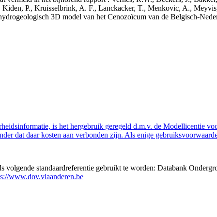
 Kiden, P., Kruisselbrink, A. F., Lanckacker, T., Menkovic, A., Meyvis
 en hydrogeologisch 3D model van het Cenozoïcum van de Belgisch-Ne
eidsinformatie, is het hergebruik geregeld d.m.v. de Modellicentie voor
nder dat daar kosten aan verbonden zijn. Als enige gebruiksvoorwaarde
eds volgende standaardreferentie gebruikt te worden: Databank Ondergr
ps://www.dov.vlaanderen.be