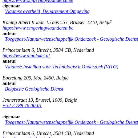
https://www.omgevingvlaanderen.be
eigenaar
Vlaamse overheid, Departement Omgeving
Koning Albert II-laan 15 bus 553
,
Brussel
,
1210
,
België
https://www.omgevingvlaanderen.be
auteur
Toegepast-Natuurwetenschappelijk Onderzoek - Geologische Diens
Princetonlaan 6
,
Utrecht
,
3584 CB
,
Nederland
https://www.dinoloket.nl
auteur
Vlaamse Instelling voor Technologisch Onderzoek (VITO)
Boeretang 200
,
Mol
,
2400
,
België
auteur
Belgische Geologische Dienst
Jennerstraat 13
,
Brussel
,
1000
,
België
+32 2 788 76 00-01
eigenaar
Toegepast-Natuurwetenschappelijk Onderzoek - Geologische Diens
Princetonlaan 6
,
Utrecht
,
3584 CB
,
Nederland