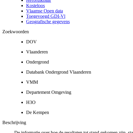
Herbruikbaar
Kosteloos
Vlaamse Open data
Toegevoegd GDI-Vl
Geografische gegevens
Zoekwoorden
DOV
Vlaanderen
Ondergrond
Databank Ondergrond Vlaanderen
VMM
Departement Omgeving
H3O
De Kempen
Beschrijving
De informatie over hoe de resultaten tot stand gekomen zijn, st