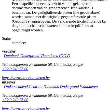
Een shapefile met een overzicht van de gekarteerde
deelkaartbladen van de grondmechanische kaarten is
beschikbaar. De gedigitaliseerde platen (file geodatabase)
worden samen met de originele gegeorefereerde platen
(GeoTIFFs) aangeboden. De verklarende teksten horende bij
de grondmechanische kaarten kunnen in pdf formaat
opgevraagd worden.
Status
compleet
verdeler
Databank Ondergrond Vlaanderen (DOV)
Technologiepark-Zwijnaarde 68
,
Gent
,
9052
,
België
+32 9 240 75 00
https://www.dov.vlaanderen.be
uitgever
Ondersteunend Centrum Databank Ondergrond Vlaanderen
Technologiepark-Zwijnaarde 68
,
Gent
,
9052
,
België
+32 9 240 75 00
https://www.dov.vlaanderen.be