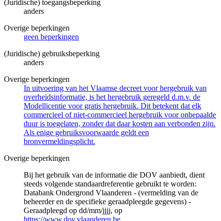
(Juridische) toegangsbeperking
anders
Overige beperkingen
geen beperkingen
(Juridische) gebruiksbeperking
anders
Overige beperkingen
In uitvoering van het Vlaamse decreet voor hergebruik van
overheidsinformatie, is het hergebruik geregeld d.m.v. de
Modellicentie voor gratis hergebruik. Dit betekent dat elk
commercieel of niet-commercieel hergebruik voor onbepaalde
duur is toegelaten, zonder dat daar kosten aan verbonden zijn.
Als enige gebruiksvoorwaarde geldt een
bronvermeldingsplicht.
Overige beperkingen
Bij het gebruik van de informatie die DOV aanbiedt, dient
steeds volgende standaardreferentie gebruikt te worden:
Databank Ondergrond Vlaanderen - (vermelding van de
beheerder en de specifieke geraadpleegde gegevens) -
Geraadpleegd op dd/mm/jjjj, op
https://www.dov.vlaanderen.be