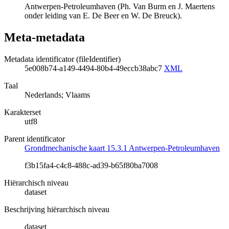
Antwerpen-Petroleumhaven (Ph. Van Burm en J. Maertens
onder leiding van E. De Beer en W. De Breuck).
Meta-metadata
Metadata identificator (fileIdentifier)
5e008b74-a149-4494-80b4-49eccb38abc7
XML
Taal
Nederlands; Vlaams
Karakterset
utf8
Parent identificator
Grondmechanische kaart 15.3.1 Antwerpen-Petroleumhaven
f3b15fa4-c4c8-488c-ad39-b65f80ba7008
Hiërarchisch niveau
dataset
Beschrijving hiërarchisch niveau
dataset