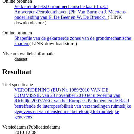
Online bronnen
Verklarende tekst Grondmechanische kaart 15.3.1
Antwerpen-Petroleumhaven (Ph. Van Burm en J. Maertens
onder leiding van E. De Beer en W. De Breuck).
(
LINK
download-store
)
Online bronnen
Shapefile van de gekarteerde zones van de grondmechanische
kaarten
(
LINK download-store
)
Niveau kwaliteitsinformatie
dataset
Resultaat
Titel specificatie
VERORDENING (EU) Nr. 1089/2010 VAN DE
COMMISSIE van 23 november 2010 ter uitvoering van
Richtlijn 2007/2/EG van het Europees Parlement en de Raad
betreffende de interoperabiliteit van verzamelingen ruimtelijke
gegevens en van diensten met betrekking tot ruimtelijke
gegevens
Versiedatum (Publicatiedatum)
2010-12-08