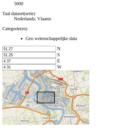
5000
Taal dataset(serie)
Nederlands; Vlaams
Categorie(en)
Geo wetenschappelijke data
N
S
E
W