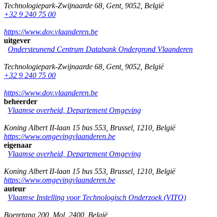
Technologiepark-Zwijnaarde 68
,
Gent
,
9052
,
België
+32 9 240 75 00
https://www.dov.vlaanderen.be
uitgever
Ondersteunend Centrum Databank Ondergrond Vlaanderen
Technologiepark-Zwijnaarde 68
,
Gent
,
9052
,
België
+32 9 240 75 00
https://www.dov.vlaanderen.be
beheerder
Vlaamse overheid, Departement Omgeving
Koning Albert II-laan 15 bus 553
,
Brussel
,
1210
,
België
https://www.omgevingvlaanderen.be
eigenaar
Vlaamse overheid, Departement Omgeving
Koning Albert II-laan 15 bus 553
,
Brussel
,
1210
,
België
https://www.omgevingvlaanderen.be
auteur
Vlaamse Instelling voor Technologisch Onderzoek (VITO)
Boeretang 200
,
Mol
,
2400
,
België