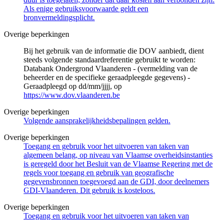
Als enige gebruiksvoorwaarde geldt een
bronvermeldingsplicht.
Overige beperkingen
Bij het gebruik van de informatie die DOV aanbiedt, dient
steeds volgende standaardreferentie gebruikt te worden:
Databank Ondergrond Vlaanderen - (vermelding van de
beheerder en de specifieke geraadpleegde gegevens) -
Geraadpleegd op dd/mm/jjjj, op
https://www.dov.vlaanderen.be
Overige beperkingen
Volgende aansprakelijkheidsbepalingen gelden.
Overige beperkingen
Toegang en gebruik voor het uitvoeren van taken van
algemeen belang, op niveau van Vlaamse overheidsinstanties
is geregeld door het Besluit van de Vlaamse Regering met de
regels voor toegang en gebruik van geografische
gegevensbronnen toegevoegd aan de GDI, door deelnemers
GDI-Vlaanderen. Dit gebruik is kosteloos.
Overige beperkingen
Toegang en gebruik voor het uitvoeren van taken van