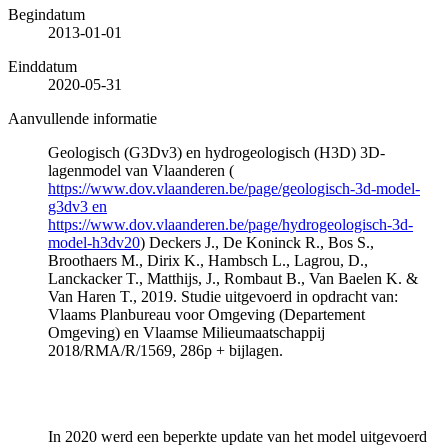
Begindatum
2013-01-01
Einddatum
2020-05-31
Aanvullende informatie
Geologisch (G3Dv3) en hydrogeologisch (H3D) 3D-
lagenmodel van Vlaanderen (
https://www.dov.vlaanderen.be/page/geologisch-3d-model-
g3dv3 en
https://www.dov.vlaanderen.be/page/hydrogeologisch-3d-
model-h3dv20
) Deckers J., De Koninck R., Bos S.,
Broothaers M., Dirix K., Hambsch L., Lagrou, D.,
Lanckacker T., Matthijs, J., Rombaut B., Van Baelen K. &
Van Haren T., 2019. Studie uitgevoerd in opdracht van:
Vlaams Planbureau voor Omgeving (Departement
Omgeving) en Vlaamse Milieumaatschappij
2018/RMA/R/1569, 286p + bijlagen.
In 2020 werd een beperkte update van het model uitgevoerd