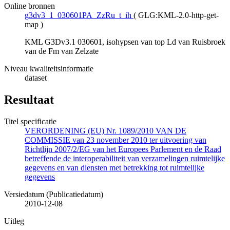
Online bronnen
g3dv3_1_030601PA_ZzRu_t_ih
(
GLG:KML-2.0-http-get-
map
)
KML G3Dv3.1 030601, isohypsen van top Ld van Ruisbroek
van de Fm van Zelzate
Niveau kwaliteitsinformatie
dataset
Resultaat
Titel specificatie
VERORDENING (EU) Nr. 1089/2010 VAN DE
COMMISSIE van 23 november 2010 ter uitvoering van
Richtlijn 2007/2/EG van het Europees Parlement en de Raad
betreffende de interoperabiliteit van verzamelingen ruimtelijke
gegevens en van diensten met betrekking tot ruimtelijke
gegevens
Versiedatum (Publicatiedatum)
2010-12-08
Uitleg