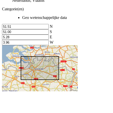
Nederlands; Vlaams
Categorie(en)
Geo wetenschappelijke data
N
S
E
W