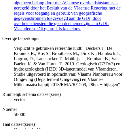
algemeen belang door niet-Vlaamse overheidsinstanties is
geregeld door het Besluit van de Vlaamse Regering met de
regels voor toegang en gebruik van geografische
gegevensbronnen toegevoegd aan de GDI, door
overheidsdiensten die geen deelnemer zijn aan GDI-
Vlaanderen. Dit gebruik is kosteloos.
Overige beperkingen
Verplicht te gebruiken referentie luidt: "Deckers J., De
Koninck R., Bos S., Broothaers M., Dirix K., Hambsch L.,
Lagrou, D., Lanckacker T., Matthijs, J., Rombaut B., Van
Baelen K. & Van Haren T., 2019. Geologisch (G3Dv3) en
hydrogeologisch (H3D) 3D-lagenmodel van Vlaanderen.
Studie uitgevoerd in opdracht van: Vlaams Planbureau voor
Omgeving (Departement Omgeving) en Vlaamse
Milieumaatschappij 2018/RMA/R/1569, 286p. + bijlagen"
Ruimtelijk schema dataset(serie)
vector
Noemer
50000
Taal dataset(serie)