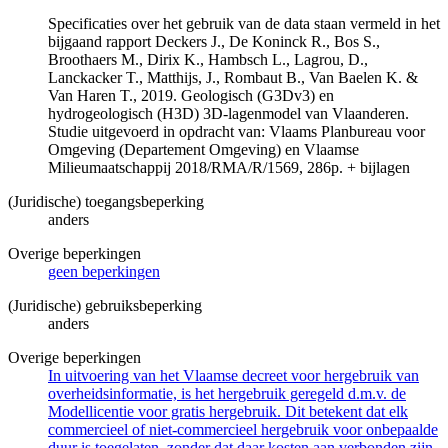
Specificaties over het gebruik van de data staan vermeld in het
bijgaand rapport Deckers J., De Koninck R., Bos S.,
Broothaers M., Dirix K., Hambsch L., Lagrou, D.,
Lanckacker T., Matthijs, J., Rombaut B., Van Baelen K. &
Van Haren T., 2019. Geologisch (G3Dv3) en
hydrogeologisch (H3D) 3D-lagenmodel van Vlaanderen.
Studie uitgevoerd in opdracht van: Vlaams Planbureau voor
Omgeving (Departement Omgeving) en Vlaamse
Milieumaatschappij 2018/RMA/R/1569, 286p. + bijlagen
(Juridische) toegangsbeperking
anders
Overige beperkingen
geen beperkingen
(Juridische) gebruiksbeperking
anders
Overige beperkingen
In uitvoering van het Vlaamse decreet voor hergebruik van
overheidsinformatie, is het hergebruik geregeld d.m.v. de
Modellicentie voor gratis hergebruik. Dit betekent dat elk
commercieel of niet-commercieel hergebruik voor onbepaalde
duur is toegelaten, zonder dat daar kosten aan verbonden zijn.