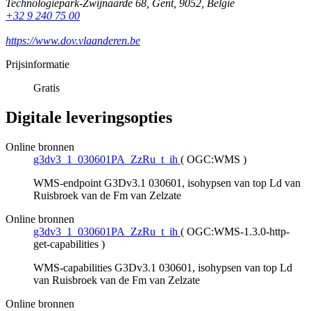
Technologiepark-Zwijnaarde 68
,
Gent
,
9052
,
België
+32 9 240 75 00
https://www.dov.vlaanderen.be
Prijsinformatie
Gratis
Digitale leveringsopties
Online bronnen
g3dv3_1_030601PA_ZzRu_t_ih
(
OGC:WMS
)
WMS-endpoint G3Dv3.1 030601, isohypsen van top Ld van
Ruisbroek van de Fm van Zelzate
Online bronnen
g3dv3_1_030601PA_ZzRu_t_ih
(
OGC:WMS-1.3.0-http-
get-capabilities
)
WMS-capabilities G3Dv3.1 030601, isohypsen van top Ld
van Ruisbroek van de Fm van Zelzate
Online bronnen