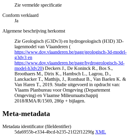
Zie vermelde specificatie
Conform verklaard
Ja
Algemene beschrijving herkomst
Zie Geologisch (G3Dv3) en hydrogeologisch (H3D) 3D-
lagenmodel van Vlaanderen (
https://www.dov.vlaanderen.be/page/geologisch-3d-model-
g3dv3 en
https://www.dov.vlaanderen.be/page/hydrogeologisch-3d-
model-h3dv20
) Deckers J., De Koninck R., Bos S.,
Broothaers M., Dirix K., Hambsch L., Lagrou, D.,
Lanckacker T., Matthijs, J., Rombaut B., Van Baelen K. &
Van Haren T., 2019. Studie uitgevoerd in opdracht van:
Vlaams Planbureau voor Omgeving (Departement
Omgeving) en Vlaamse Milieumaatschappij
2018/RMA/R/1569, 286p + bijlagen.
Meta-metadata
Metadata identificator (fileIdentifier)
5da6955b-e334-4bcd-b235-21f22f1229fg
XML