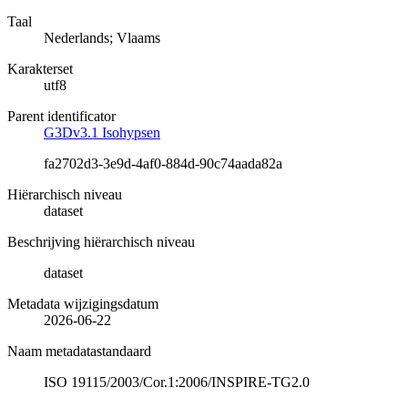
Taal
Nederlands; Vlaams
Karakterset
utf8
Parent identificator
G3Dv3.1 Isohypsen
fa2702d3-3e9d-4af0-884d-90c74aada82a
Hiërarchisch niveau
dataset
Beschrijving hiërarchisch niveau
dataset
Metadata wijzigingsdatum
2026-06-22
Naam metadatastandaard
ISO 19115/2003/Cor.1:2006/INSPIRE-TG2.0