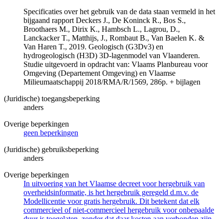
Specificaties over het gebruik van de data staan vermeld in het
bijgaand rapport Deckers J., De Koninck R., Bos S.,
Broothaers M., Dirix K., Hambsch L., Lagrou, D.,
Lanckacker T., Matthijs, J., Rombaut B., Van Baelen K. &
Van Haren T., 2019. Geologisch (G3Dv3) en
hydrogeologisch (H3D) 3D-lagenmodel van Vlaanderen.
Studie uitgevoerd in opdracht van: Vlaams Planbureau voor
Omgeving (Departement Omgeving) en Vlaamse
Milieumaatschappij 2018/RMA/R/1569, 286p. + bijlagen
(Juridische) toegangsbeperking
anders
Overige beperkingen
geen beperkingen
(Juridische) gebruiksbeperking
anders
Overige beperkingen
In uitvoering van het Vlaamse decreet voor hergebruik van
overheidsinformatie, is het hergebruik geregeld d.m.v. de
Modellicentie voor gratis hergebruik. Dit betekent dat elk
commercieel of niet-commercieel hergebruik voor onbepaalde
duur is toegelaten, zonder dat daar kosten aan verbonden zijn.