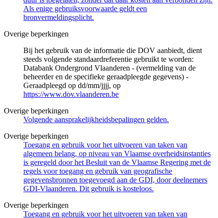
Als enige gebruiksvoorwaarde geldt een
bronvermeldingsplicht.
Overige beperkingen
Bij het gebruik van de informatie die DOV aanbiedt, dient
steeds volgende standaardreferentie gebruikt te worden:
Databank Ondergrond Vlaanderen - (vermelding van de
beheerder en de specifieke geraadpleegde gegevens) -
Geraadpleegd op dd/mm/jjjj, op
https://www.dov.vlaanderen.be
Overige beperkingen
Volgende aansprakelijkheidsbepalingen gelden.
Overige beperkingen
Toegang en gebruik voor het uitvoeren van taken van
algemeen belang, op niveau van Vlaamse overheidsinstanties
is geregeld door het Besluit van de Vlaamse Regering met de
regels voor toegang en gebruik van geografische
gegevensbronnen toegevoegd aan de GDI, door deelnemers
GDI-Vlaanderen. Dit gebruik is kosteloos.
Overige beperkingen
Toegang en gebruik voor het uitvoeren van taken van