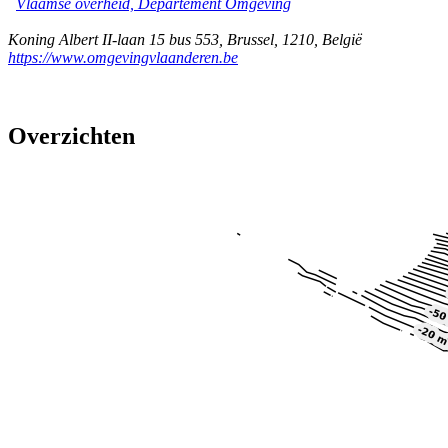
Vlaamse overheid, Departement Omgeving
Koning Albert II-laan 15 bus 553
,
Brussel
,
1210
,
België
https://www.omgevingvlaanderen.be
Overzichten