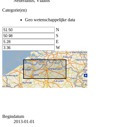
Nederlands; Vlaams
Categorie(en)
Geo wetenschappelijke data
N
S
E
W
Begindatum
2013-01-01