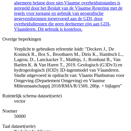
algemeen belang door niet-Vlaamse overheidsinstanties is
geregeld door het Besluit van de Vlaamse Regering met de
regels voor toegang en gebruik van geografische
gegevensbronnen toegevoegd aan de GDI, door
overheidsdiensten die geen deelnemer zijn aan GDI-
Vlaanderen. Dit gebruik is kosteloos.
Overige beperkingen
Verplicht te gebruiken referentie luidt: "Deckers J., De
Koninck R., Bos S., Broothaers M., Dirix K., Hambsch L.,
Lagrou, D., Lanckacker T., Matthijs, J., Rombaut B., Van
Baelen K. & Van Haren T., 2019. Geologisch (G3Dv3) en
hydrogeologisch (H3D) 3D-lagenmodel van Vlaanderen.
Studie uitgevoerd in opdracht van: Vlaams Planbureau voor
Omgeving (Departement Omgeving) en Vlaamse
Milieumaatschappij 2018/RMA/R/1569, 286p. + bijlagen"
Ruimtelijk schema dataset(serie)
vector
Noemer
50000
Taal dataset(serie)