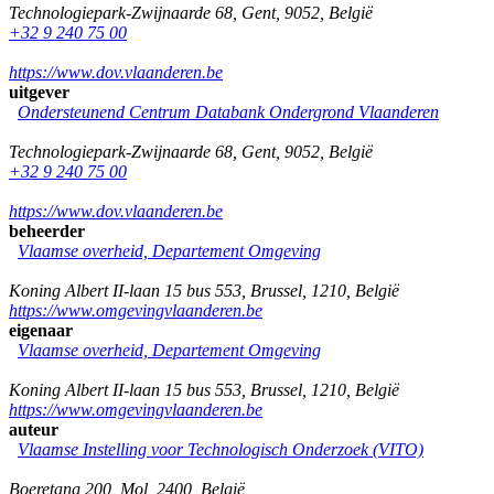
Technologiepark-Zwijnaarde 68
,
Gent
,
9052
,
België
+32 9 240 75 00
https://www.dov.vlaanderen.be
uitgever
Ondersteunend Centrum Databank Ondergrond Vlaanderen
Technologiepark-Zwijnaarde 68
,
Gent
,
9052
,
België
+32 9 240 75 00
https://www.dov.vlaanderen.be
beheerder
Vlaamse overheid, Departement Omgeving
Koning Albert II-laan 15 bus 553
,
Brussel
,
1210
,
België
https://www.omgevingvlaanderen.be
eigenaar
Vlaamse overheid, Departement Omgeving
Koning Albert II-laan 15 bus 553
,
Brussel
,
1210
,
België
https://www.omgevingvlaanderen.be
auteur
Vlaamse Instelling voor Technologisch Onderzoek (VITO)
Boeretang 200
,
Mol
,
2400
,
België