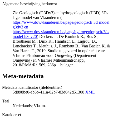
Algemene beschrijving herkomst
Zie Geologisch (G3Dv3) en hydrogeologisch (H3D) 3D-
lagenmodel van Vlaanderen (
https://www.dov.vlaanderen.be/page/geologisch-3d-model-
g3dv3 en
https://www.dov.vlaanderen.be/page/hydrogeologisch-3d-
model-h3dv20
) Deckers J., De Koninck R., Bos S.,
Broothaers M., Dirix K., Hambsch L., Lagrou, D.,
Lanckacker T., Matthijs, J., Rombaut B., Van Baelen K. &
Van Haren T., 2019. Studie uitgevoerd in opdracht van:
Vlaams Planbureau voor Omgeving (Departement
Omgeving) en Vlaamse Milieumaatschappij
2018/RMA/R/1569, 286p + bijlagen.
Meta-metadata
Metadata identificator (fileIdentifier)
5d898be0-ab6b-411a-82b7-83d042d51308
XML
Taal
Nederlands; Vlaams
Karakterset