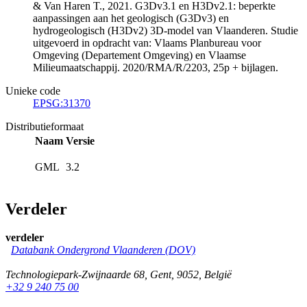
& Van Haren T., 2021. G3Dv3.1 en H3Dv2.1: beperkte
aanpassingen aan het geologisch (G3Dv3) en
hydrogeologisch (H3Dv2) 3D-model van Vlaanderen. Studie
uitgevoerd in opdracht van: Vlaams Planbureau voor
Omgeving (Departement Omgeving) en Vlaamse
Milieumaatschappij. 2020/RMA/R/2203, 25p + bijlagen.
Unieke code
EPSG:31370
Distributieformaat
Naam
Versie
GML
3.2
Verdeler
verdeler
Databank Ondergrond Vlaanderen (DOV)
Technologiepark-Zwijnaarde 68
,
Gent
,
9052
,
België
+32 9 240 75 00