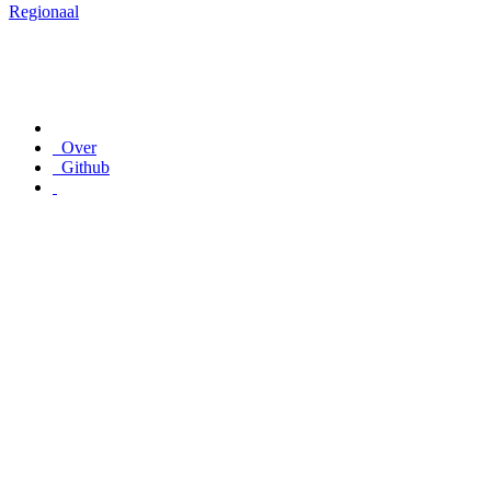
Regionaal
Over
Github