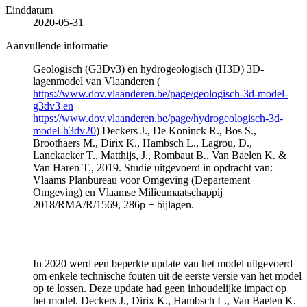
Einddatum
2020-05-31
Aanvullende informatie
Geologisch (G3Dv3) en hydrogeologisch (H3D) 3D-
lagenmodel van Vlaanderen (
https://www.dov.vlaanderen.be/page/geologisch-3d-model-
g3dv3 en
https://www.dov.vlaanderen.be/page/hydrogeologisch-3d-
model-h3dv20
) Deckers J., De Koninck R., Bos S.,
Broothaers M., Dirix K., Hambsch L., Lagrou, D.,
Lanckacker T., Matthijs, J., Rombaut B., Van Baelen K. &
Van Haren T., 2019. Studie uitgevoerd in opdracht van:
Vlaams Planbureau voor Omgeving (Departement
Omgeving) en Vlaamse Milieumaatschappij
2018/RMA/R/1569, 286p + bijlagen.
In 2020 werd een beperkte update van het model uitgevoerd
om enkele technische fouten uit de eerste versie van het model
op te lossen. Deze update had geen inhoudelijke impact op
het model. Deckers J., Dirix K., Hambsch L., Van Baelen K.