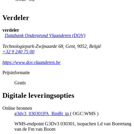
Verdeler
verdeler
Databank Ondergrond Vlaanderen (DOV)
Technologiepark-Zwijnaarde 68
,
Gent
,
9052
,
België
+32 9 240 75 00
https://www.dov.vlaanderen.be
Prijsinformatie
Gratis
Digitale leveringsopties
Online bronnen
g3dv3_030301PA_BmBt_ip
(
OGC:WMS
)
WMS-endpoint G3Dv3 030301, isopachen Ld van Boeretang
van de Fm van Boom