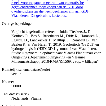
regels voor toegang en gebruik van geografische
gegevensbronnen toegevoegd aan de GDI, door
overheidsdiensten die geen deelnemer zijn aan GDI-
Vlaanderen. Dit gebruik is kosteloos.
Overige beperkingen
Verplicht te gebruiken referentie luidt: "Deckers J., De
Koninck R., Bos S., Broothaers M., Dirix K., Hambsch L.,
Lagrou, D., Lanckacker T., Matthijs, J., Rombaut B., Van
Baelen K. & Van Haren T., 2019. Geologisch (G3Dv3) en
hydrogeologisch (H3D) 3D-lagenmodel van Vlaanderen.
Studie uitgevoerd in opdracht van: Vlaams Planbureau voor
Omgeving (Departement Omgeving) en Vlaamse
Milieumaatschappij 2018/RMA/R/1569, 286p. + bijlagen"
Ruimtelijk schema dataset(serie)
vector
Noemer
50000
Taal dataset(serie)
Nederlands; Vlaams