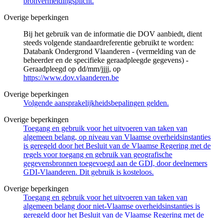
bronvermeldingsplicht.
Overige beperkingen
Bij het gebruik van de informatie die DOV aanbiedt, dient
steeds volgende standaardreferentie gebruikt te worden:
Databank Ondergrond Vlaanderen - (vermelding van de
beheerder en de specifieke geraadpleegde gegevens) -
Geraadpleegd op dd/mm/jjjj, op
https://www.dov.vlaanderen.be
Overige beperkingen
Volgende aansprakelijkheidsbepalingen gelden.
Overige beperkingen
Toegang en gebruik voor het uitvoeren van taken van
algemeen belang, op niveau van Vlaamse overheidsinstanties
is geregeld door het Besluit van de Vlaamse Regering met de
regels voor toegang en gebruik van geografische
gegevensbronnen toegevoegd aan de GDI, door deelnemers
GDI-Vlaanderen. Dit gebruik is kosteloos.
Overige beperkingen
Toegang en gebruik voor het uitvoeren van taken van
algemeen belang door niet-Vlaamse overheidsinstanties is
geregeld door het Besluit van de Vlaamse Regering met de