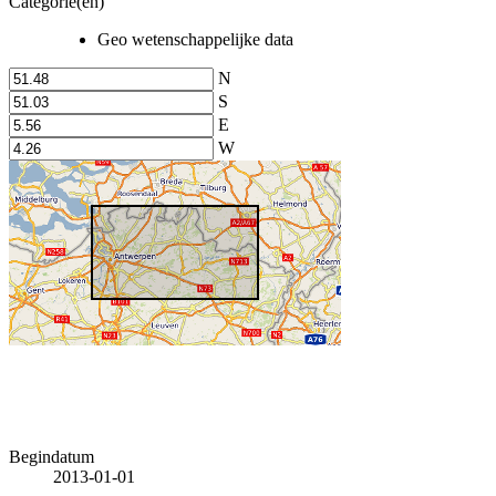
Categorie(en)
Geo wetenschappelijke data
N
S
E
W
Begindatum
2013-01-01