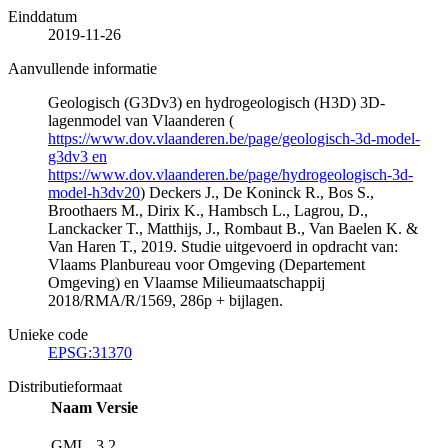
Einddatum
2019-11-26
Aanvullende informatie
Geologisch (G3Dv3) en hydrogeologisch (H3D) 3D-
lagenmodel van Vlaanderen (
https://www.dov.vlaanderen.be/page/geologisch-3d-model-
g3dv3 en
https://www.dov.vlaanderen.be/page/hydrogeologisch-3d-
model-h3dv20
) Deckers J., De Koninck R., Bos S.,
Broothaers M., Dirix K., Hambsch L., Lagrou, D.,
Lanckacker T., Matthijs, J., Rombaut B., Van Baelen K. &
Van Haren T., 2019. Studie uitgevoerd in opdracht van:
Vlaams Planbureau voor Omgeving (Departement
Omgeving) en Vlaamse Milieumaatschappij
2018/RMA/R/1569, 286p + bijlagen.
Unieke code
EPSG:31370
Distributieformaat
Naam
Versie
GML
3.2