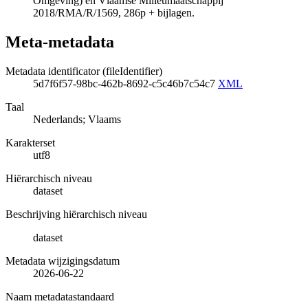
Omgeving) en Vlaamse Milieumaatschappij
2018/RMA/R/1569, 286p + bijlagen.
Meta-metadata
Metadata identificator (fileIdentifier)
5d7f6f57-98bc-462b-8692-c5c46b7c54c7
XML
Taal
Nederlands; Vlaams
Karakterset
utf8
Hiërarchisch niveau
dataset
Beschrijving hiërarchisch niveau
dataset
Metadata wijzigingsdatum
2026-06-22
Naam metadatastandaard