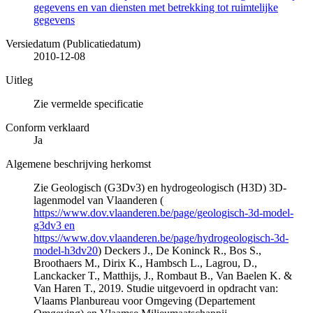
gegevens en van diensten met betrekking tot ruimtelijke
gegevens
Versiedatum (Publicatiedatum)
2010-12-08
Uitleg
Zie vermelde specificatie
Conform verklaard
Ja
Algemene beschrijving herkomst
Zie Geologisch (G3Dv3) en hydrogeologisch (H3D) 3D-
lagenmodel van Vlaanderen (
https://www.dov.vlaanderen.be/page/geologisch-3d-model-
g3dv3 en
https://www.dov.vlaanderen.be/page/hydrogeologisch-3d-
model-h3dv20
) Deckers J., De Koninck R., Bos S.,
Broothaers M., Dirix K., Hambsch L., Lagrou, D.,
Lanckacker T., Matthijs, J., Rombaut B., Van Baelen K. &
Van Haren T., 2019. Studie uitgevoerd in opdracht van:
Vlaams Planbureau voor Omgeving (Departement