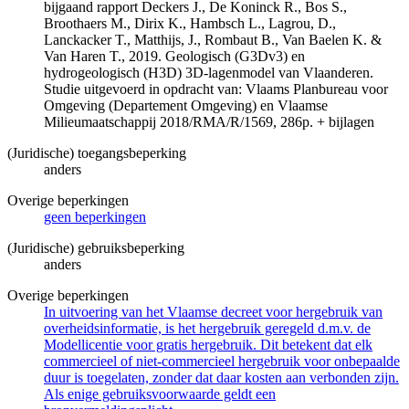
bijgaand rapport Deckers J., De Koninck R., Bos S.,
Broothaers M., Dirix K., Hambsch L., Lagrou, D.,
Lanckacker T., Matthijs, J., Rombaut B., Van Baelen K. &
Van Haren T., 2019. Geologisch (G3Dv3) en
hydrogeologisch (H3D) 3D-lagenmodel van Vlaanderen.
Studie uitgevoerd in opdracht van: Vlaams Planbureau voor
Omgeving (Departement Omgeving) en Vlaamse
Milieumaatschappij 2018/RMA/R/1569, 286p. + bijlagen
(Juridische) toegangsbeperking
anders
Overige beperkingen
geen beperkingen
(Juridische) gebruiksbeperking
anders
Overige beperkingen
In uitvoering van het Vlaamse decreet voor hergebruik van
overheidsinformatie, is het hergebruik geregeld d.m.v. de
Modellicentie voor gratis hergebruik. Dit betekent dat elk
commercieel of niet-commercieel hergebruik voor onbepaalde
duur is toegelaten, zonder dat daar kosten aan verbonden zijn.
Als enige gebruiksvoorwaarde geldt een