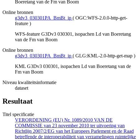
Boeretang van de Fm van Boom
Online bronnen
g3dv3_030301PA_BmBt_ip
(
OGC:WFS-2.0.0-http-get-
feature
)
WFS-feature G3Dv3 030301, isopachen Ld van Boeretang
van de Fm van Boom
Online bronnen
g3dv3_030301PA_BmBt_ip
(
GLG:KML-2.0-http-get-map
)
KML G3Dv3 030301, isopachen Ld van Boeretang van de
Fm van Boom
Niveau kwaliteitsinformatie
dataset
Resultaat
Titel specificatie
VERORDENING (EU) Nr. 1089/2010 VAN DE
COMMISSIE van 23 november 2010 ter uitvoering van
Richtlijn 2007/2/EG van het Europees Parlement en de Raad
betreffende de interoperabiliteit van verzamelingen ruimtelijke