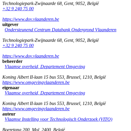
Technologiepark-Zwijnaarde 68
,
Gent
,
9052
,
België
+32 9 240 75 00
https://www.dov.vlaanderen.be
uitgever
Ondersteunend Centrum Databank Ondergrond Vlaanderen
Technologiepark-Zwijnaarde 68
,
Gent
,
9052
,
België
+32 9 240 75 00
https://www.dov.vlaanderen.be
beheerder
Vlaamse overheid, Departement Omgeving
Koning Albert II-laan 15 bus 553
,
Brussel
,
1210
,
België
https://www.omgevingvlaanderen.be
eigenaar
Vlaamse overheid, Departement Omgeving
Koning Albert II-laan 15 bus 553
,
Brussel
,
1210
,
België
https://www.omgevingvlaanderen.be
auteur
Vlaamse Instelling voor Technologisch Onderzoek (VITO)
Boeretang 200
,
Mol
,
2400
,
België