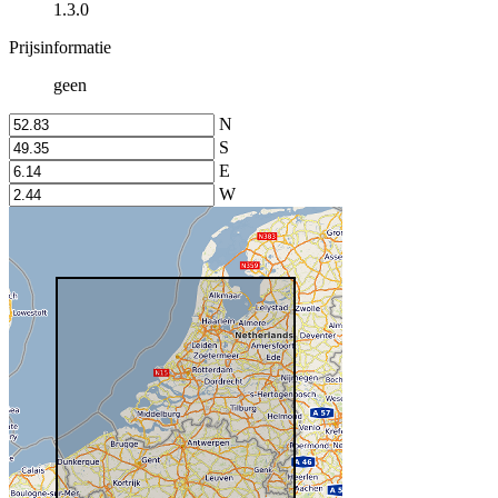
1.3.0
Prijsinformatie
geen
N
S
E
W