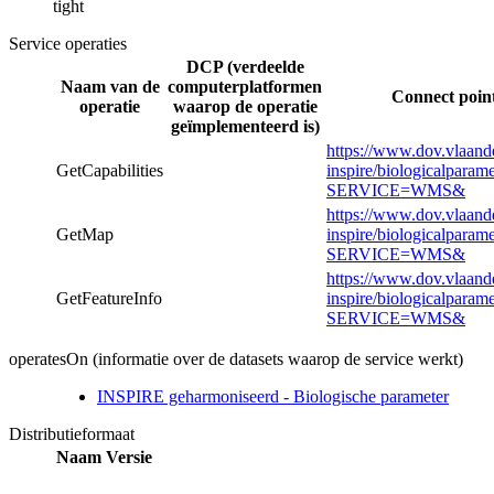
tight
Service operaties
DCP (verdeelde
Naam van de
computerplatformen
Connect point
operatie
waarop de operatie
geïmplementeerd is)
https://www.dov.vlaand
GetCapabilities
inspire/biologicalparam
SERVICE=WMS&
https://www.dov.vlaand
GetMap
inspire/biologicalparam
SERVICE=WMS&
https://www.dov.vlaand
GetFeatureInfo
inspire/biologicalparam
SERVICE=WMS&
operatesOn (informatie over de datasets waarop de service werkt)
INSPIRE geharmoniseerd - Biologische parameter
Distributieformaat
Naam
Versie