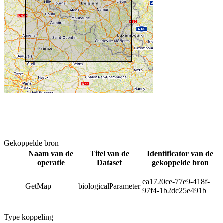
Gekoppelde bron
Naam van de
Titel van de
Identificator van de
operatie
Dataset
gekoppelde bron
ea1720ce-77e9-418f-
GetMap
biologicalParameter
97f4-1b2dc25e491b
Type koppeling