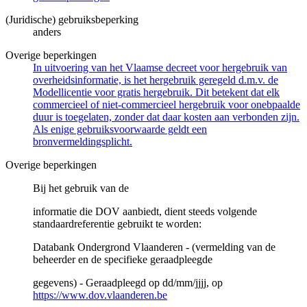
(Juridische) gebruiksbeperking
anders
Overige beperkingen
In uitvoering van het Vlaamse decreet voor hergebruik van
overheidsinformatie, is het hergebruik geregeld d.m.v. de
Modellicentie voor gratis hergebruik. Dit betekent dat elk
commercieel of niet-commercieel hergebruik voor onebpaalde
duur is toegelaten, zonder dat daar kosten aan verbonden zijn.
Als enige gebruiksvoorwaarde geldt een
bronvermeldingsplicht.
Overige beperkingen
Bij het gebruik van de
informatie die DOV aanbiedt, dient steeds volgende
standaardreferentie gebruikt te worden:
Databank Ondergrond Vlaanderen - (vermelding van de
beheerder en de specifieke geraadpleegde
gegevens) - Geraadpleegd op dd/mm/jjjj, op
https://www.dov.vlaanderen.be