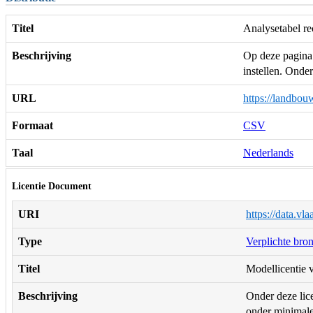
Titel
Analysetabel re
Beschrijving
Op deze pagina 
instellen. Onde
URL
https://landbou
Formaat
CSV
Taal
Nederlands
Licentie Document
URI
https://data.vl
Type
Verplichte bro
Titel
Modellicentie v
Beschrijving
Onder deze lice
onder minimale 