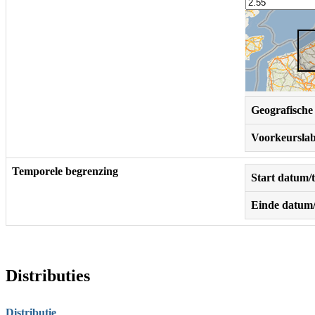
Geografische 
Voorkeurslab
Temporele begrenzing
Start datum/t
Einde datum/
Distributies
Distributie