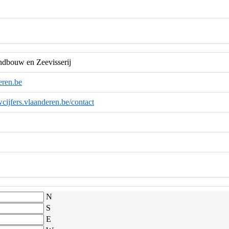
dbouw en Zeevisserij
eren.be
wcijfers.vlaanderen.be/contact
N
S
E