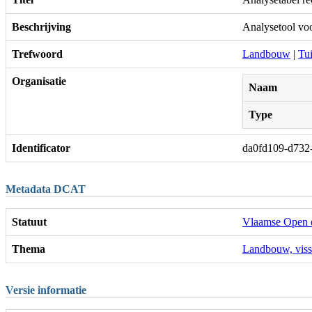
Beschrijving
Analysetool vo
Trefwoord
Landbouw
|
Tu
Organisatie
Naam
Type
Identificator
da0fd109-d732
Metadata DCAT
Statuut
Vlaamse Open 
Thema
Landbouw, viss
Versie informatie