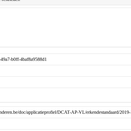
-49a7-b0ff-4baf8a9588d1
laanderen.be/doc/applicatieprofiel/DCAT-AP-VL/erkendestandaard/2019