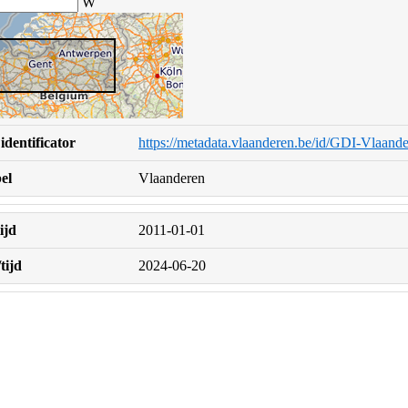
W
identificator
https://metadata.vlaanderen.be/id/GDI-Vlaan
el
Vlaanderen
ijd
2011-01-01
tijd
2024-06-20