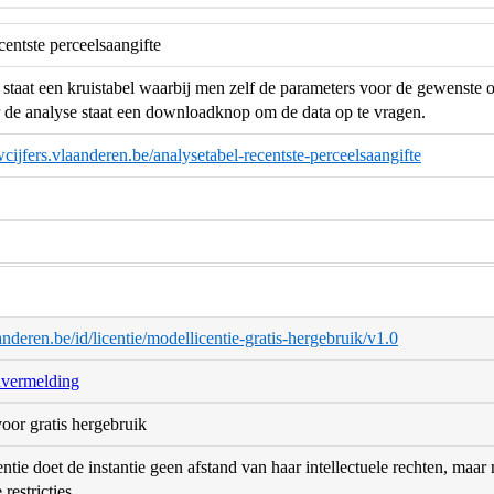
centste perceelsaangifte
staat een kruistabel waarbij men zelf de parameters voor de gewenste
r de analyse staat een downloadknop om de data op te vragen.
wcijfers.vlaanderen.be/analysetabel-recentste-perceelsaangifte
aanderen.be/id/licentie/modellicentie-gratis-hergebruik/v1.0
nvermelding
oor gratis hergebruik
ntie doet de instantie geen afstand van haar intellectuele rechten, maa
restricties.