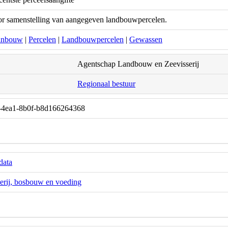
or samenstelling van aangegeven landbouwpercelen.
inbouw
|
Percelen
|
Landbouwpercelen
|
Gewassen
Agentschap Landbouw en Zeevisserij
Regionaal bestuur
-4ea1-8b0f-b8d166264368
data
erij, bosbouw en voeding