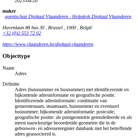
2023-04-20
maker
agentschap Digitaal Vlaanderen - Helpdesk Digitaal Vlaanderen
Havenlaan 88 bus 30 , Brussel , 1000 , België
+32 (0)2 553 72 02
https://www.vlaanderen.be/digitaal-vlaanderen
Objecttype
Naam
Adres
Definitie
Adres (huisnummer en busnummer) met identificerende en
bijkomende adresinformatie en geografische positie.
Identificerende adresinformatie: combinatie van
gemeentenaam, straatnaam, huisnummer en eventueel
busnummer; bijkomende adresinformatie: postcode;
geografische positie: als puntgeometrie gemodelleerde en als
meest nauwkeurige beoordeelde geometrie die in de
gebouwen- en adressenregister databank met het betreffende
adres geassocieerd is.