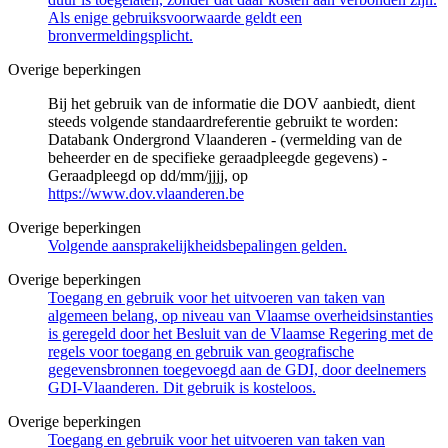
Als enige gebruiksvoorwaarde geldt een
bronvermeldingsplicht.
Overige beperkingen
Bij het gebruik van de informatie die DOV aanbiedt, dient
steeds volgende standaardreferentie gebruikt te worden:
Databank Ondergrond Vlaanderen - (vermelding van de
beheerder en de specifieke geraadpleegde gegevens) -
Geraadpleegd op dd/mm/jjjj, op
https://www.dov.vlaanderen.be
Overige beperkingen
Volgende aansprakelijkheidsbepalingen gelden.
Overige beperkingen
Toegang en gebruik voor het uitvoeren van taken van
algemeen belang, op niveau van Vlaamse overheidsinstanties
is geregeld door het Besluit van de Vlaamse Regering met de
regels voor toegang en gebruik van geografische
gegevensbronnen toegevoegd aan de GDI, door deelnemers
GDI-Vlaanderen. Dit gebruik is kosteloos.
Overige beperkingen
Toegang en gebruik voor het uitvoeren van taken van