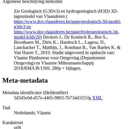
Algemene beschrijving herkomst
Zie Geologisch (G3Dv3) en hydrogeologisch (H3D) 3D-
lagenmodel van Vlaanderen (
https://www.dov.vlaanderen.be/page/geologisch-3d-model-
g3dv3 en
https://www.dov.vlaanderen.be/page/hydrogeologisch-3d-
model-h3dv20
) Deckers J., De Koninck R., Bos S.,
Broothaers M., Dirix K., Hambsch L., Lagrou, D.,
Lanckacker T., Matthijs, J., Rombaut B., Van Baelen K. &
Van Haren T., 2019. Studie uitgevoerd in opdracht van:
Vlaams Planbureau voor Omgeving (Departement
Omgeving) en Vlaamse Milieumaatschappij
2018/RMA/R/1569, 286p + bijlagen.
Meta-metadata
Metadata identificator (fileIdentifier)
5d345e0d-d57e-4465-9803-7b734d1f21fg
XML
Taal
Nederlands; Vlaams
Karakterset
utf8