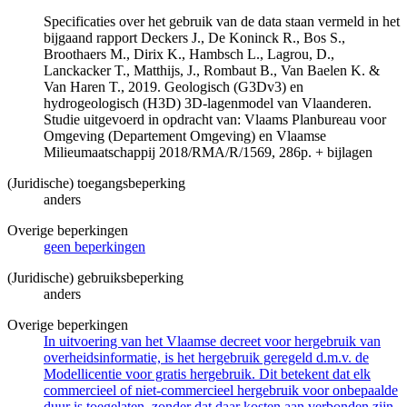
Specificaties over het gebruik van de data staan vermeld in het
bijgaand rapport Deckers J., De Koninck R., Bos S.,
Broothaers M., Dirix K., Hambsch L., Lagrou, D.,
Lanckacker T., Matthijs, J., Rombaut B., Van Baelen K. &
Van Haren T., 2019. Geologisch (G3Dv3) en
hydrogeologisch (H3D) 3D-lagenmodel van Vlaanderen.
Studie uitgevoerd in opdracht van: Vlaams Planbureau voor
Omgeving (Departement Omgeving) en Vlaamse
Milieumaatschappij 2018/RMA/R/1569, 286p. + bijlagen
(Juridische) toegangsbeperking
anders
Overige beperkingen
geen beperkingen
(Juridische) gebruiksbeperking
anders
Overige beperkingen
In uitvoering van het Vlaamse decreet voor hergebruik van
overheidsinformatie, is het hergebruik geregeld d.m.v. de
Modellicentie voor gratis hergebruik. Dit betekent dat elk
commercieel of niet-commercieel hergebruik voor onbepaalde
duur is toegelaten, zonder dat daar kosten aan verbonden zijn.