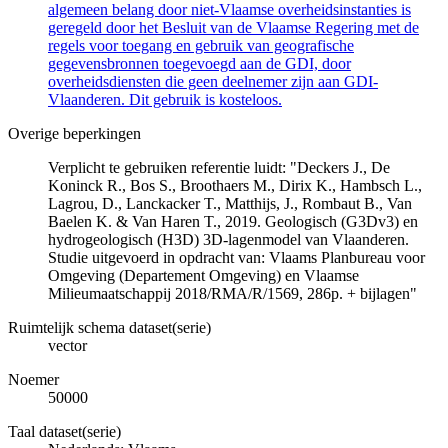
algemeen belang door niet-Vlaamse overheidsinstanties is
geregeld door het Besluit van de Vlaamse Regering met de
regels voor toegang en gebruik van geografische
gegevensbronnen toegevoegd aan de GDI, door
overheidsdiensten die geen deelnemer zijn aan GDI-
Vlaanderen. Dit gebruik is kosteloos.
Overige beperkingen
Verplicht te gebruiken referentie luidt: "Deckers J., De
Koninck R., Bos S., Broothaers M., Dirix K., Hambsch L.,
Lagrou, D., Lanckacker T., Matthijs, J., Rombaut B., Van
Baelen K. & Van Haren T., 2019. Geologisch (G3Dv3) en
hydrogeologisch (H3D) 3D-lagenmodel van Vlaanderen.
Studie uitgevoerd in opdracht van: Vlaams Planbureau voor
Omgeving (Departement Omgeving) en Vlaamse
Milieumaatschappij 2018/RMA/R/1569, 286p. + bijlagen"
Ruimtelijk schema dataset(serie)
vector
Noemer
50000
Taal dataset(serie)