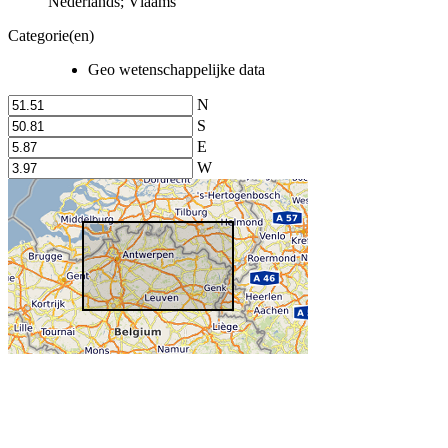
Nederlands; Vlaams
Categorie(en)
Geo wetenschappelijke data
N
S
E
W