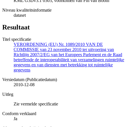
KML G3Dv3.1 0303, voorkomen van Fm van Boom
Niveau kwaliteitsinformatie
dataset
Resultaat
Titel specificatie
VERORDENING (EU) Nr. 1089/2010 VAN DE
COMMISSIE van 23 november 2010 ter uitvoering van
Richtlijn 2007/2/EG van het Europees Parlement en de Raad
betreffende de interoperabiliteit van verzamelingen ruimtelijke
gegevens en van diensten met betrekking tot ruimtelijke
gegevens
Versiedatum (Publicatiedatum)
2010-12-08
Uitleg
Zie vermelde specificatie
Conform verklaard
Ja