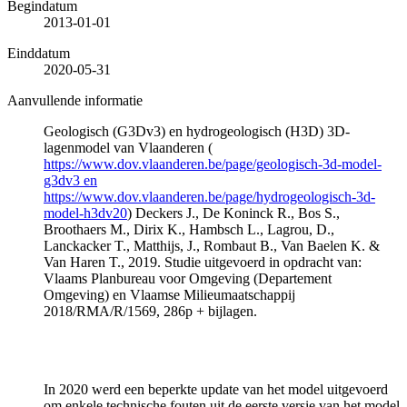
Begindatum
2013-01-01
Einddatum
2020-05-31
Aanvullende informatie
Geologisch (G3Dv3) en hydrogeologisch (H3D) 3D-
lagenmodel van Vlaanderen (
https://www.dov.vlaanderen.be/page/geologisch-3d-model-
g3dv3 en
https://www.dov.vlaanderen.be/page/hydrogeologisch-3d-
model-h3dv20
) Deckers J., De Koninck R., Bos S.,
Broothaers M., Dirix K., Hambsch L., Lagrou, D.,
Lanckacker T., Matthijs, J., Rombaut B., Van Baelen K. &
Van Haren T., 2019. Studie uitgevoerd in opdracht van:
Vlaams Planbureau voor Omgeving (Departement
Omgeving) en Vlaamse Milieumaatschappij
2018/RMA/R/1569, 286p + bijlagen.
In 2020 werd een beperkte update van het model uitgevoerd
om enkele technische fouten uit de eerste versie van het model