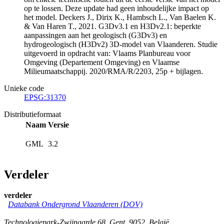
op te lossen. Deze update had geen inhoudelijke impact op
het model. Deckers J., Dirix K., Hambsch L., Van Baelen K.
& Van Haren T., 2021. G3Dv3.1 en H3Dv2.1: beperkte
aanpassingen aan het geologisch (G3Dv3) en
hydrogeologisch (H3Dv2) 3D-model van Vlaanderen. Studie
uitgevoerd in opdracht van: Vlaams Planbureau voor
Omgeving (Departement Omgeving) en Vlaamse
Milieumaatschappij. 2020/RMA/R/2203, 25p + bijlagen.
Unieke code
EPSG:31370
Distributieformaat
Naam
Versie
GML
3.2
Verdeler
verdeler
Databank Ondergrond Vlaanderen (DOV)
Technologiepark-Zwijnaarde 68
,
Gent
,
9052
,
België