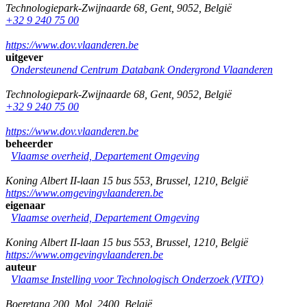
Technologiepark-Zwijnaarde 68
,
Gent
,
9052
,
België
+32 9 240 75 00
https://www.dov.vlaanderen.be
uitgever
Ondersteunend Centrum Databank Ondergrond Vlaanderen
Technologiepark-Zwijnaarde 68
,
Gent
,
9052
,
België
+32 9 240 75 00
https://www.dov.vlaanderen.be
beheerder
Vlaamse overheid, Departement Omgeving
Koning Albert II-laan 15 bus 553
,
Brussel
,
1210
,
België
https://www.omgevingvlaanderen.be
eigenaar
Vlaamse overheid, Departement Omgeving
Koning Albert II-laan 15 bus 553
,
Brussel
,
1210
,
België
https://www.omgevingvlaanderen.be
auteur
Vlaamse Instelling voor Technologisch Onderzoek (VITO)
Boeretang 200
,
Mol
,
2400
,
België