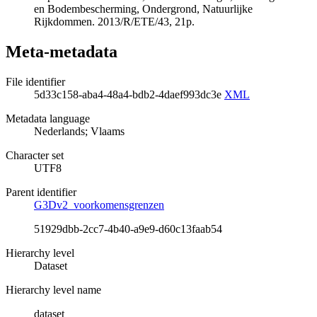
en Bodembescherming, Ondergrond, Natuurlijke
Rijkdommen. 2013/R/ETE/43, 21p.
Meta-metadata
File identifier
5d33c158-aba4-48a4-bdb2-4daef993dc3e
XML
Metadata language
Nederlands; Vlaams
Character set
UTF8
Parent identifier
G3Dv2_voorkomensgrenzen
51929dbb-2cc7-4b40-a9e9-d60c13faab54
Hierarchy level
Dataset
Hierarchy level name
dataset