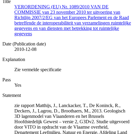
Title
VERORDENING (EU) Nr. 1089/2010 VAN DE
COMMISSIE van 23 november 2010 ter uitvoering van
Richtlijn 2007/2/EG van het Europees Parlement en de Raad
betreffende de interoperabiliteit van verzamelingen ruimtelijke
gegevens en van diensten met betrekking tot ruimtelijke
gegevens
Date (Publication date)
2010-12-08
Explanation
Zie vermelde specificatie
Pass
Yes
Statement
zie rapport Matthijs, J., Lanckacker, T., De Koninck, R.,
Deckers, J., Lagrou, D., Broothaers, M., 2013. Geologisch
3D lagenmodel van Vlaanderen en het Brussels
Hoofdstedelijk Gewest – versie 2, G3Dv2. Studie uitgevoerd
door VITO in opdracht van de Vlaamse overheid,
Departement Leefmilieu, Natuur en Energie, Afdeling Land