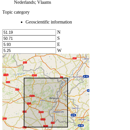
Nederlands; Vlaams
Topic category
Geoscientific information
N
S
E
W