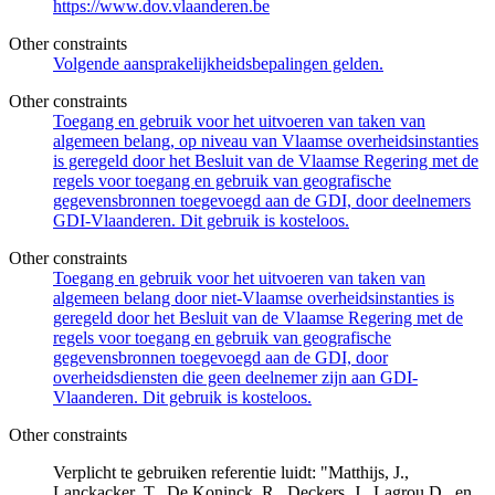
https://www.dov.vlaanderen.be
Other constraints
Volgende aansprakelijkheidsbepalingen gelden.
Other constraints
Toegang en gebruik voor het uitvoeren van taken van
algemeen belang, op niveau van Vlaamse overheidsinstanties
is geregeld door het Besluit van de Vlaamse Regering met de
regels voor toegang en gebruik van geografische
gegevensbronnen toegevoegd aan de GDI, door deelnemers
GDI-Vlaanderen. Dit gebruik is kosteloos.
Other constraints
Toegang en gebruik voor het uitvoeren van taken van
algemeen belang door niet-Vlaamse overheidsinstanties is
geregeld door het Besluit van de Vlaamse Regering met de
regels voor toegang en gebruik van geografische
gegevensbronnen toegevoegd aan de GDI, door
overheidsdiensten die geen deelnemer zijn aan GDI-
Vlaanderen. Dit gebruik is kosteloos.
Other constraints
Verplicht te gebruiken referentie luidt: "Matthijs, J.,
Lanckacker ,T., De Koninck, R., Deckers, J., Lagrou D., en