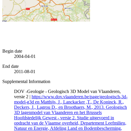
Begin date
2004-04-01
End date
2011-08-01
Supplemental Information
DOV -Geologie - Geologisch 3D Model van Vlaanderen,
versie 2 |
https://www.dov.vlaanderen.be/page/geologisch-3d-
model-g3d en Matthijs, J., Lanckacker ,T., De Koninck, R.,
Deckers, J., Lagrou D., en Broothaers, M., 2013. Geologisch
3D lagenmodel van Vlaanderen en het Brussels
Hoofdstedelijk Gewest - versie 2. Studie uitgevoerd in
opdracht van de Vlaamse overheid, Departement Leefmilieu,
Natuur en Energie, Afdeling Land en Bodembescherming,