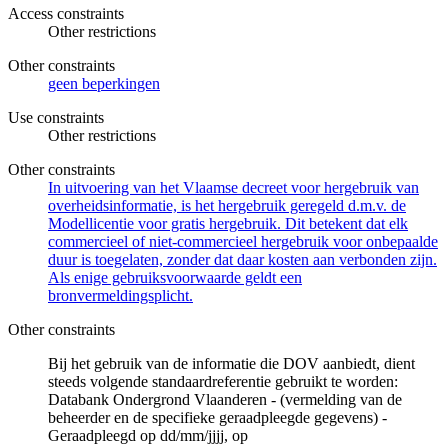
Access constraints
Other restrictions
Other constraints
geen beperkingen
Use constraints
Other restrictions
Other constraints
In uitvoering van het Vlaamse decreet voor hergebruik van
overheidsinformatie, is het hergebruik geregeld d.m.v. de
Modellicentie voor gratis hergebruik. Dit betekent dat elk
commercieel of niet-commercieel hergebruik voor onbepaalde
duur is toegelaten, zonder dat daar kosten aan verbonden zijn.
Als enige gebruiksvoorwaarde geldt een
bronvermeldingsplicht.
Other constraints
Bij het gebruik van de informatie die DOV aanbiedt, dient
steeds volgende standaardreferentie gebruikt te worden:
Databank Ondergrond Vlaanderen - (vermelding van de
beheerder en de specifieke geraadpleegde gegevens) -
Geraadpleegd op dd/mm/jjjj, op