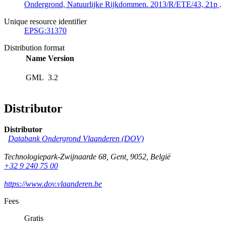
Ondergrond, Natuurlijke Rijkdommen. 2013/R/ETE/43, 21p
.
Unique resource identifier
EPSG:31370
Distribution format
Name
Version
GML
3.2
Distributor
Distributor
Databank Ondergrond Vlaanderen (DOV)
Technologiepark-Zwijnaarde 68
,
Gent
,
9052
,
België
+32 9 240 75 00
https://www.dov.vlaanderen.be
Fees
Gratis