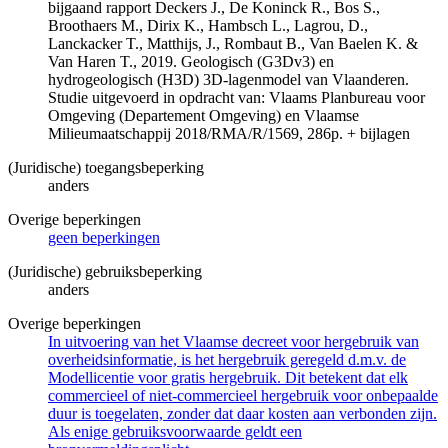
bijgaand rapport Deckers J., De Koninck R., Bos S.,
Broothaers M., Dirix K., Hambsch L., Lagrou, D.,
Lanckacker T., Matthijs, J., Rombaut B., Van Baelen K. &
Van Haren T., 2019. Geologisch (G3Dv3) en
hydrogeologisch (H3D) 3D-lagenmodel van Vlaanderen.
Studie uitgevoerd in opdracht van: Vlaams Planbureau voor
Omgeving (Departement Omgeving) en Vlaamse
Milieumaatschappij 2018/RMA/R/1569, 286p. + bijlagen
(Juridische) toegangsbeperking
anders
Overige beperkingen
geen beperkingen
(Juridische) gebruiksbeperking
anders
Overige beperkingen
In uitvoering van het Vlaamse decreet voor hergebruik van
overheidsinformatie, is het hergebruik geregeld d.m.v. de
Modellicentie voor gratis hergebruik. Dit betekent dat elk
commercieel of niet-commercieel hergebruik voor onbepaalde
duur is toegelaten, zonder dat daar kosten aan verbonden zijn.
Als enige gebruiksvoorwaarde geldt een