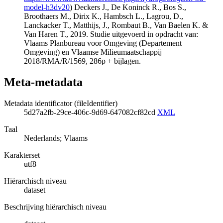
model-h3dv20
) Deckers J., De Koninck R., Bos S.,
Broothaers M., Dirix K., Hambsch L., Lagrou, D.,
Lanckacker T., Matthijs, J., Rombaut B., Van Baelen K. &
Van Haren T., 2019. Studie uitgevoerd in opdracht van:
Vlaams Planbureau voor Omgeving (Departement
Omgeving) en Vlaamse Milieumaatschappij
2018/RMA/R/1569, 286p + bijlagen.
Meta-metadata
Metadata identificator (fileIdentifier)
5d27a2fb-29ce-406c-9d69-647082cf82cd
XML
Taal
Nederlands; Vlaams
Karakterset
utf8
Hiërarchisch niveau
dataset
Beschrijving hiërarchisch niveau