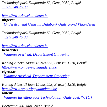
Technologiepark-Zwijnaarde 68
,
Gent
,
9052
,
België
+32 9 240 75 00
https://www.dov.vlaanderen.be
uitgever
Ondersteunend Centrum Databank Ondergrond Vlaanderen
Technologiepark-Zwijnaarde 68
,
Gent
,
9052
,
België
+32 9 240 75 00
https://www.dov.vlaanderen.be
beheerder
Vlaamse overheid, Departement Omgeving
Koning Albert II-laan 15 bus 553
,
Brussel
,
1210
,
België
https://www.omgevingvlaanderen.be
eigenaar
Vlaamse overheid, Departement Omgeving
Koning Albert II-laan 15 bus 553
,
Brussel
,
1210
,
België
https://www.omgevingvlaanderen.be
auteur
Vlaamse Instelling voor Technologisch Onderzoek (VITO)
Boeretang 200
,
Mol
,
2400
,
België