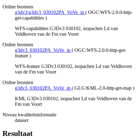
Online bronnen
g3dv3:g3dv3_030102PA_VoVe_ip
(
OGC:WFS-2.0.0-http-
get-capabilities
)
WFS-capabilities G3Dv3 030102, isopachen Ld van
Veldhoven van de Fm van Voort
Online bronnen
g3dv3_030102PA_VoVe_ip
(
OGC:WFS-2.0.0-http-get-
feature
)
WFS-feature G3Dv3 030102, isopachen Ld van Veldhoven
van de Fm van Voort
Online bronnen
g3dv3_030102PA_VoVe_ip
(
GLG:KML-2.0-http-get-map
)
KML G3Dv3 030102, isopachen Ld van Veldhoven van de
Fm van Voort
Niveau kwaliteitsinformatie
dataset
Resultaat