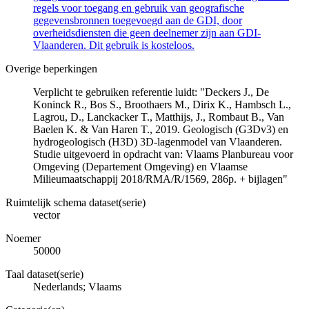
regels voor toegang en gebruik van geografische
gegevensbronnen toegevoegd aan de GDI, door
overheidsdiensten die geen deelnemer zijn aan GDI-
Vlaanderen. Dit gebruik is kosteloos.
Overige beperkingen
Verplicht te gebruiken referentie luidt: "Deckers J., De
Koninck R., Bos S., Broothaers M., Dirix K., Hambsch L.,
Lagrou, D., Lanckacker T., Matthijs, J., Rombaut B., Van
Baelen K. & Van Haren T., 2019. Geologisch (G3Dv3) en
hydrogeologisch (H3D) 3D-lagenmodel van Vlaanderen.
Studie uitgevoerd in opdracht van: Vlaams Planbureau voor
Omgeving (Departement Omgeving) en Vlaamse
Milieumaatschappij 2018/RMA/R/1569, 286p. + bijlagen"
Ruimtelijk schema dataset(serie)
vector
Noemer
50000
Taal dataset(serie)
Nederlands; Vlaams