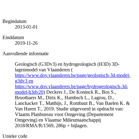
Begindatum
2013-01-01
Einddatum
2019-11-26
Aanvullende informatie
Geologisch (G3Dv3) en hydrogeologisch (H3D) 3D-
lagenmodel van Vlaanderen (
https://www.dov.vlaanderen.be/page/geologisch-3d-model-
g3dv3 en
https://www.dov.vlaanderen.be/page/hydrogeologisch-3d-
model-h3dv20
) Deckers J., De Koninck R., Bos S.,
Broothaers M., Dirix K., Hambsch L., Lagrou, D.,
Lanckacker T., Matthijs, J., Rombaut B., Van Baelen K. &
Van Haren T., 2019. Studie uitgevoerd in opdracht van:
Vlaams Planbureau voor Omgeving (Departement
Omgeving) en Vlaamse Milieumaatschappij
2018/RMA/R/1569, 286p + bijlagen.
Unieke code