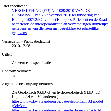
Titel specificatie
VERORDENING (EU) Nr. 1089/2010 VAN DE
COMMISSIE van 23 november 2010 ter uitvoering van
Richtlijn 2007/2/EG van het Europees Parlement en de Raad
betreffende de interoperabiliteit van verzamelingen ruimtelijke
gegevens en van diensten met betrekking tot ruimtelijke
gegevens
Versiedatum (Publicatiedatum)
2010-12-08
Uitleg
Zie vermelde specificatie
Conform verklaard
Ja
Algemene beschrijving herkomst
Zie Geologisch (G3Dv3) en hydrogeologisch (H3D) 3D-
lagenmodel van Vlaanderen (
https://www.dov.vlaanderen.be/page/geologisch-3d-model-
g3dv3 en
https://www.dov.vlaanderen.be/page/hydrogeologisch-3d-