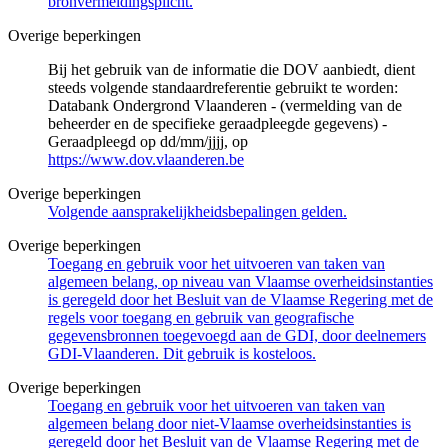
bronvermeldingsplicht.
Overige beperkingen
Bij het gebruik van de informatie die DOV aanbiedt, dient
steeds volgende standaardreferentie gebruikt te worden:
Databank Ondergrond Vlaanderen - (vermelding van de
beheerder en de specifieke geraadpleegde gegevens) -
Geraadpleegd op dd/mm/jjjj, op
https://www.dov.vlaanderen.be
Overige beperkingen
Volgende aansprakelijkheidsbepalingen gelden.
Overige beperkingen
Toegang en gebruik voor het uitvoeren van taken van
algemeen belang, op niveau van Vlaamse overheidsinstanties
is geregeld door het Besluit van de Vlaamse Regering met de
regels voor toegang en gebruik van geografische
gegevensbronnen toegevoegd aan de GDI, door deelnemers
GDI-Vlaanderen. Dit gebruik is kosteloos.
Overige beperkingen
Toegang en gebruik voor het uitvoeren van taken van
algemeen belang door niet-Vlaamse overheidsinstanties is
geregeld door het Besluit van de Vlaamse Regering met de