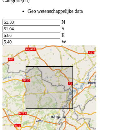
Categorie(en)
Geo wetenschappelijke data
N
S
E
W