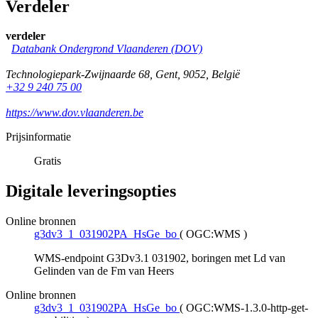
Verdeler
verdeler
Databank Ondergrond Vlaanderen (DOV)
Technologiepark-Zwijnaarde 68
,
Gent
,
9052
,
België
+32 9 240 75 00
https://www.dov.vlaanderen.be
Prijsinformatie
Gratis
Digitale leveringsopties
Online bronnen
g3dv3_1_031902PA_HsGe_bo
(
OGC:WMS
)
WMS-endpoint G3Dv3.1 031902, boringen met Ld van
Gelinden van de Fm van Heers
Online bronnen
g3dv3_1_031902PA_HsGe_bo
(
OGC:WMS-1.3.0-http-get-