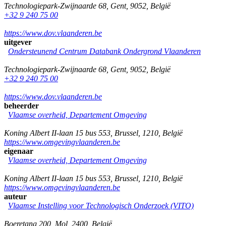
Technologiepark-Zwijnaarde 68
,
Gent
,
9052
,
België
+32 9 240 75 00
https://www.dov.vlaanderen.be
uitgever
Ondersteunend Centrum Databank Ondergrond Vlaanderen
Technologiepark-Zwijnaarde 68
,
Gent
,
9052
,
België
+32 9 240 75 00
https://www.dov.vlaanderen.be
beheerder
Vlaamse overheid, Departement Omgeving
Koning Albert II-laan 15 bus 553
,
Brussel
,
1210
,
België
https://www.omgevingvlaanderen.be
eigenaar
Vlaamse overheid, Departement Omgeving
Koning Albert II-laan 15 bus 553
,
Brussel
,
1210
,
België
https://www.omgevingvlaanderen.be
auteur
Vlaamse Instelling voor Technologisch Onderzoek (VITO)
Boeretang 200
,
Mol
,
2400
,
België