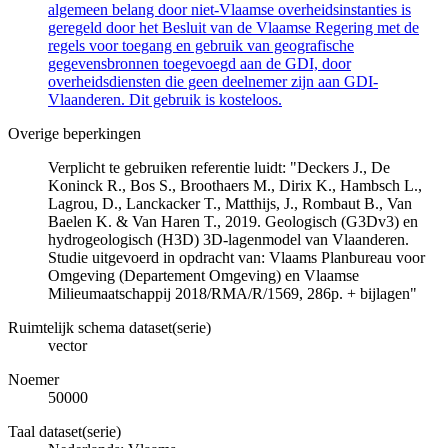
algemeen belang door niet-Vlaamse overheidsinstanties is
geregeld door het Besluit van de Vlaamse Regering met de
regels voor toegang en gebruik van geografische
gegevensbronnen toegevoegd aan de GDI, door
overheidsdiensten die geen deelnemer zijn aan GDI-
Vlaanderen. Dit gebruik is kosteloos.
Overige beperkingen
Verplicht te gebruiken referentie luidt: "Deckers J., De
Koninck R., Bos S., Broothaers M., Dirix K., Hambsch L.,
Lagrou, D., Lanckacker T., Matthijs, J., Rombaut B., Van
Baelen K. & Van Haren T., 2019. Geologisch (G3Dv3) en
hydrogeologisch (H3D) 3D-lagenmodel van Vlaanderen.
Studie uitgevoerd in opdracht van: Vlaams Planbureau voor
Omgeving (Departement Omgeving) en Vlaamse
Milieumaatschappij 2018/RMA/R/1569, 286p. + bijlagen"
Ruimtelijk schema dataset(serie)
vector
Noemer
50000
Taal dataset(serie)