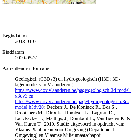
Begindatum
2013-01-01
Einddatum
2020-05-31
Aanvullende informatie
Geologisch (G3Dv3) en hydrogeologisch (H3D) 3D-
lagenmodel van Vlaanderen (
https://www.dov.vlaanderen.be/page/geologisch-3d-model-
g3dv3 en
https://www.dov.vlaanderen.be/page/hydrogeologisch-3d-
model-h3dv20
) Deckers J., De Koninck R., Bos S.,
Broothaers M., Dirix K., Hambsch L., Lagrou, D.,
Lanckacker T., Matthijs, J., Rombaut B., Van Baelen K. &
Van Haren T., 2019. Studie uitgevoerd in opdracht van:
Vlaams Planbureau voor Omgeving (Departement
Omgeving) en Vlaamse Milieumaatschappij