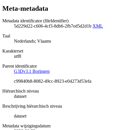
Meta-metadata
Metadata identificator (fileIdentifier)
5d229d22-c606-4cf3-8db6-2fb7ed5d2d1b
XML
Taal
Nederlands; Vlaams
Karakterset
utf8
Parent identificator
G3Dv3.1 Boringen
c99840b8-8082-49cc-8923-e04273d53efa
Hiërarchisch niveau
dataset
Beschrijving hiërarchisch niveau
dataset
Metadata wijzigingsdatum