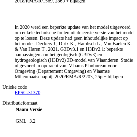
2018/RMA/R/1569, 286p + bijlagen.
In 2020 werd een beperkte update van het model uitgevoerd
om enkele technische fouten uit de eerste versie van het model
op te lossen. Deze update had geen inhoudelijke impact op
het model. Deckers J., Dirix K., Hambsch L., Van Baelen K.
& Van Haren T., 2021. G3Dv3.1 en H3Dv2.1: beperkte
aanpassingen aan het geologisch (G3Dv3) en
hydrogeologisch (H3Dv2) 3D-model van Vlaanderen. Studie
uitgevoerd in opdracht van: Vlaams Planbureau voor
Omgeving (Departement Omgeving) en Vlaamse
Milieumaatschappij. 2020/RMA/R/2203, 25p + bijlagen.
Unieke code
EPSG:31370
Distributieformaat
Naam
Versie
GML
3.2