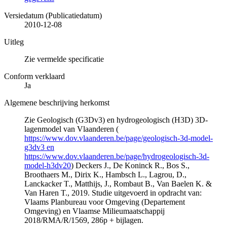
Versiedatum (Publicatiedatum)
2010-12-08
Uitleg
Zie vermelde specificatie
Conform verklaard
Ja
Algemene beschrijving herkomst
Zie Geologisch (G3Dv3) en hydrogeologisch (H3D) 3D-
lagenmodel van Vlaanderen (
https://www.dov.vlaanderen.be/page/geologisch-3d-model-
g3dv3 en
https://www.dov.vlaanderen.be/page/hydrogeologisch-3d-
model-h3dv20
) Deckers J., De Koninck R., Bos S.,
Broothaers M., Dirix K., Hambsch L., Lagrou, D.,
Lanckacker T., Matthijs, J., Rombaut B., Van Baelen K. &
Van Haren T., 2019. Studie uitgevoerd in opdracht van:
Vlaams Planbureau voor Omgeving (Departement
Omgeving) en Vlaamse Milieumaatschappij
2018/RMA/R/1569, 286p + bijlagen.