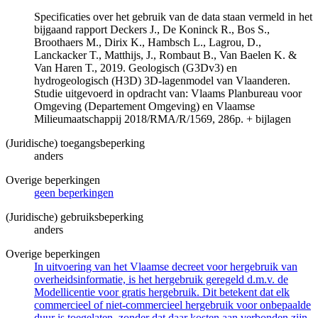
Specificaties over het gebruik van de data staan vermeld in het
bijgaand rapport Deckers J., De Koninck R., Bos S.,
Broothaers M., Dirix K., Hambsch L., Lagrou, D.,
Lanckacker T., Matthijs, J., Rombaut B., Van Baelen K. &
Van Haren T., 2019. Geologisch (G3Dv3) en
hydrogeologisch (H3D) 3D-lagenmodel van Vlaanderen.
Studie uitgevoerd in opdracht van: Vlaams Planbureau voor
Omgeving (Departement Omgeving) en Vlaamse
Milieumaatschappij 2018/RMA/R/1569, 286p. + bijlagen
(Juridische) toegangsbeperking
anders
Overige beperkingen
geen beperkingen
(Juridische) gebruiksbeperking
anders
Overige beperkingen
In uitvoering van het Vlaamse decreet voor hergebruik van
overheidsinformatie, is het hergebruik geregeld d.m.v. de
Modellicentie voor gratis hergebruik. Dit betekent dat elk
commercieel of niet-commercieel hergebruik voor onbepaalde
duur is toegelaten, zonder dat daar kosten aan verbonden zijn.