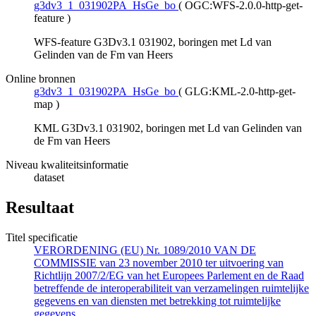
g3dv3_1_031902PA_HsGe_bo
(
OGC:WFS-2.0.0-http-get-
feature
)
WFS-feature G3Dv3.1 031902, boringen met Ld van
Gelinden van de Fm van Heers
Online bronnen
g3dv3_1_031902PA_HsGe_bo
(
GLG:KML-2.0-http-get-
map
)
KML G3Dv3.1 031902, boringen met Ld van Gelinden van
de Fm van Heers
Niveau kwaliteitsinformatie
dataset
Resultaat
Titel specificatie
VERORDENING (EU) Nr. 1089/2010 VAN DE
COMMISSIE van 23 november 2010 ter uitvoering van
Richtlijn 2007/2/EG van het Europees Parlement en de Raad
betreffende de interoperabiliteit van verzamelingen ruimtelijke
gegevens en van diensten met betrekking tot ruimtelijke
gegevens