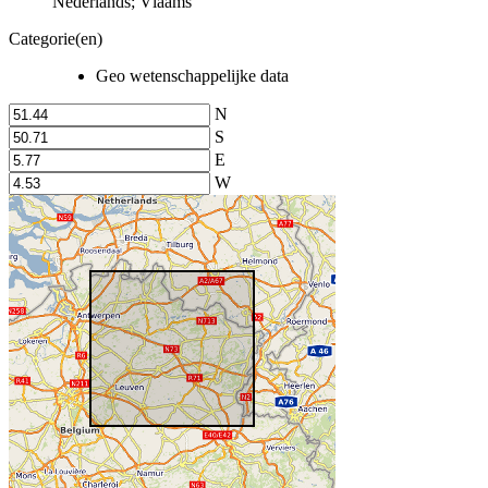
Nederlands; Vlaams
Categorie(en)
Geo wetenschappelijke data
N
S
E
W