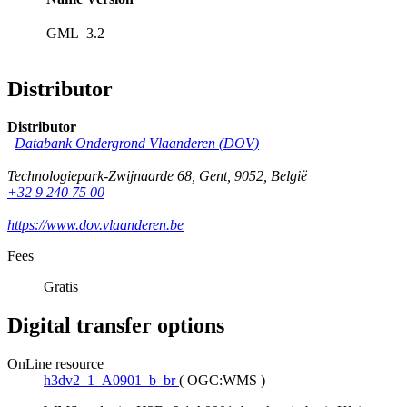
GML
3.2
Distributor
Distributor
Databank Ondergrond Vlaanderen (DOV)
Technologiepark-Zwijnaarde 68
,
Gent
,
9052
,
België
+32 9 240 75 00
https://www.dov.vlaanderen.be
Fees
Gratis
Digital transfer options
OnLine resource
h3dv2_1_A0901_b_br
(
OGC:WMS
)