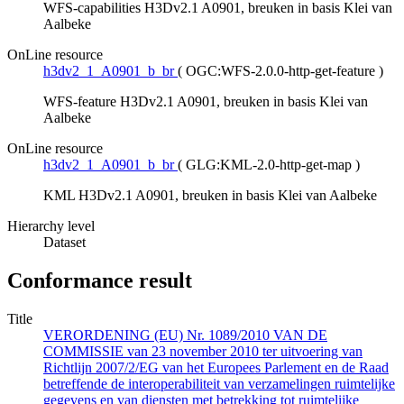
WFS-capabilities H3Dv2.1 A0901, breuken in basis Klei van
Aalbeke
OnLine resource
h3dv2_1_A0901_b_br
(
OGC:WFS-2.0.0-http-get-feature
)
WFS-feature H3Dv2.1 A0901, breuken in basis Klei van
Aalbeke
OnLine resource
h3dv2_1_A0901_b_br
(
GLG:KML-2.0-http-get-map
)
KML H3Dv2.1 A0901, breuken in basis Klei van Aalbeke
Hierarchy level
Dataset
Conformance result
Title
VERORDENING (EU) Nr. 1089/2010 VAN DE
COMMISSIE van 23 november 2010 ter uitvoering van
Richtlijn 2007/2/EG van het Europees Parlement en de Raad
betreffende de interoperabiliteit van verzamelingen ruimtelijke
gegevens en van diensten met betrekking tot ruimtelijke