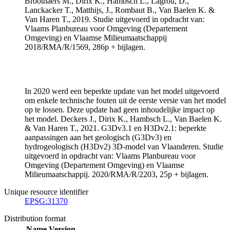
Broothaers M., Dirix K., Hambsch L., Lagrou, D.,
Lanckacker T., Matthijs, J., Rombaut B., Van Baelen K. &
Van Haren T., 2019. Studie uitgevoerd in opdracht van:
Vlaams Planbureau voor Omgeving (Departement
Omgeving) en Vlaamse Milieumaatschappij
2018/RMA/R/1569, 286p + bijlagen.
In 2020 werd een beperkte update van het model uitgevoerd
om enkele technische fouten uit de eerste versie van het model
op te lossen. Deze update had geen inhoudelijke impact op
het model. Deckers J., Dirix K., Hambsch L., Van Baelen K.
& Van Haren T., 2021. G3Dv3.1 en H3Dv2.1: beperkte
aanpassingen aan het geologisch (G3Dv3) en
hydrogeologisch (H3Dv2) 3D-model van Vlaanderen. Studie
uitgevoerd in opdracht van: Vlaams Planbureau voor
Omgeving (Departement Omgeving) en Vlaamse
Milieumaatschappij. 2020/RMA/R/2203, 25p + bijlagen.
Unique resource identifier
EPSG:31370
Distribution format
Name
Version