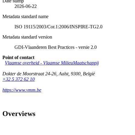
Date stamp
2026-06-22
Metadata standard name
ISO 19115/2003/Cor.1:2006/INSPIRE-TG2.0
Metadata standard version
GDI-Vlaanderen Best Practices - versie 2.0
Point of contact
Vlaamse overheid - Vlaamse MilieuMaatschappij
Dokter de Moorstraat 24-26
,
Aalst
,
9300
,
België
+32 5 372 62 10
https://www.vmm.be
Overviews