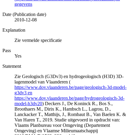
gegevens
Date (Publication date)
2010-12-08
Explanation
Zie vermelde specificatie
Pass
Yes
Statement
Zie Geologisch (G3Dv3) en hydrogeologisch (H3D) 3D-
lagenmodel van Vlaanderen (
https://www.dov.vlaanderen.be/page/geologisch-3d-model-
g3dv3 en
https://www.dov.vlaanderen.be/page/hydrogeologisch-3d-
model-h3dv20
) Deckers J., De Koninck R., Bos S.,
Broothaers M., Dirix K., Hambsch L., Lagrou, D.,
Lanckacker T., Matthijs, J., Rombaut B., Van Baelen K. &
Van Haren T., 2019. Studie uitgevoerd in opdracht van:
Vlaams Planbureau voor Omgeving (Departement
Omgeving) en Vlaamse Milieumaatschappij