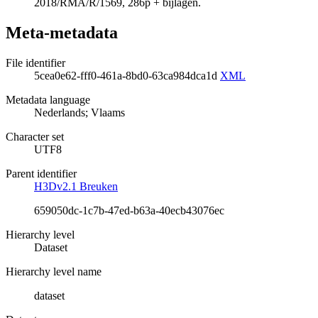
2018/RMA/R/1569, 286p + bijlagen.
Meta-metadata
File identifier
5cea0e62-fff0-461a-8bd0-63ca984dca1d
XML
Metadata language
Nederlands; Vlaams
Character set
UTF8
Parent identifier
H3Dv2.1 Breuken
659050dc-1c7b-47ed-b63a-40ecb43076ec
Hierarchy level
Dataset
Hierarchy level name
dataset