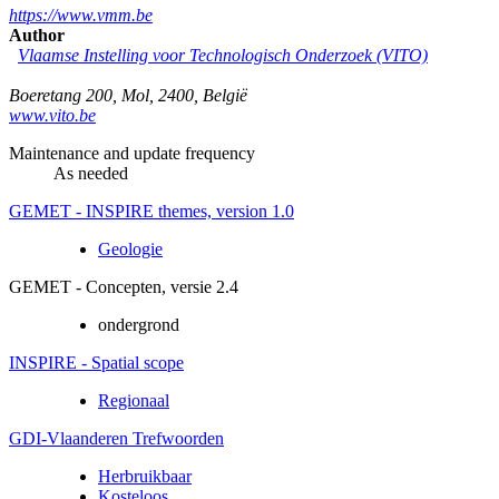
https://www.vmm.be
Author
Vlaamse Instelling voor Technologisch Onderzoek (VITO)
Boeretang 200
,
Mol
,
2400
,
België
www.vito.be
Maintenance and update frequency
As needed
GEMET - INSPIRE themes, version 1.0
Geologie
GEMET - Concepten, versie 2.4
ondergrond
INSPIRE - Spatial scope
Regionaal
GDI-Vlaanderen Trefwoorden
Herbruikbaar
Kosteloos