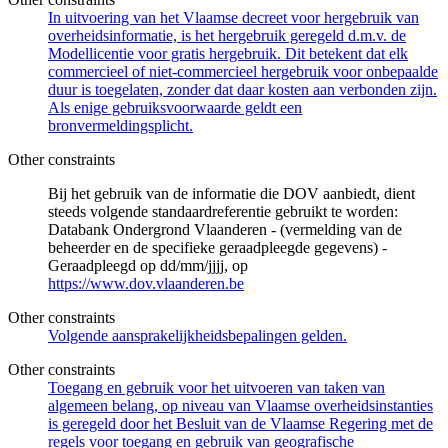
In uitvoering van het Vlaamse decreet voor hergebruik van
overheidsinformatie, is het hergebruik geregeld d.m.v. de
Modellicentie voor gratis hergebruik. Dit betekent dat elk
commercieel of niet-commercieel hergebruik voor onbepaalde
duur is toegelaten, zonder dat daar kosten aan verbonden zijn.
Als enige gebruiksvoorwaarde geldt een
bronvermeldingsplicht.
Other constraints
Bij het gebruik van de informatie die DOV aanbiedt, dient
steeds volgende standaardreferentie gebruikt te worden:
Databank Ondergrond Vlaanderen - (vermelding van de
beheerder en de specifieke geraadpleegde gegevens) -
Geraadpleegd op dd/mm/jjjj, op
https://www.dov.vlaanderen.be
Other constraints
Volgende aansprakelijkheidsbepalingen gelden.
Other constraints
Toegang en gebruik voor het uitvoeren van taken van
algemeen belang, op niveau van Vlaamse overheidsinstanties
is geregeld door het Besluit van de Vlaamse Regering met de
regels voor toegang en gebruik van geografische