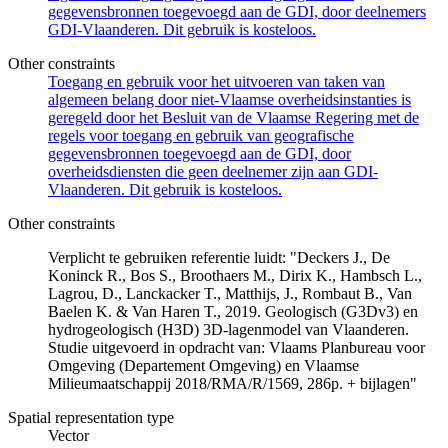
gegevensbronnen toegevoegd aan de GDI, door deelnemers
GDI-Vlaanderen. Dit gebruik is kosteloos.
Other constraints
Toegang en gebruik voor het uitvoeren van taken van
algemeen belang door niet-Vlaamse overheidsinstanties is
geregeld door het Besluit van de Vlaamse Regering met de
regels voor toegang en gebruik van geografische
gegevensbronnen toegevoegd aan de GDI, door
overheidsdiensten die geen deelnemer zijn aan GDI-
Vlaanderen. Dit gebruik is kosteloos.
Other constraints
Verplicht te gebruiken referentie luidt: "Deckers J., De
Koninck R., Bos S., Broothaers M., Dirix K., Hambsch L.,
Lagrou, D., Lanckacker T., Matthijs, J., Rombaut B., Van
Baelen K. & Van Haren T., 2019. Geologisch (G3Dv3) en
hydrogeologisch (H3D) 3D-lagenmodel van Vlaanderen.
Studie uitgevoerd in opdracht van: Vlaams Planbureau voor
Omgeving (Departement Omgeving) en Vlaamse
Milieumaatschappij 2018/RMA/R/1569, 286p. + bijlagen"
Spatial representation type
Vector