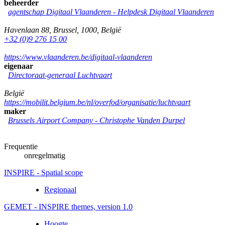
beheerder
agentschap Digitaal Vlaanderen -
Helpdesk Digitaal Vlaanderen
Havenlaan 88
,
Brussel
,
1000
,
België
+32 (0)9 276 15 00
https://www.vlaanderen.be/digitaal-vlaanderen
eigenaar
Directoraat-generaal Luchtvaart
België
https://mobilit.belgium.be/nl/overfod/organisatie/luchtvaart
maker
Brussels Airport Company
-
Christophe Vanden Durpel
Frequentie
onregelmatig
INSPIRE - Spatial scope
Regionaal
GEMET - INSPIRE themes, version 1.0
Hoogte