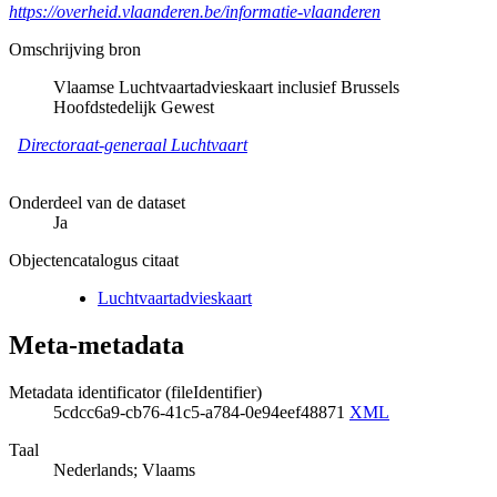
https://overheid.vlaanderen.be/informatie-vlaanderen
Omschrijving bron
Vlaamse Luchtvaartadvieskaart inclusief Brussels
Hoofdstedelijk Gewest
Directoraat-generaal Luchtvaart
Onderdeel van de dataset
Ja
Objectencatalogus citaat
Luchtvaartadvieskaart
Meta-metadata
Metadata identificator (fileIdentifier)
5cdcc6a9-cb76-41c5-a784-0e94eef48871
XML
Taal
Nederlands; Vlaams