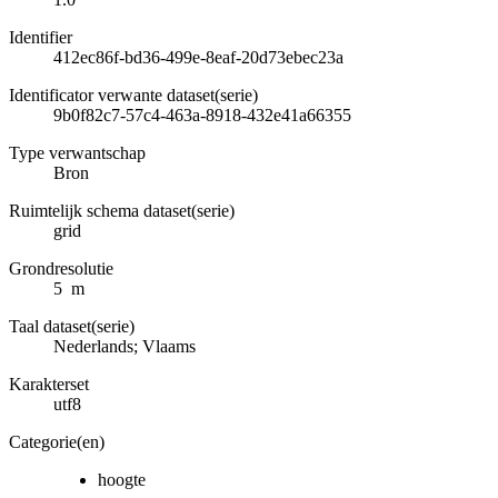
Identifier
412ec86f-bd36-499e-8eaf-20d73ebec23a
Identificator verwante dataset(serie)
9b0f82c7-57c4-463a-8918-432e41a66355
Type verwantschap
Bron
Ruimtelijk schema dataset(serie)
grid
Grondresolutie
5 m
Taal dataset(serie)
Nederlands; Vlaams
Karakterset
utf8
Categorie(en)
hoogte