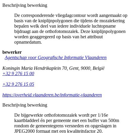
Beschrijving bewerking
De corresponderende vliegdagcontour wordt aangemaakt op
basis van de kniplijnpolygonen die tijdens de mozaïekering
bepalen welk deel van iedere individuele luchtopname
bijdraagt aan de orthofotomozaïek. Deze kniplijnpolygonen
worden geaggregeerd op basis van het attribuut
opnamedatum.
bewerker
Agentschap voor Geografische Informatie Vlaanderen
Koningin Maria Hendrikaplein 70
,
Gent
,
9000
,
België
+32 9 276 15 00
+32 9 276 15 05
https://overheid.vlaanderen.be/informatie-vlaanderen
Beschrijving bewerking
De bijgewerkte orthofotomozaïek wordt per 1/16e
kaartbladdeel én per gemeente met een buffer van 500m
rondom de gemeentegrens versneden en opgeslagen in
JPEG2000 formaat met een kwaliteitsfactor 20.