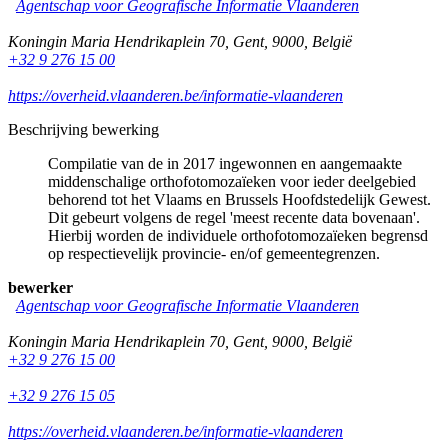
Agentschap voor Geografische Informatie Vlaanderen
Koningin Maria Hendrikaplein 70
,
Gent
,
9000
,
België
+32 9 276 15 00
https://overheid.vlaanderen.be/informatie-vlaanderen
Beschrijving bewerking
Compilatie van de in 2017 ingewonnen en aangemaakte
middenschalige orthofotomozaïeken voor ieder deelgebied
behorend tot het Vlaams en Brussels Hoofdstedelijk Gewest.
Dit gebeurt volgens de regel 'meest recente data bovenaan'.
Hierbij worden de individuele orthofotomozaïeken begrensd
op respectievelijk provincie- en/of gemeentegrenzen.
bewerker
Agentschap voor Geografische Informatie Vlaanderen
Koningin Maria Hendrikaplein 70
,
Gent
,
9000
,
België
+32 9 276 15 00
+32 9 276 15 05
https://overheid.vlaanderen.be/informatie-vlaanderen