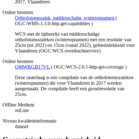
2017, Vlaanderen
Online bronnen
Orthofotomozaïek, middenschalig, winteropnamen
(
OGC:WMS-1.3.0-http-get-capabilities
)
WCS met de tijdsreeks van middenschalige
orthofotomozaïeken (winteropnamen) met een resolutie van
25cm (tot 2021) en 15cm (vanaf 2022), gebiedsdekkend voor
Vlaanderen (OGC:WCS overdrachtservice)
Online bronnen
OMWRGB17VL
(
OGC:WCS-2.0.1-http-get-coverage
)
Deze rasterlaag is een compilatie van de orthofotomozaïeken
(winteropnamen) die voor Vlaanderen in 2017 werden
aangemaakt. De compilatie heeft een grondresolutie van
25cm.
Offline Medium
onLine
Niveau kwaliteitsinformatie
dataset