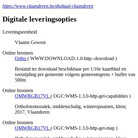
https://www.vlaanderen.be/digitaal-vlaanderen
Digitale leveringsopties
Leveringseenheid
Vlaams Gewest
Online bronnen
Ortho
(
WWW:DOWNLOAD-1.0-http--download
)
Bestand ter download beschikbaar per 1/16e kaartblad en
versnijding per gemeente volgens gemeentegrens + buffer van
500m
Online bronnen
OMWRGB17VL
(
OGC:WMS-1.3.0-http-get-capabilities
)
Orthofotomozaïek, middenschalig, winteropnamen, kleur,
2017, Vlaanderen
Online bronnen
OMWRGB17VL
(
OGC:WMS-1.3.0-http-get-map
)