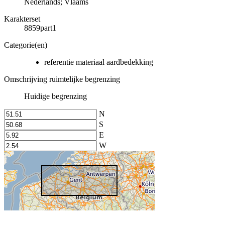
Nederlands; Vlaams
Karakterset
8859part1
Categorie(en)
referentie materiaal aardbedekking
Omschrijving ruimtelijke begrenzing
Huidige begrenzing
N
S
E
W