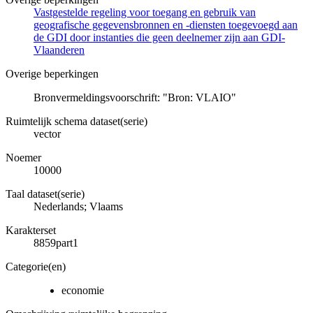
Vastgestelde regeling voor toegang en gebruik van
geografische gegevensbronnen en -diensten toegevoegd aan
de GDI door instanties die geen deelnemer zijn aan GDI-
Vlaanderen
Overige beperkingen
Bronvermeldingsvoorschrift: "Bron: VLAIO"
Ruimtelijk schema dataset(serie)
vector
Noemer
10000
Taal dataset(serie)
Nederlands; Vlaams
Karakterset
8859part1
Categorie(en)
economie