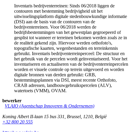
Inventaris bedrijventerreinen: Sinds 06/2018 liggen de
contouren met bestemming bedrijvigheid uit het
uitwisselingsplatform digitale stedenbouwkundige informatie
(DSI) aan de basis van de contouren van de
bedrijventerreinen. Voor 06/2018 werden de
bedrijfsbestemmingen van het gewestplan gegroepeerd of
gesplist tot wanneer er terreinen bekomen werden zoals ze in
de realiteit gekend zijn. Hiervoor werden orthofoto's,
topografische kaarten, wegenbestanden en terreinkennis
gebruikt. Inventaris bedrijventerreinperceel: De structuur en
het gebruik van de percelen wordt geïnventariseerd. Voor het
inventariseren en actualiseren van de bedrijventerreinpercelen
worden er visuele controle op terrein uitgevoerd en worden
digitale bronnen van derden gebruikt: GRB,
bestemmingsplannen via DSI, meest recente Orthofoto,
CRAB adressen, landbouwgebruikspercelen (ALV),
watertoets (VMM), OVAM.
bewerker
VLAIO (Agentschap Innoveren & Ondernemen)
Koning Albert II-laan 15 bus 331
,
Brussel
,
1210
,
België
+32 800 20 555