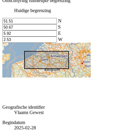
Omschrijving ruimtelijke begrenzing
Huidige begrenzing
N
S
E
W
Geografische identifier
Vlaams Gewest
Begindatum
2025-02-28