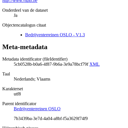
http://www.vlaio.be
Onderdeel van de dataset
Ja
Objectencatalogus citaat
Bedrijventerreinen OSLO - V1.3
Meta-metadata
Metadata identificator (fileIdentifier)
5cb0528b-b0a6-4f87-9b6a-3e9a78bcf79f
XML
Taal
Nederlands; Vlaams
Karakterset
utf8
Parent identificator
Bedrijventerreinen OSLO
7b3439ba-3e7d-4a04-a8bf-f5a3629f74f9