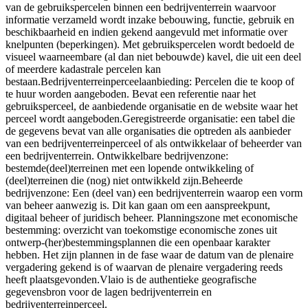
van de gebruikspercelen binnen een bedrijventerrein waarvoor
informatie verzameld wordt inzake bebouwing, functie, gebruik en
beschikbaarheid en indien gekend aangevuld met informatie over
knelpunten (beperkingen). Met gebruikspercelen wordt bedoeld de
visueel waarneembare (al dan niet bebouwde) kavel, die uit een deel
of meerdere kadastrale percelen kan
bestaan.Bedrijventerreinperceelaanbieding: Percelen die te koop of
te huur worden aangeboden. Bevat een referentie naar het
gebruiksperceel, de aanbiedende organisatie en de website waar het
perceel wordt aangeboden.Geregistreerde organisatie: een tabel die
de gegevens bevat van alle organisaties die optreden als aanbieder
van een bedrijventerreinperceel of als ontwikkelaar of beheerder van
een bedrijventerrein. Ontwikkelbare bedrijvenzone:
bestemde(deel)terreinen met een lopende ontwikkeling of
(deel)terreinen die (nog) niet ontwikkeld zijn.Beheerde
bedrijvenzone: Een (deel van) een bedrijventerrein waarop een vorm
van beheer aanwezig is. Dit kan gaan om een aanspreekpunt,
digitaal beheer of juridisch beheer. Planningszone met economische
bestemming: overzicht van toekomstige economische zones uit
ontwerp-(her)bestemmingsplannen die een openbaar karakter
hebben. Het zijn plannen in de fase waar de datum van de plenaire
vergadering gekend is of waarvan de plenaire vergadering reeds
heeft plaatsgevonden.Vlaio is de authentieke geografische
gegevensbron voor de lagen bedrijventerrein en
bedrijventerreinperceel.