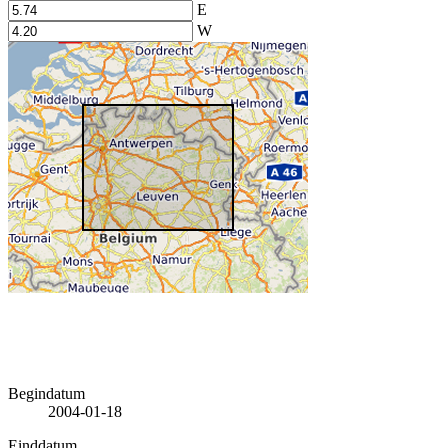
E
W
Begindatum
2004-01-18
Einddatum