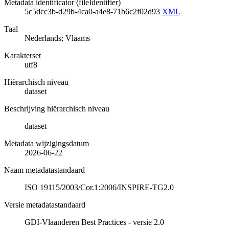
Metadata identificator (fileIdentifier)
5c5dcc3b-d29b-4ca0-a4e8-71b6c2f02d93
XML
Taal
Nederlands; Vlaams
Karakterset
utf8
Hiërarchisch niveau
dataset
Beschrijving hiërarchisch niveau
dataset
Metadata wijzigingsdatum
2026-06-22
Naam metadatastandaard
ISO 19115/2003/Cor.1:2006/INSPIRE-TG2.0
Versie metadatastandaard
GDI-Vlaanderen Best Practices - versie 2.0