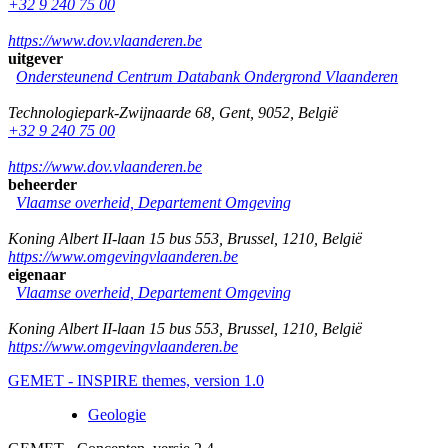
+32 9 240 75 00
https://www.dov.vlaanderen.be
uitgever
Ondersteunend Centrum Databank Ondergrond Vlaanderen
Technologiepark-Zwijnaarde 68
,
Gent
,
9052
,
België
+32 9 240 75 00
https://www.dov.vlaanderen.be
beheerder
Vlaamse overheid, Departement Omgeving
Koning Albert II-laan 15 bus 553
,
Brussel
,
1210
,
België
https://www.omgevingvlaanderen.be
eigenaar
Vlaamse overheid, Departement Omgeving
Koning Albert II-laan 15 bus 553
,
Brussel
,
1210
,
België
https://www.omgevingvlaanderen.be
GEMET - INSPIRE themes, version 1.0
Geologie