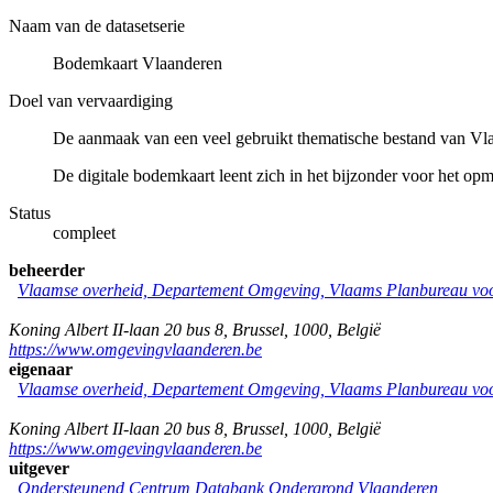
Naam van de datasetserie
Bodemkaart Vlaanderen
Doel van vervaardiging
De aanmaak van een veel gebruikt thematische bestand van Vl
De digitale bodemkaart leent zich in het bijzonder voor het op
Status
compleet
beheerder
Vlaamse overheid, Departement Omgeving, Vlaams Planbureau v
Koning Albert II-laan 20 bus 8
,
Brussel
,
1000
,
België
https://www.omgevingvlaanderen.be
eigenaar
Vlaamse overheid, Departement Omgeving, Vlaams Planbureau v
Koning Albert II-laan 20 bus 8
,
Brussel
,
1000
,
België
https://www.omgevingvlaanderen.be
uitgever
Ondersteunend Centrum Databank Ondergrond Vlaanderen