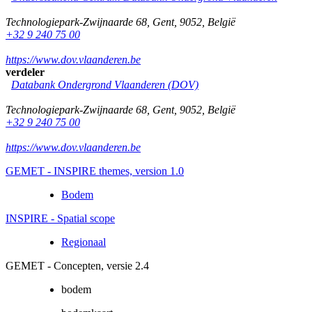
Technologiepark-Zwijnaarde 68
,
Gent
,
9052
,
België
+32 9 240 75 00
https://www.dov.vlaanderen.be
verdeler
Databank Ondergrond Vlaanderen (DOV)
Technologiepark-Zwijnaarde 68
,
Gent
,
9052
,
België
+32 9 240 75 00
https://www.dov.vlaanderen.be
GEMET - INSPIRE themes, version 1.0
Bodem
INSPIRE - Spatial scope
Regionaal
GEMET - Concepten, versie 2.4
bodem