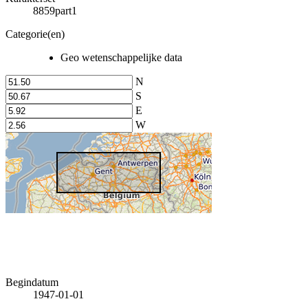
8859part1
Categorie(en)
Geo wetenschappelijke data
N
S
E
W
Begindatum
1947-01-01