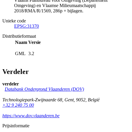
Vlaams Planbureau voor Omgeving (Departement
Omgeving) en Vlaamse Milieumaatschappij
2018/RMA/R/1569, 286p + bijlagen.
Unieke code
EPSG:31370
Distributieformaat
Naam
Versie
GML
3.2
Verdeler
verdeler
Databank Ondergrond Vlaanderen (DOV)
Technologiepark-Zwijnaarde 68
,
Gent
,
9052
,
België
+32 9 240 75 00
https://www.dov.vlaanderen.be
Prijsinformatie