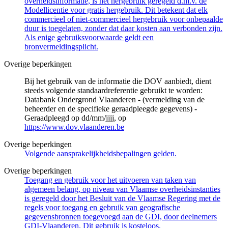
overheidsinformatie, is het hergebruik geregeld d.m.v. de
Modellicentie voor gratis hergebruik. Dit betekent dat elk
commercieel of niet-commercieel hergebruik voor onbepaalde
duur is toegelaten, zonder dat daar kosten aan verbonden zijn.
Als enige gebruiksvoorwaarde geldt een
bronvermeldingsplicht.
Overige beperkingen
Bij het gebruik van de informatie die DOV aanbiedt, dient
steeds volgende standaardreferentie gebruikt te worden:
Databank Ondergrond Vlaanderen - (vermelding van de
beheerder en de specifieke geraadpleegde gegevens) -
Geraadpleegd op dd/mm/jjjj, op
https://www.dov.vlaanderen.be
Overige beperkingen
Volgende aansprakelijkheidsbepalingen gelden.
Overige beperkingen
Toegang en gebruik voor het uitvoeren van taken van
algemeen belang, op niveau van Vlaamse overheidsinstanties
is geregeld door het Besluit van de Vlaamse Regering met de
regels voor toegang en gebruik van geografische
gegevensbronnen toegevoegd aan de GDI, door deelnemers
GDI-Vlaanderen. Dit gebruik is kosteloos.