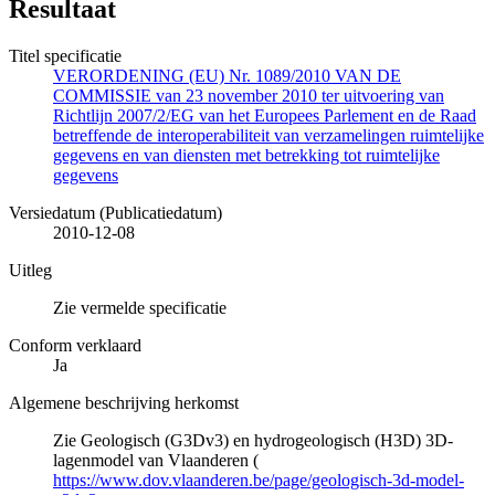
Resultaat
Titel specificatie
VERORDENING (EU) Nr. 1089/2010 VAN DE
COMMISSIE van 23 november 2010 ter uitvoering van
Richtlijn 2007/2/EG van het Europees Parlement en de Raad
betreffende de interoperabiliteit van verzamelingen ruimtelijke
gegevens en van diensten met betrekking tot ruimtelijke
gegevens
Versiedatum (Publicatiedatum)
2010-12-08
Uitleg
Zie vermelde specificatie
Conform verklaard
Ja
Algemene beschrijving herkomst
Zie Geologisch (G3Dv3) en hydrogeologisch (H3D) 3D-
lagenmodel van Vlaanderen (
https://www.dov.vlaanderen.be/page/geologisch-3d-model-