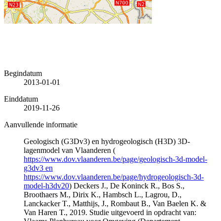
Begindatum
2013-01-01
Einddatum
2019-11-26
Aanvullende informatie
Geologisch (G3Dv3) en hydrogeologisch (H3D) 3D-
lagenmodel van Vlaanderen (
https://www.dov.vlaanderen.be/page/geologisch-3d-model-
g3dv3 en
https://www.dov.vlaanderen.be/page/hydrogeologisch-3d-
model-h3dv20
) Deckers J., De Koninck R., Bos S.,
Broothaers M., Dirix K., Hambsch L., Lagrou, D.,
Lanckacker T., Matthijs, J., Rombaut B., Van Baelen K. &
Van Haren T., 2019. Studie uitgevoerd in opdracht van: