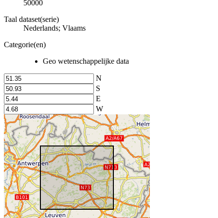
50000
Taal dataset(serie)
Nederlands; Vlaams
Categorie(en)
Geo wetenschappelijke data
N
S
E
W