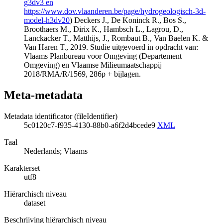
g3dv3 en
https://www.dov.vlaanderen.be/page/hydrogeologisch-3d-
model-h3dv20
) Deckers J., De Koninck R., Bos S.,
Broothaers M., Dirix K., Hambsch L., Lagrou, D.,
Lanckacker T., Matthijs, J., Rombaut B., Van Baelen K. &
Van Haren T., 2019. Studie uitgevoerd in opdracht van:
Vlaams Planbureau voor Omgeving (Departement
Omgeving) en Vlaamse Milieumaatschappij
2018/RMA/R/1569, 286p + bijlagen.
Meta-metadata
Metadata identificator (fileIdentifier)
5c0120c7-f935-4130-88b0-a6f2d4bcede9
XML
Taal
Nederlands; Vlaams
Karakterset
utf8
Hiërarchisch niveau
dataset
Beschrijving hiërarchisch niveau