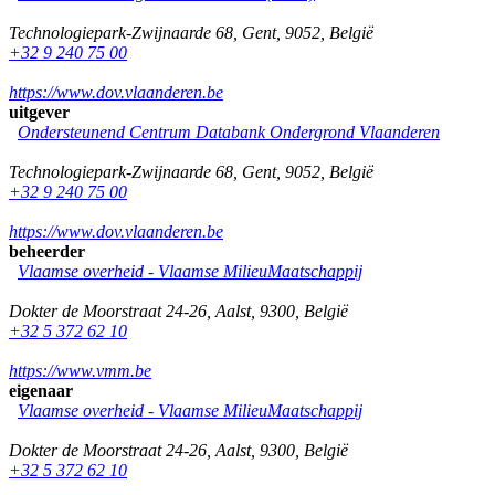
Technologiepark-Zwijnaarde 68
,
Gent
,
9052
,
België
+32 9 240 75 00
https://www.dov.vlaanderen.be
uitgever
Ondersteunend Centrum Databank Ondergrond Vlaanderen
Technologiepark-Zwijnaarde 68
,
Gent
,
9052
,
België
+32 9 240 75 00
https://www.dov.vlaanderen.be
beheerder
Vlaamse overheid - Vlaamse MilieuMaatschappij
Dokter de Moorstraat 24-26
,
Aalst
,
9300
,
België
+32 5 372 62 10
https://www.vmm.be
eigenaar
Vlaamse overheid - Vlaamse MilieuMaatschappij
Dokter de Moorstraat 24-26
,
Aalst
,
9300
,
België
+32 5 372 62 10