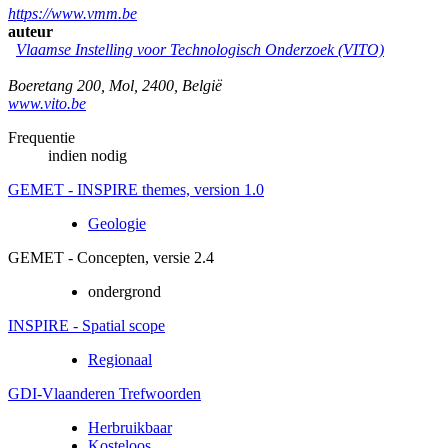
https://www.vmm.be
auteur
Vlaamse Instelling voor Technologisch Onderzoek (VITO)
Boeretang 200
,
Mol
,
2400
,
België
www.vito.be
Frequentie
indien nodig
GEMET - INSPIRE themes, version 1.0
Geologie
GEMET - Concepten, versie 2.4
ondergrond
INSPIRE - Spatial scope
Regionaal
GDI-Vlaanderen Trefwoorden
Herbruikbaar
Kosteloos