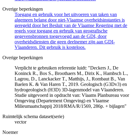
Overige beperkingen
Toegang en gebruik voor het uitvoeren van taken van
algemeen belang door niet-Vlaamse overheidsinstanties is
geregeld door het Besluit van de Vlaamse Regering met de
regels voor toegang en gebruik van geografische
gegevensbronnen toegevoegd aan de GDI, door
overheidsdiensten die geen deelnemer zijn aan GDI-
Vlaanderen. Dit gebruik is kosteloos.
Overige beperkingen
Verplicht te gebruiken referentie luidt: "Deckers J., De
Koninck R., Bos S., Broothaers M., Dirix K., Hambsch L.,
Lagrou, D., Lanckacker T., Matthijs, J., Rombaut B., Van
Baelen K. & Van Haren T., 2019. Geologisch (G3Dv3) en
hydrogeologisch (H3D) 3D-lagenmodel van Vlaanderen.
Studie uitgevoerd in opdracht van: Vlaams Planbureau voor
Omgeving (Departement Omgeving) en Vlaamse
Milieumaatschappij 2018/RMA/R/1569, 286p. + bijlagen"
Ruimtelijk schema dataset(serie)
vector
Noemer