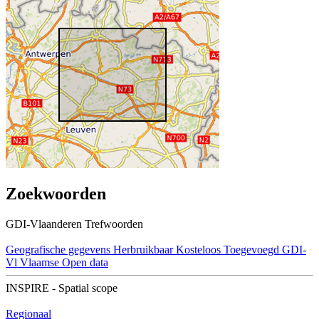
Zoekwoorden
GDI-Vlaanderen Trefwoorden
Geografische gegevens
Herbruikbaar
Kosteloos
Toegevoegd GDI-
Vl
Vlaamse Open data
INSPIRE - Spatial scope
Regionaal