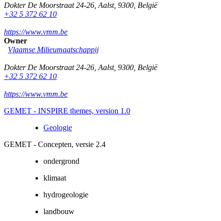
Dokter De Moorstraat 24-26
,
Aalst
,
9300
,
België
+32 5 372 62 10
https://www.vmm.be
Owner
Vlaamse Milieumaatschappij
Dokter De Moorstraat 24-26
,
Aalst
,
9300
,
België
+32 5 372 62 10
https://www.vmm.be
GEMET - INSPIRE themes, version 1.0
Geologie
GEMET - Concepten, versie 2.4
ondergrond
klimaat
hydrogeologie
landbouw