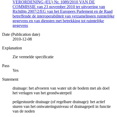
VERORDENING (EU) Nr. 1089/2010 VAN DE
COMMISSIE van 23 november 2010 ter uitvoering van
Richtlijn 2007/2/EG van het Europees Parlement en de Raad
betreffende de interoperabiliteit van verzamelingen ruimtelijke
gegevens en van diensten met betrekking tot ruimtelijke
gegevens
Date (Publication date)
2010-12-08
Explanation
Zie vermelde specificatie
Pass
Yes
Statement
drainage: het afvoeren van water uit de bodem met als doel
het verlagen van het grondwaterpeil
peilgestuurde drainage (of regelbare drainage): het actief
sturen van het ontwateringsniveau of drainagepeil in functie
van de noden