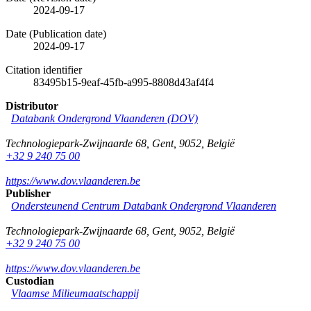
2024-09-17
Date (Publication date)
2024-09-17
Citation identifier
83495b15-9eaf-45fb-a995-8808d43af4f4
Distributor
Databank Ondergrond Vlaanderen (DOV)
Technologiepark-Zwijnaarde 68
,
Gent
,
9052
,
België
+32 9 240 75 00
https://www.dov.vlaanderen.be
Publisher
Ondersteunend Centrum Databank Ondergrond Vlaanderen
Technologiepark-Zwijnaarde 68
,
Gent
,
9052
,
België
+32 9 240 75 00
https://www.dov.vlaanderen.be
Custodian
Vlaamse Milieumaatschappij