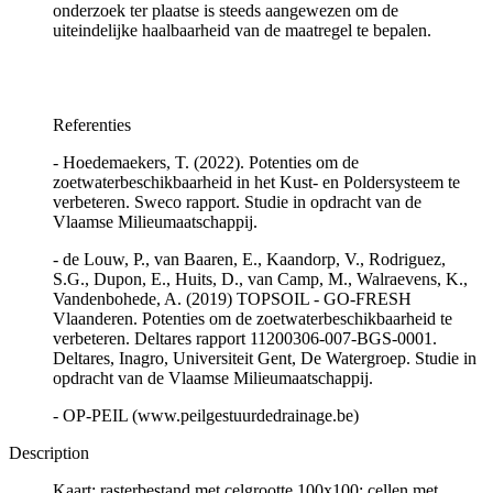
onderzoek ter plaatse is steeds aangewezen om de
uiteindelijke haalbaarheid van de maatregel te bepalen.
Referenties
- Hoedemaekers, T. (2022). Potenties om de
zoetwaterbeschikbaarheid in het Kust- en Poldersysteem te
verbeteren. Sweco rapport. Studie in opdracht van de
Vlaamse Milieumaatschappij.
- de Louw, P., van Baaren, E., Kaandorp, V., Rodriguez,
S.G., Dupon, E., Huits, D., van Camp, M., Walraevens, K.,
Vandenbohede, A. (2019) TOPSOIL - GO-FRESH
Vlaanderen. Potenties om de zoetwaterbeschikbaarheid te
verbeteren. Deltares rapport 11200306-007-BGS-0001.
Deltares, Inagro, Universiteit Gent, De Watergroep. Studie in
opdracht van de Vlaamse Milieumaatschappij.
- OP-PEIL (www.peilgestuurdedrainage.be)
Description
Kaart: rasterbestand met celgrootte 100x100; cellen met