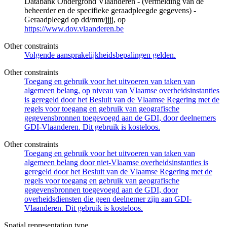
Databank Ondergrond Vlaanderen - (vermelding van de
beheerder en de specifieke geraadpleegde gegevens) -
Geraadpleegd op dd/mm/jjjj, op
https://www.dov.vlaanderen.be
Other constraints
Volgende aansprakelijkheidsbepalingen gelden.
Other constraints
Toegang en gebruik voor het uitvoeren van taken van
algemeen belang, op niveau van Vlaamse overheidsinstanties
is geregeld door het Besluit van de Vlaamse Regering met de
regels voor toegang en gebruik van geografische
gegevensbronnen toegevoegd aan de GDI, door deelnemers
GDI-Vlaanderen. Dit gebruik is kosteloos.
Other constraints
Toegang en gebruik voor het uitvoeren van taken van
algemeen belang door niet-Vlaamse overheidsinstanties is
geregeld door het Besluit van de Vlaamse Regering met de
regels voor toegang en gebruik van geografische
gegevensbronnen toegevoegd aan de GDI, door
overheidsdiensten die geen deelnemer zijn aan GDI-
Vlaanderen. Dit gebruik is kosteloos.
Spatial representation type