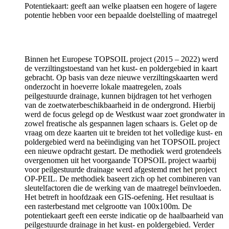
Potentiekaart: geeft aan welke plaatsen een hogere of lagere
potentie hebben voor een bepaalde doelstelling of maatregel
Binnen het Europese TOPSOIL project (2015 – 2022) werd
de verziltingstoestand van het kust- en poldergebied in kaart
gebracht. Op basis van deze nieuwe verziltingskaarten werd
onderzocht in hoeverre lokale maatregelen, zoals
peilgestuurde drainage, kunnen bijdragen tot het verhogen
van de zoetwaterbeschikbaarheid in de ondergrond. Hierbij
werd de focus gelegd op de Westkust waar zoet grondwater in
zowel freatische als gespannen lagen schaars is. Gelet op de
vraag om deze kaarten uit te breiden tot het volledige kust- en
poldergebied werd na beëindiging van het TOPSOIL project
een nieuwe opdracht gestart. De methodiek werd grotendeels
overgenomen uit het voorgaande TOPSOIL project waarbij
voor peilgestuurde drainage werd afgestemd met het project
OP-PEIL. De methodiek baseert zich op het combineren van
sleutelfactoren die de werking van de maatregel beïnvloeden.
Het betreft in hoofdzaak een GIS-oefening. Het resultaat is
een rasterbestand met celgrootte van 100x100m. De
potentiekaart geeft een eerste indicatie op de haalbaarheid van
peilgestuurde drainage in het kust- en poldergebied. Verder