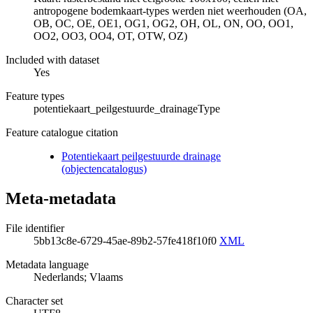
antropogene bodemkaart-types werden niet weerhouden (OA,
OB, OC, OE, OE1, OG1, OG2, OH, OL, ON, OO, OO1,
OO2, OO3, OO4, OT, OTW, OZ)
Included with dataset
Yes
Feature types
potentiekaart_peilgestuurde_drainageType
Feature catalogue citation
Potentiekaart peilgestuurde drainage
(objectencatalogus)
Meta-metadata
File identifier
5bb13c8e-6729-45ae-89b2-57fe418f10f0
XML
Metadata language
Nederlands; Vlaams
Character set