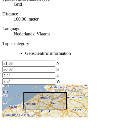
Grid
Distance
100.00 meter
Language
Nederlands; Vlaams
Topic category
Geoscientific information
N
S
E
W