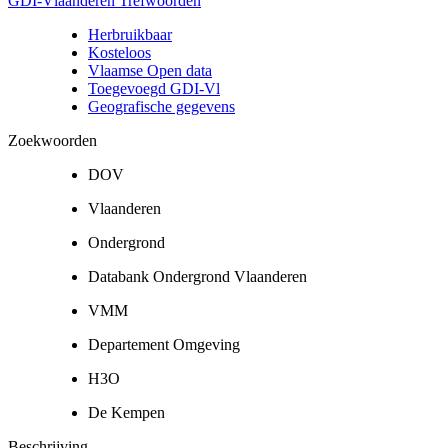
GDI-Vlaanderen Trefwoorden
Herbruikbaar
Kosteloos
Vlaamse Open data
Toegevoegd GDI-Vl
Geografische gegevens
Zoekwoorden
DOV
Vlaanderen
Ondergrond
Databank Ondergrond Vlaanderen
VMM
Departement Omgeving
H3O
De Kempen
Beschrijving