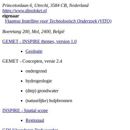
Princetonlaan 6
,
Utrecht
,
3584 CB
,
Nederland
https://www.dinoloket.nl
eigenaar
Vlaamse Instelling voor Technologisch Onderzoek (VITO)
Boeretang 200
,
Mol
,
2400
,
België
GEMET - INSPIRE themes, version 1.0
Geologie
GEMET - Concepten, versie 2.4
ondergrond
hydrogeologie
(diep) grondwater
(natuurlijke) hulpbronnen
INSPIRE - Spatial scope
Regionaal