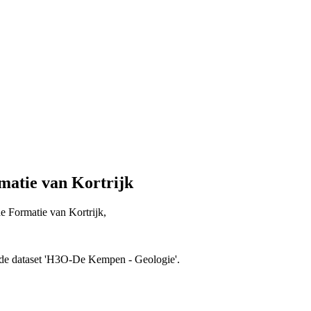
atie van Kortrijk
de Formatie van Kortrijk,
n de dataset 'H3O-De Kempen - Geologie'.