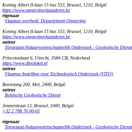
Koning Albert II-laan 15 bus 553
,
Brussel
,
1210
,
België
https://www.omgevingvlaanderen.be
eigenaar
Vlaamse overheid, Departement Omgeving
Koning Albert II-laan 15 bus 553
,
Brussel
,
1210
,
België
https://www.omgevingvlaanderen.be
auteur
Toegepast-Natuurwetenschappelijk Onderzoek - Geologische Diens
Princetonlaan 6
,
Utrecht
,
3584 CB
,
Nederland
https://www.dinoloket.nl
auteur
Vlaamse Instelling voor Technologisch Onderzoek (VITO)
Boeretang 200
,
Mol
,
2400
,
België
auteur
Belgische Geologische Dienst
Jennerstraat 13
,
Brussel
,
1000
,
België
+32 2 788 76 00-01
eigenaar
Toegepast-Natuurwetenschappelijk Onderzoek - Geologische Diens