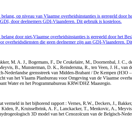
belang, op niveau van Vlaamse overheidsinstanties is geregeld door h
GDI, door deelnemers GDI-Vlaanderen. Dit gebruik is kosteloos.
belang door niet-Vlaamse overheidsinstanties is geregeld door het Bes
 overheidsdiensten die geen deelnemer zijn aan GDI-Vlaanderen. Dit 
 Bakker, M. A. J., Bogemans, F., De Ceukelaire, M., Doornenbal, J. C., 
 Meyvis, B., Munsterman, D. K., Reindersma, R., ten Veen, J. H., van d
sch-Nederlandse grensstreek van Midden-Brabant / De Kempen (H3O 
acht van het Vlaams Planbureau voor Omgeving van de Vlaamse overhe
abant Water en het Programmabureau KRW/DHZ Maasregio.
aat vermeld in het bijhorend rapport : Vernes, R.W., Deckers, J., Bakke
 Kiden, P., Kruisselbrink, A. F., Lanckacker, T., Menkovic, A., Meyvis
 en hydrogeologisch 3D model van het Cenozoïcum van de Belgisch-Ne