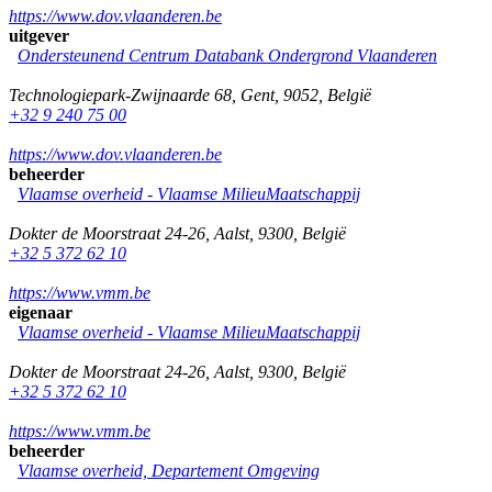
https://www.dov.vlaanderen.be
uitgever
Ondersteunend Centrum Databank Ondergrond Vlaanderen
Technologiepark-Zwijnaarde 68
,
Gent
,
9052
,
België
+32 9 240 75 00
https://www.dov.vlaanderen.be
beheerder
Vlaamse overheid - Vlaamse MilieuMaatschappij
Dokter de Moorstraat 24-26
,
Aalst
,
9300
,
België
+32 5 372 62 10
https://www.vmm.be
eigenaar
Vlaamse overheid - Vlaamse MilieuMaatschappij
Dokter de Moorstraat 24-26
,
Aalst
,
9300
,
België
+32 5 372 62 10
https://www.vmm.be
beheerder
Vlaamse overheid, Departement Omgeving