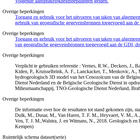
Volgende aansprakelijkheidsbepalingen gelden.
Overige beperkingen
Toegang en gebruik voor het uitvoeren van taken van algemeen 
gebruik van geografische gegevensbronnen toegevoegd aan de 
Overige beperkingen
Toegang en gebruik voor het uitvoeren van taken van algemeen 
van geografische gegevensbronnen toegevoegd aan de GDI, door
Overige beperkingen
Verplicht te gebruiken referentie : Vernes, R.W., Deckers, J.,
Kiden, P., Kruisselbrink, A. F., Lanckacker, T., Menkovic, A.,
hydrogeologisch 3D model van het Cenozoïcum van de Belgi
Dienst Nederland en de Belgische Geologische Dienst in opdr
Milieumaatschappij, TNO-Geologische Dienst Nederland, Br
Overige beperkingen
De informatie over hoe de resultaten tot stand gekomen zijn, st
Dulk, M., Dusar, M., Van Haren, T. F. M., Heyvaert, V. M., A.,
Ven, T. J. M.,Walstra, J. en Witmans, N., 2018. Geologisch
Kempen)
Ruimtelijk schema dataset(serie)