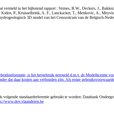
aat vermeld in het bijhorend rapport : Vernes, R.W., Deckers, J., Bakke
 Kiden, P., Kruisselbrink, A. F., Lanckacker, T., Menkovic, A., Meyvis
 en hydrogeologisch 3D model van het Cenozoïcum van de Belgisch-Ne
eidsinformatie, is het hergebruik geregeld d.m.v. de Modellicentie voor
nder dat daar kosten aan verbonden zijn. Als enige gebruiksvoorwaarde
eds volgende standaardreferentie gebruikt te worden: Databank Ondergr
ps://www.dov.vlaanderen.be