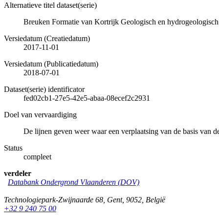
Alternatieve titel dataset(serie)
Breuken Formatie van Kortrijk Geologisch en hydrogeologisc
Versiedatum (Creatiedatum)
2017-11-01
Versiedatum (Publicatiedatum)
2018-07-01
Dataset(serie) identificator
fed02cb1-27e5-42e5-abaa-08ecef2c2931
Doel van vervaardiging
De lijnen geven weer waar een verplaatsing van de basis van de
Status
compleet
verdeler
Databank Ondergrond Vlaanderen (DOV)
Technologiepark-Zwijnaarde 68
,
Gent
,
9052
,
België
+32 9 240 75 00