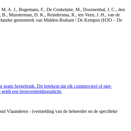
r, M. A. J., Bogemans, F., De Ceukelaire, M., Doornenbal, J. C., den
, B., Munsterman, D. K., Reindersma, R., ten Veen, J. H., van de
derlandse grensstreek van Midden-Brabant / De Kempen (H3O – De
 gratis hergebruik. Dit betekent dat elk commercieel of niet-
 geldt een bronvermeldingsplicht.
ond Vlaanderen - (vermelding van de beheerder en de specifieke