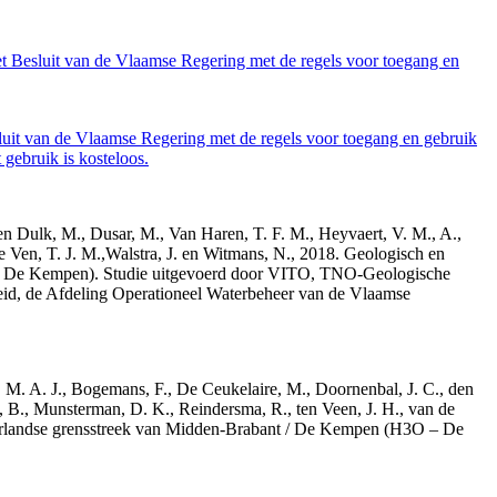
et Besluit van de Vlaamse Regering met de regels voor toegang en
luit van de Vlaamse Regering met de regels voor toegang en gebruik
gebruik is kosteloos.
den Dulk, M., Dusar, M., Van Haren, T. F. M., Heyvaert, V. M., A.,
e Ven, T. J. M.,Walstra, J. en Witmans, N., 2018. Geologisch en
– De Kempen). Studie uitgevoerd door VITO, TNO-Geologische
id, de Afdeling Operationeel Waterbeheer van de Vlaamse
r, M. A. J., Bogemans, F., De Ceukelaire, M., Doornenbal, J. C., den
, B., Munsterman, D. K., Reindersma, R., ten Veen, J. H., van de
derlandse grensstreek van Midden-Brabant / De Kempen (H3O – De