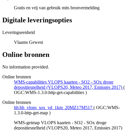
Gratis en vrij van gebruik mits bronvermelding
Digitale leveringsopties
Leveringseenheid
Vlaams Gewest
Online bronnen
No information provided.
Online bronnen
WMS-capabilities VLOPS kaarten - SO2 - SOx droge
depositiesnelheid (VLOPS20, Meteo 2017, Emissies 2017)
(
OGC:WMS-1.3.0-http-get-capabilities
)
Online bronnen
hh:hh_vlops_sox_vd_1km_20MZ17M517
(
OGC:WMS-
1.3.0-http-get-map
)
WMS-getmap VLOPS kaarten - SO2 - SOx droge
depositiesnelheid (VLOPS20, Meteo 2017, Emissies 2017)