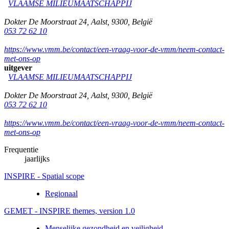
VLAAMSE MILIEUMAATSCHAPPIJ
Dokter De Moorstraat 24
,
Aalst
,
9300
,
België
053 72 62 10
https://www.vmm.be/contact/een-vraag-voor-de-vmm/neem-contact-
met-ons-op
uitgever
VLAAMSE MILIEUMAATSCHAPPIJ
Dokter De Moorstraat 24
,
Aalst
,
9300
,
België
053 72 62 10
https://www.vmm.be/contact/een-vraag-voor-de-vmm/neem-contact-
met-ons-op
Frequentie
jaarlijks
INSPIRE - Spatial scope
Regionaal
GEMET - INSPIRE themes, version 1.0
Menselijke gezondheid en veiligheid