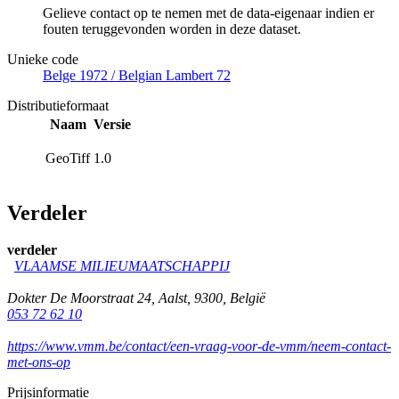
Gelieve contact op te nemen met de data-eigenaar indien er
fouten teruggevonden worden in deze dataset.
Unieke code
Belge 1972 / Belgian Lambert 72
Distributieformaat
Naam
Versie
GeoTiff
1.0
Verdeler
verdeler
VLAAMSE MILIEUMAATSCHAPPIJ
Dokter De Moorstraat 24
,
Aalst
,
9300
,
België
053 72 62 10
https://www.vmm.be/contact/een-vraag-voor-de-vmm/neem-contact-
met-ons-op
Prijsinformatie