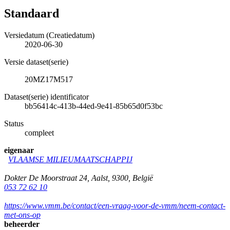
Standaard
Versiedatum (Creatiedatum)
2020-06-30
Versie dataset(serie)
20MZ17M517
Dataset(serie) identificator
bb56414c-413b-44ed-9e41-85b65d0f53bc
Status
compleet
eigenaar
VLAAMSE MILIEUMAATSCHAPPIJ
Dokter De Moorstraat 24
,
Aalst
,
9300
,
België
053 72 62 10
https://www.vmm.be/contact/een-vraag-voor-de-vmm/neem-contact-
met-ons-op
beheerder