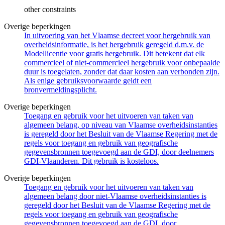
other constraints
Overige beperkingen
In uitvoering van het Vlaamse decreet voor hergebruik van
overheidsinformatie, is het hergebruik geregeld d.m.v. de
Modellicentie voor gratis hergebruik. Dit betekent dat elk
commercieel of niet-commercieel hergebruik voor onbepaalde
duur is toegelaten, zonder dat daar kosten aan verbonden zijn.
Als enige gebruiksvoorwaarde geldt een
bronvermeldingsplicht.
Overige beperkingen
Toegang en gebruik voor het uitvoeren van taken van
algemeen belang, op niveau van Vlaamse overheidsinstanties
is geregeld door het Besluit van de Vlaamse Regering met de
regels voor toegang en gebruik van geografische
gegevensbronnen toegevoegd aan de GDI, door deelnemers
GDI-Vlaanderen. Dit gebruik is kosteloos.
Overige beperkingen
Toegang en gebruik voor het uitvoeren van taken van
algemeen belang door niet-Vlaamse overheidsinstanties is
geregeld door het Besluit van de Vlaamse Regering met de
regels voor toegang en gebruik van geografische
gegevensbronnen toegevoegd aan de GDI, door