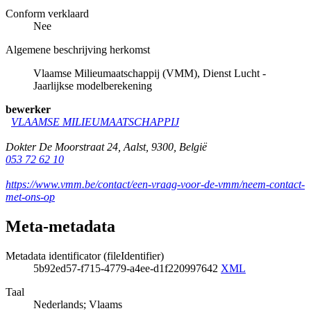
Conform verklaard
Nee
Algemene beschrijving herkomst
Vlaamse Milieumaatschappij (VMM), Dienst Lucht -
Jaarlijkse modelberekening
bewerker
VLAAMSE MILIEUMAATSCHAPPIJ
Dokter De Moorstraat 24
,
Aalst
,
9300
,
België
053 72 62 10
https://www.vmm.be/contact/een-vraag-voor-de-vmm/neem-contact-
met-ons-op
Meta-metadata
Metadata identificator (fileIdentifier)
5b92ed57-f715-4779-a4ee-d1f220997642
XML
Taal
Nederlands; Vlaams