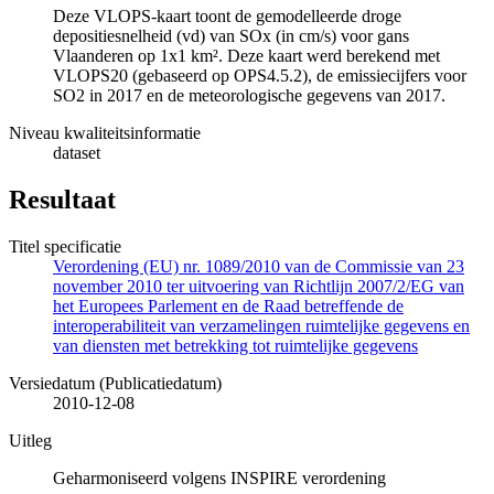
Deze VLOPS-kaart toont de gemodelleerde droge
depositiesnelheid (vd) van SOx (in cm/s) voor gans
Vlaanderen op 1x1 km². Deze kaart werd berekend met
VLOPS20 (gebaseerd op OPS4.5.2), de emissiecijfers voor
SO2 in 2017 en de meteorologische gegevens van 2017.
Niveau kwaliteitsinformatie
dataset
Resultaat
Titel specificatie
Verordening (EU) nr. 1089/2010 van de Commissie van 23
november 2010 ter uitvoering van Richtlijn 2007/2/EG van
het Europees Parlement en de Raad betreffende de
interoperabiliteit van verzamelingen ruimtelijke gegevens en
van diensten met betrekking tot ruimtelijke gegevens
Versiedatum (Publicatiedatum)
2010-12-08
Uitleg
Geharmoniseerd volgens INSPIRE verordening