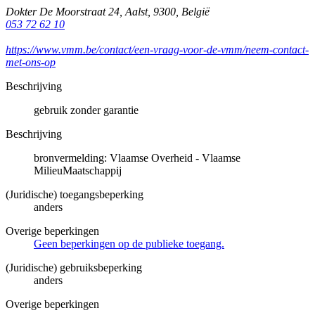
Dokter De Moorstraat 24
,
Aalst
,
9300
,
België
053 72 62 10
https://www.vmm.be/contact/een-vraag-voor-de-vmm/neem-contact-
met-ons-op
Beschrijving
gebruik zonder garantie
Beschrijving
bronvermelding: Vlaamse Overheid - Vlaamse
MilieuMaatschappij
(Juridische) toegangsbeperking
anders
Overige beperkingen
Geen beperkingen op de publieke toegang.
(Juridische) gebruiksbeperking
anders
Overige beperkingen