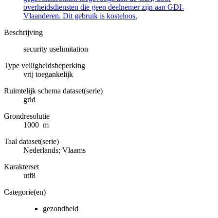
overheidsdiensten die geen deelnemer zijn aan GDI-
Vlaanderen. Dit gebruik is kosteloos.
Beschrijving
security uselimitation
Type veiligheidsbeperking
vrij toegankelijk
Ruimtelijk schema dataset(serie)
grid
Grondresolutie
1000 m
Taal dataset(serie)
Nederlands; Vlaams
Karakterset
utf8
Categorie(en)
gezondheid