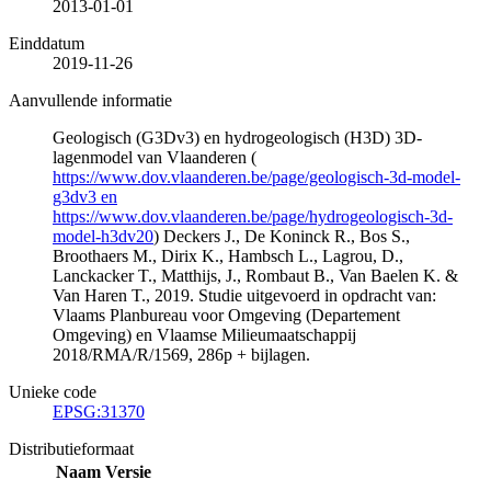
2013-01-01
Einddatum
2019-11-26
Aanvullende informatie
Geologisch (G3Dv3) en hydrogeologisch (H3D) 3D-
lagenmodel van Vlaanderen (
https://www.dov.vlaanderen.be/page/geologisch-3d-model-
g3dv3 en
https://www.dov.vlaanderen.be/page/hydrogeologisch-3d-
model-h3dv20
) Deckers J., De Koninck R., Bos S.,
Broothaers M., Dirix K., Hambsch L., Lagrou, D.,
Lanckacker T., Matthijs, J., Rombaut B., Van Baelen K. &
Van Haren T., 2019. Studie uitgevoerd in opdracht van:
Vlaams Planbureau voor Omgeving (Departement
Omgeving) en Vlaamse Milieumaatschappij
2018/RMA/R/1569, 286p + bijlagen.
Unieke code
EPSG:31370
Distributieformaat
Naam
Versie