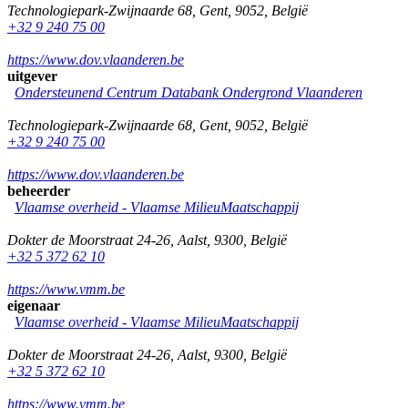
Technologiepark-Zwijnaarde 68
,
Gent
,
9052
,
België
+32 9 240 75 00
https://www.dov.vlaanderen.be
uitgever
Ondersteunend Centrum Databank Ondergrond Vlaanderen
Technologiepark-Zwijnaarde 68
,
Gent
,
9052
,
België
+32 9 240 75 00
https://www.dov.vlaanderen.be
beheerder
Vlaamse overheid - Vlaamse MilieuMaatschappij
Dokter de Moorstraat 24-26
,
Aalst
,
9300
,
België
+32 5 372 62 10
https://www.vmm.be
eigenaar
Vlaamse overheid - Vlaamse MilieuMaatschappij
Dokter de Moorstraat 24-26
,
Aalst
,
9300
,
België
+32 5 372 62 10
https://www.vmm.be