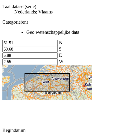
Taal dataset(serie)
Nederlands; Vlaams
Categorie(en)
Geo wetenschappelijke data
N
S
E
W
Begindatum