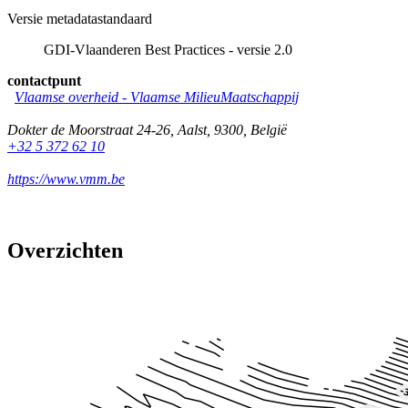
Versie metadatastandaard
GDI-Vlaanderen Best Practices - versie 2.0
contactpunt
Vlaamse overheid - Vlaamse MilieuMaatschappij
Dokter de Moorstraat 24-26
,
Aalst
,
9300
,
België
+32 5 372 62 10
https://www.vmm.be
Overzichten