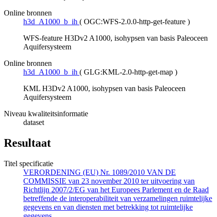
Online bronnen
h3d_A1000_b_ih
(
OGC:WFS-2.0.0-http-get-feature
)
WFS-feature H3Dv2 A1000, isohypsen van basis Paleoceen
Aquifersysteem
Online bronnen
h3d_A1000_b_ih
(
GLG:KML-2.0-http-get-map
)
KML H3Dv2 A1000, isohypsen van basis Paleoceen
Aquifersysteem
Niveau kwaliteitsinformatie
dataset
Resultaat
Titel specificatie
VERORDENING (EU) Nr. 1089/2010 VAN DE
COMMISSIE van 23 november 2010 ter uitvoering van
Richtlijn 2007/2/EG van het Europees Parlement en de Raad
betreffende de interoperabiliteit van verzamelingen ruimtelijke
gegevens en van diensten met betrekking tot ruimtelijke
gegevens