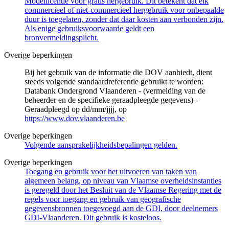
Modellicentie voor gratis hergebruik. Dit betekent dat elk
commercieel of niet-commercieel hergebruik voor onbepaalde
duur is toegelaten, zonder dat daar kosten aan verbonden zijn.
Als enige gebruiksvoorwaarde geldt een
bronvermeldingsplicht.
Overige beperkingen
Bij het gebruik van de informatie die DOV aanbiedt, dient
steeds volgende standaardreferentie gebruikt te worden:
Databank Ondergrond Vlaanderen - (vermelding van de
beheerder en de specifieke geraadpleegde gegevens) -
Geraadpleegd op dd/mm/jjjj, op
https://www.dov.vlaanderen.be
Overige beperkingen
Volgende aansprakelijkheidsbepalingen gelden.
Overige beperkingen
Toegang en gebruik voor het uitvoeren van taken van
algemeen belang, op niveau van Vlaamse overheidsinstanties
is geregeld door het Besluit van de Vlaamse Regering met de
regels voor toegang en gebruik van geografische
gegevensbronnen toegevoegd aan de GDI, door deelnemers
GDI-Vlaanderen. Dit gebruik is kosteloos.