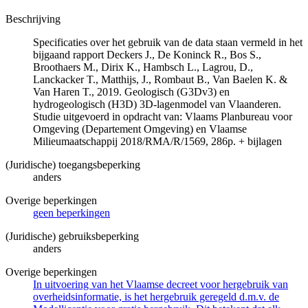
Beschrijving
Specificaties over het gebruik van de data staan vermeld in het
bijgaand rapport Deckers J., De Koninck R., Bos S.,
Broothaers M., Dirix K., Hambsch L., Lagrou, D.,
Lanckacker T., Matthijs, J., Rombaut B., Van Baelen K. &
Van Haren T., 2019. Geologisch (G3Dv3) en
hydrogeologisch (H3D) 3D-lagenmodel van Vlaanderen.
Studie uitgevoerd in opdracht van: Vlaams Planbureau voor
Omgeving (Departement Omgeving) en Vlaamse
Milieumaatschappij 2018/RMA/R/1569, 286p. + bijlagen
(Juridische) toegangsbeperking
anders
Overige beperkingen
geen beperkingen
(Juridische) gebruiksbeperking
anders
Overige beperkingen
In uitvoering van het Vlaamse decreet voor hergebruik van
overheidsinformatie, is het hergebruik geregeld d.m.v. de