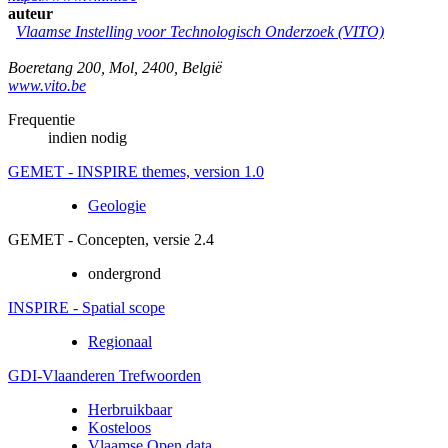
auteur
Vlaamse Instelling voor Technologisch Onderzoek (VITO)
Boeretang 200
,
Mol
,
2400
,
België
www.vito.be
Frequentie
indien nodig
GEMET - INSPIRE themes, version 1.0
Geologie
GEMET - Concepten, versie 2.4
ondergrond
INSPIRE - Spatial scope
Regionaal
GDI-Vlaanderen Trefwoorden
Herbruikbaar
Kosteloos
Vlaamse Open data