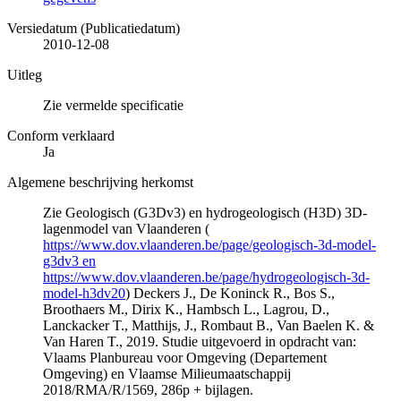
Versiedatum (Publicatiedatum)
2010-12-08
Uitleg
Zie vermelde specificatie
Conform verklaard
Ja
Algemene beschrijving herkomst
Zie Geologisch (G3Dv3) en hydrogeologisch (H3D) 3D-
lagenmodel van Vlaanderen (
https://www.dov.vlaanderen.be/page/geologisch-3d-model-
g3dv3 en
https://www.dov.vlaanderen.be/page/hydrogeologisch-3d-
model-h3dv20
) Deckers J., De Koninck R., Bos S.,
Broothaers M., Dirix K., Hambsch L., Lagrou, D.,
Lanckacker T., Matthijs, J., Rombaut B., Van Baelen K. &
Van Haren T., 2019. Studie uitgevoerd in opdracht van:
Vlaams Planbureau voor Omgeving (Departement
Omgeving) en Vlaamse Milieumaatschappij
2018/RMA/R/1569, 286p + bijlagen.