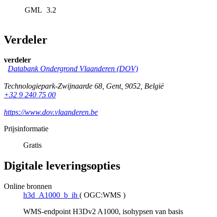
GML
3.2
Verdeler
verdeler
Databank Ondergrond Vlaanderen (DOV)
Technologiepark-Zwijnaarde 68
,
Gent
,
9052
,
België
+32 9 240 75 00
https://www.dov.vlaanderen.be
Prijsinformatie
Gratis
Digitale leveringsopties
Online bronnen
h3d_A1000_b_ih
(
OGC:WMS
)
WMS-endpoint H3Dv2 A1000, isohypsen van basis