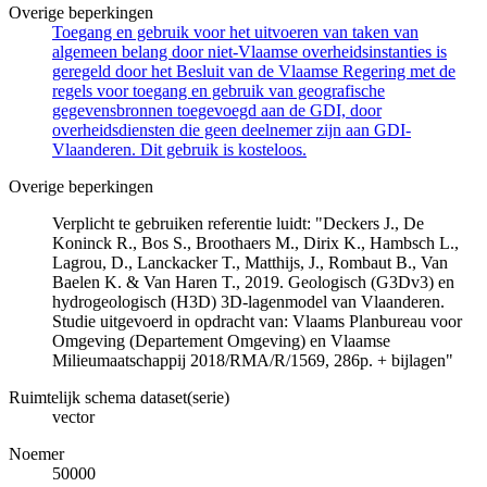
Overige beperkingen
Toegang en gebruik voor het uitvoeren van taken van
algemeen belang door niet-Vlaamse overheidsinstanties is
geregeld door het Besluit van de Vlaamse Regering met de
regels voor toegang en gebruik van geografische
gegevensbronnen toegevoegd aan de GDI, door
overheidsdiensten die geen deelnemer zijn aan GDI-
Vlaanderen. Dit gebruik is kosteloos.
Overige beperkingen
Verplicht te gebruiken referentie luidt: "Deckers J., De
Koninck R., Bos S., Broothaers M., Dirix K., Hambsch L.,
Lagrou, D., Lanckacker T., Matthijs, J., Rombaut B., Van
Baelen K. & Van Haren T., 2019. Geologisch (G3Dv3) en
hydrogeologisch (H3D) 3D-lagenmodel van Vlaanderen.
Studie uitgevoerd in opdracht van: Vlaams Planbureau voor
Omgeving (Departement Omgeving) en Vlaamse
Milieumaatschappij 2018/RMA/R/1569, 286p. + bijlagen"
Ruimtelijk schema dataset(serie)
vector
Noemer
50000