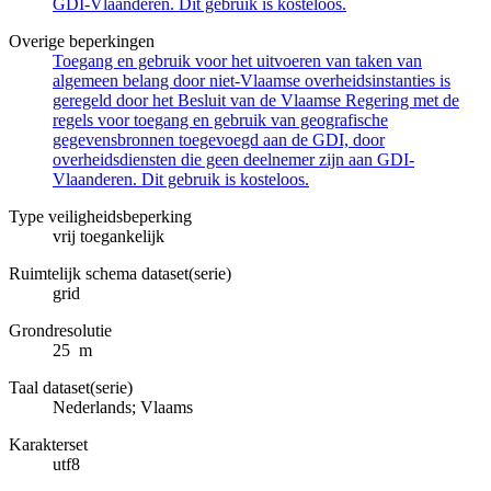
GDI-Vlaanderen. Dit gebruik is kosteloos.
Overige beperkingen
Toegang en gebruik voor het uitvoeren van taken van
algemeen belang door niet-Vlaamse overheidsinstanties is
geregeld door het Besluit van de Vlaamse Regering met de
regels voor toegang en gebruik van geografische
gegevensbronnen toegevoegd aan de GDI, door
overheidsdiensten die geen deelnemer zijn aan GDI-
Vlaanderen. Dit gebruik is kosteloos.
Type veiligheidsbeperking
vrij toegankelijk
Ruimtelijk schema dataset(serie)
grid
Grondresolutie
25 m
Taal dataset(serie)
Nederlands; Vlaams
Karakterset
utf8