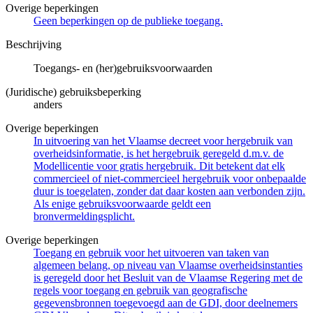
Overige beperkingen
Geen beperkingen op de publieke toegang.
Beschrijving
Toegangs- en (her)gebruiksvoorwaarden
(Juridische) gebruiksbeperking
anders
Overige beperkingen
In uitvoering van het Vlaamse decreet voor hergebruik van
overheidsinformatie, is het hergebruik geregeld d.m.v. de
Modellicentie voor gratis hergebruik. Dit betekent dat elk
commercieel of niet-commercieel hergebruik voor onbepaalde
duur is toegelaten, zonder dat daar kosten aan verbonden zijn.
Als enige gebruiksvoorwaarde geldt een
bronvermeldingsplicht.
Overige beperkingen
Toegang en gebruik voor het uitvoeren van taken van
algemeen belang, op niveau van Vlaamse overheidsinstanties
is geregeld door het Besluit van de Vlaamse Regering met de
regels voor toegang en gebruik van geografische
gegevensbronnen toegevoegd aan de GDI, door deelnemers