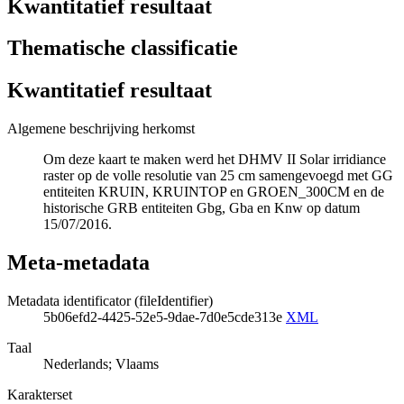
Kwantitatief resultaat
Thematische classificatie
Kwantitatief resultaat
Algemene beschrijving herkomst
Om deze kaart te maken werd het DHMV II Solar irridiance
raster op de volle resolutie van 25 cm samengevoegd met GG
entiteiten KRUIN, KRUINTOP en GROEN_300CM en de
historische GRB entiteiten Gbg, Gba en Knw op datum
15/07/2016.
Meta-metadata
Metadata identificator (fileIdentifier)
5b06efd2-4425-52e5-9dae-7d0e5cde313e
XML
Taal
Nederlands; Vlaams
Karakterset