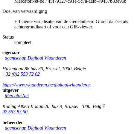
MercatorNet-be
/
45f79127-c91e-5c7a-aafb-49437b83e95b
Doel van vervaardiging
Efficiënte visualisatie van de Gedetailleerd Groen dataset als
achtergrondkaart of voor een GIS-viewer.
Status
compleet
eigenaar
agentschap Digitaal Vlaanderen
Havenlaan 88 bus 30
,
Brussel
,
1000
,
België
+32 (0)2 553 72 02
https://www.vlaanderen.be/digitaal-vlaanderen
uitgever
MercatorNet
Koning Albert II-laan 20, bus 8
,
Brussel
,
1000
,
België
02 553 83 50
beheerder
agentschap Digitaal Vlaanderen