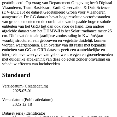
geattribueerd. Op vraag van Departement Omgeving heeft Digitaal
Vlaanderen, Team Basiskaart, Earth Observation & Data Science
(DV-EODaS) de dataset Gedetailleerd Groen voor Vlaanderen
aangemaakt. De GG dataset bevat hoge resolutie vectorbestanden
van groenelementen en de combinatie van bepaalde hoge resolutie
entiteiten van het GRB ligt dan ook voor de hand. Een andere
afgeleide dataset van het DHMV-II is het Solar irradiance raster 25
cm. Dit bevat de totale jaarlijkse zoninstraling in Kwh/m²/jaar
waarbij structuren van gebouwen en vegetatie duidelijk kunnen
worden waargenomen. Een overlay van dit raster met bepaalde
entiteiten van GG en GRB datasets geeft een aantrekkelijke en
interpretatieve weergave van gebouwen, wegen en groenelementen
met duidelijke afbakening van deze objecten zonder omvalling en
schaduw effecten van luchtbeelden.
Standaard
Versiedatum (Creatiedatum)
2025-05-01
Versiedatum (Publicatiedatum)
2025-12-18
Dataset(serie) identificator