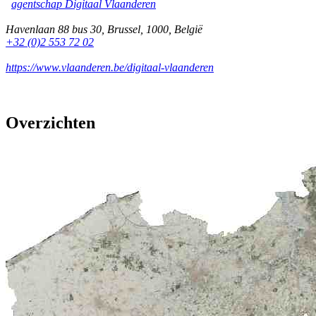
agentschap Digitaal Vlaanderen
Havenlaan 88 bus 30
,
Brussel
,
1000
,
België
+32 (0)2 553 72 02
https://www.vlaanderen.be/digitaal-vlaanderen
Overzichten