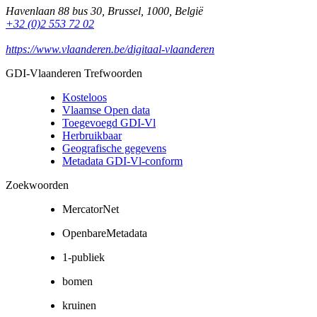
Havenlaan 88 bus 30
,
Brussel
,
1000
,
België
+32 (0)2 553 72 02
https://www.vlaanderen.be/digitaal-vlaanderen
GDI-Vlaanderen Trefwoorden
Kosteloos
Vlaamse Open data
Toegevoegd GDI-Vl
Herbruikbaar
Geografische gegevens
Metadata GDI-Vl-conform
Zoekwoorden
MercatorNet
OpenbareMetadata
1-publiek
bomen
kruinen