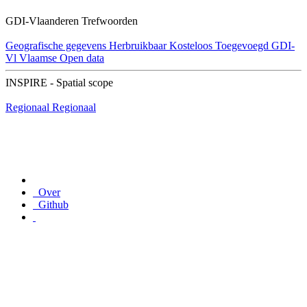
GDI-Vlaanderen Trefwoorden
Geografische gegevens
Herbruikbaar
Kosteloos
Toegevoegd GDI-
Vl
Vlaamse Open data
INSPIRE - Spatial scope
Regionaal
Regionaal
Over
Github