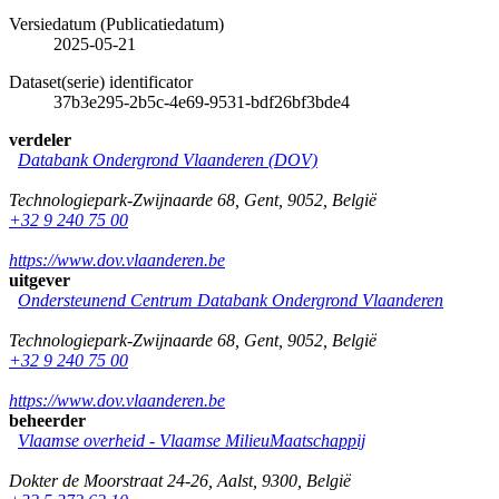
Versiedatum (Publicatiedatum)
2025-05-21
Dataset(serie) identificator
37b3e295-2b5c-4e69-9531-bdf26bf3bde4
verdeler
Databank Ondergrond Vlaanderen (DOV)
Technologiepark-Zwijnaarde 68
,
Gent
,
9052
,
België
+32 9 240 75 00
https://www.dov.vlaanderen.be
uitgever
Ondersteunend Centrum Databank Ondergrond Vlaanderen
Technologiepark-Zwijnaarde 68
,
Gent
,
9052
,
België
+32 9 240 75 00
https://www.dov.vlaanderen.be
beheerder
Vlaamse overheid - Vlaamse MilieuMaatschappij
Dokter de Moorstraat 24-26
,
Aalst
,
9300
,
België