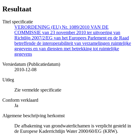
Resultaat
Titel specificatie
VERORDENING (EU) Nr. 1089/2010 VAN DE
COMMISSIE van 23 november 2010 ter uitvoering van
Richtlijn 2007/2/EG van het Europees Parlement en de Raad
betreffende de interoperabiliteit van verzamelingen ruimtelijke
gegevens en van diensten met betrekking tot ruimtelijke
gegevens
Versiedatum (Publicatiedatum)
2010-12-08
Uitleg
Zie vermelde specificatie
Conform verklaard
Ja
Algemene beschrijving herkomst
De afbakening van grondwaterlichamen is verplicht gesteld in
de Europese Kaderrichtlijn Water 2000/60/EG (KRW).