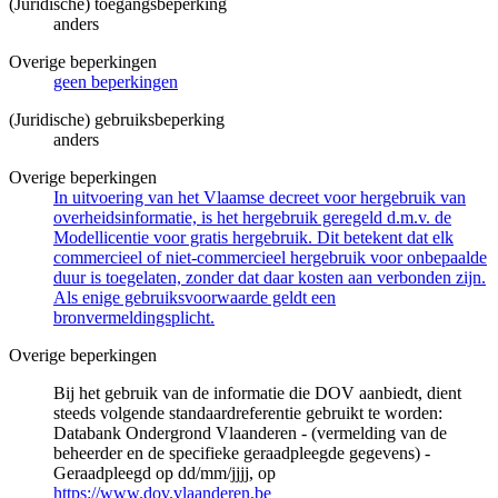
(Juridische) toegangsbeperking
anders
Overige beperkingen
geen beperkingen
(Juridische) gebruiksbeperking
anders
Overige beperkingen
In uitvoering van het Vlaamse decreet voor hergebruik van
overheidsinformatie, is het hergebruik geregeld d.m.v. de
Modellicentie voor gratis hergebruik. Dit betekent dat elk
commercieel of niet-commercieel hergebruik voor onbepaalde
duur is toegelaten, zonder dat daar kosten aan verbonden zijn.
Als enige gebruiksvoorwaarde geldt een
bronvermeldingsplicht.
Overige beperkingen
Bij het gebruik van de informatie die DOV aanbiedt, dient
steeds volgende standaardreferentie gebruikt te worden:
Databank Ondergrond Vlaanderen - (vermelding van de
beheerder en de specifieke geraadpleegde gegevens) -
Geraadpleegd op dd/mm/jjjj, op
https://www.dov.vlaanderen.be