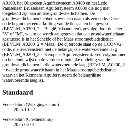
A0100, het Oligoceen Aquifersysteem A0400 en het Ledo
Paniseliaan Brusseliaan Aquifersysteem A0600 die nog niet
toegekend zijn aan andere grondwaterlichamen. De
grondwaterlichamen hebben zowel een naam als een code. Deze
code begint met een afkorting van de lidstaat en het gewest
(BEVLM_A0200_2 = België, Vlaanderen), gevolgd door de letter
"S" of "M", waarmee wordt aangegeven dat een grondwaterlichaam
gesitueerd is in het Schelde of het Maas stroomgebiedsdistrict
(BEVLM_A0200_2 = Maas). De cijfercode slaat op de HCOVv2-
code, die overeenstemt met de belangrijkste watervoerende laag
(BEVLM_A0200_2 = Kempens Aquifersysteem). Een volgnummer
op het einde wijst op de verdere ruimtelijke opdeling van de
grondwaterlichamen in die watervoerende laag (BEVLM_A0200_2
= tweede grondwaterlichaam in het Maas stroomgebiedsdistrict
waarvan het Kempens Aquifersysteem de belangrijkste
watervoerende laag is).
Standaard
Versiedatum (Wijzigingsdatum)
2025-10-22
Versiedatum (Creatiedatum)
2025-04-01