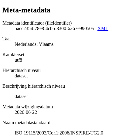
Meta-metadata
Metadata identificator (fileIdentifier)
5acc2354-78e8-4cb5-8300-6267e99050a1
XML
Taal
Nederlands; Vlaams
Karakterset
utf8
Hiërarchisch niveau
dataset
Beschrijving hiërarchisch niveau
dataset
Metadata wijzigingsdatum
2026-06-22
Naam metadatastandaard
ISO 19115/2003/Cor.1:2006/INSPIRE-TG2.0