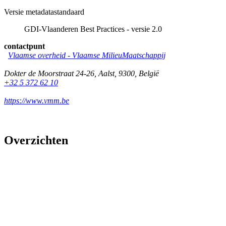
Versie metadatastandaard
GDI-Vlaanderen Best Practices - versie 2.0
contactpunt
Vlaamse overheid - Vlaamse MilieuMaatschappij
Dokter de Moorstraat 24-26
,
Aalst
,
9300
,
België
+32 5 372 62 10
https://www.vmm.be
Overzichten