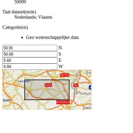
50000
Taal dataset(serie)
Nederlands; Vlaams
Categorie(en)
Geo wetenschappelijke data
N
S
E
W