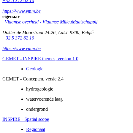
+32 5 372 62 10
https://www.vmm.be
eigenaar
Vlaamse overheid - Vlaamse MilieuMaatschappij
Dokter de Moorstraat 24-26
,
Aalst
,
9300
,
België
+32 5 372 62 10
https://www.vmm.be
GEMET - INSPIRE themes, version 1.0
Geologie
GEMET - Concepten, versie 2.4
hydrogeologie
watervoerende laag
ondergrond
INSPIRE - Spatial scope
Regionaal