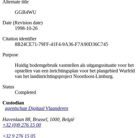
Alternate title
GGB4WU
Date (Revision date)
1998-10-26
Citation identifier
8B24CE71-79FF-41F4-9A36-F7A90D36C745
Purpose
Huidig bodemgebruik vaststellen als uitgangssituatie voor het
opstellen van een inrichtingsplan voor het plangebied Wurfeld
van het landinrichtingsproject Noordoost-Limburg.
Status
Completed
Custodian
agentschap Digitaal Vlaanderen
Havenlaan 88
,
Brussel
,
1000
,
België
+32 (0)9 276 15 00
+32 9 276 15 05