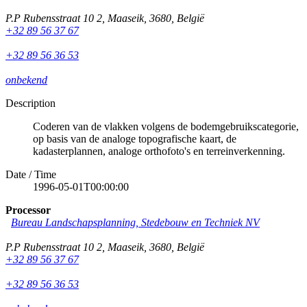
P.P Rubensstraat 10 2
,
Maaseik
,
3680
,
België
+32 89 56 37 67
+32 89 56 36 53
onbekend
Description
Coderen van de vlakken volgens de bodemgebruikscategorie,
op basis van de analoge topografische kaart, de
kadasterplannen, analoge orthofoto's en terreinverkenning.
Date / Time
1996-05-01T00:00:00
Processor
Bureau Landschapsplanning, Stedebouw en Techniek NV
P.P Rubensstraat 10 2
,
Maaseik
,
3680
,
België
+32 89 56 37 67
+32 89 56 36 53