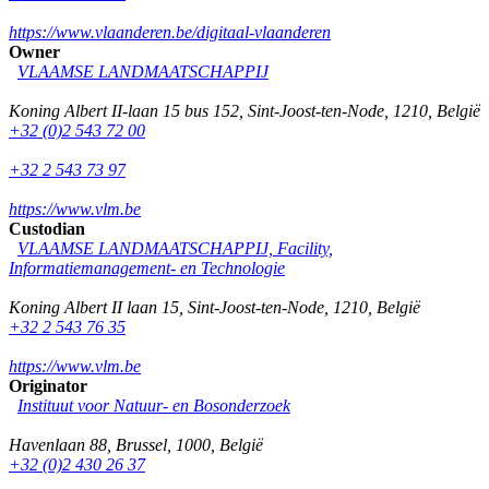
https://www.vlaanderen.be/digitaal-vlaanderen
Owner
VLAAMSE LANDMAATSCHAPPIJ
Koning Albert II-laan 15 bus 152
,
Sint-Joost-ten-Node
,
1210
,
België
+32 (0)2 543 72 00
+32 2 543 73 97
https://www.vlm.be
Custodian
VLAAMSE LANDMAATSCHAPPIJ, Facility,
Informatiemanagement- en Technologie
Koning Albert II laan 15
,
Sint-Joost-ten-Node
,
1210
,
België
+32 2 543 76 35
https://www.vlm.be
Originator
Instituut voor Natuur- en Bosonderzoek
Havenlaan 88
,
Brussel
,
1000
,
België
+32 (0)2 430 26 37