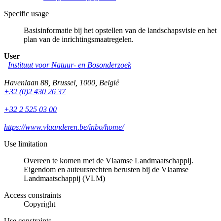
Specific usage
Basisinformatie bij het opstellen van de landschapsvisie en het
plan van de inrichtingsmaatregelen.
User
Instituut voor Natuur- en Bosonderzoek
Havenlaan 88
,
Brussel
,
1000
,
België
+32 (0)2 430 26 37
+32 2 525 03 00
https://www.vlaanderen.be/inbo/home/
Use limitation
Overeen te komen met de Vlaamse Landmaatschappij.
Eigendom en auteursrechten berusten bij de Vlaamse
Landmaatschappij (VLM)
Access constraints
Copyright
Use constraints