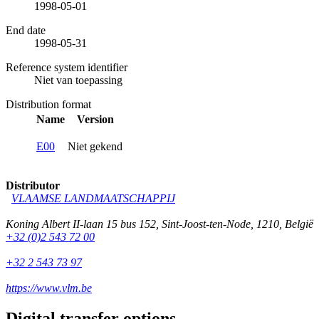
1998-05-01
End date
1998-05-31
Reference system identifier
Niet van toepassing
Distribution format
Name
Version
E00
Niet gekend
Distributor
VLAAMSE LANDMAATSCHAPPIJ
Koning Albert II-laan 15 bus 152
,
Sint-Joost-ten-Node
,
1210
,
België
+32 (0)2 543 72 00
+32 2 543 73 97
https://www.vlm.be
Digital transfer options