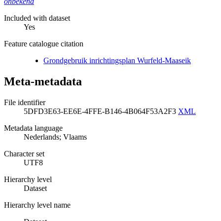
onbekend
Included with dataset
Yes
Feature catalogue citation
Grondgebruik inrichtingsplan Wurfeld-Maaseik
Meta-metadata
File identifier
5DFD3E63-EE6E-4FFE-B146-4B064F53A2F3
XML
Metadata language
Nederlands; Vlaams
Character set
UTF8
Hierarchy level
Dataset
Hierarchy level name