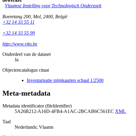
bewerker
Vlaamse Instelling voor Technologisch Onderzoek
Boeretang 200
,
Mol
,
2400
,
België
+32 14 33 55 11
+32 14 33 55 99
http://www.vito.be
Onderdeel van de dataset
Ja
Objectencatalogus citaat
Inventarisatie mijnkaarten schaal 1/2500
Meta-metadata
Metadata identificator (fileIdentifier)
5A26B212-A16D-4FB4-A1AC-2BCAB6C561EC
XML
Taal
Nederlands; Vlaams