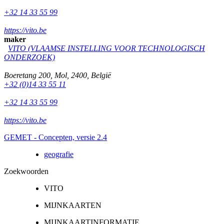
+32 14 33 55 99
https://vito.be
maker
VITO (VLAAMSE INSTELLING VOOR TECHNOLOGISCH
ONDERZOEK)
Boeretang 200
,
Mol
,
2400
,
België
+32 (0)14 33 55 11
+32 14 33 55 99
https://vito.be
GEMET - Concepten, versie 2.4
geografie
Zoekwoorden
VITO
MIJNKAARTEN
MIJNKAARTINFORMATIE