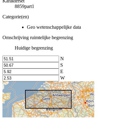
Karakterset
8859part1
Categorie(en)
Geo wetenschappelijke data
Omschrijving ruimtelijke begrenzing
Huidige begrenzing
N
S
E
W