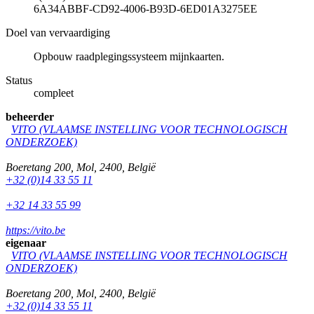
6A34ABBF-CD92-4006-B93D-6ED01A3275EE
Doel van vervaardiging
Opbouw raadplegingssysteem mijnkaarten.
Status
compleet
beheerder
VITO (VLAAMSE INSTELLING VOOR TECHNOLOGISCH
ONDERZOEK)
Boeretang 200
,
Mol
,
2400
,
België
+32 (0)14 33 55 11
+32 14 33 55 99
https://vito.be
eigenaar
VITO (VLAAMSE INSTELLING VOOR TECHNOLOGISCH
ONDERZOEK)
Boeretang 200
,
Mol
,
2400
,
België
+32 (0)14 33 55 11