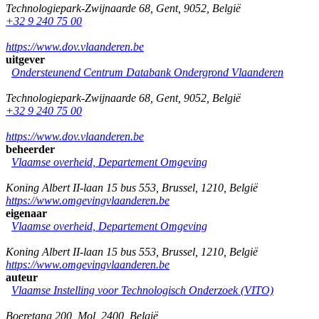
Technologiepark-Zwijnaarde 68
,
Gent
,
9052
,
België
+32 9 240 75 00
https://www.dov.vlaanderen.be
uitgever
Ondersteunend Centrum Databank Ondergrond Vlaanderen
Technologiepark-Zwijnaarde 68
,
Gent
,
9052
,
België
+32 9 240 75 00
https://www.dov.vlaanderen.be
beheerder
Vlaamse overheid, Departement Omgeving
Koning Albert II-laan 15 bus 553
,
Brussel
,
1210
,
België
https://www.omgevingvlaanderen.be
eigenaar
Vlaamse overheid, Departement Omgeving
Koning Albert II-laan 15 bus 553
,
Brussel
,
1210
,
België
https://www.omgevingvlaanderen.be
auteur
Vlaamse Instelling voor Technologisch Onderzoek (VITO)
Boeretang 200
,
Mol
,
2400
,
België