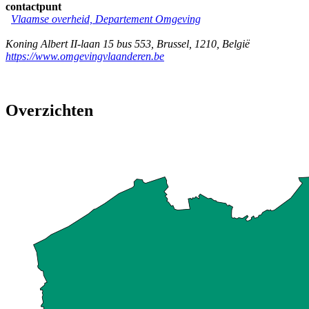
contactpunt
Vlaamse overheid, Departement Omgeving
Koning Albert II-laan 15 bus 553
,
Brussel
,
1210
,
België
https://www.omgevingvlaanderen.be
Overzichten