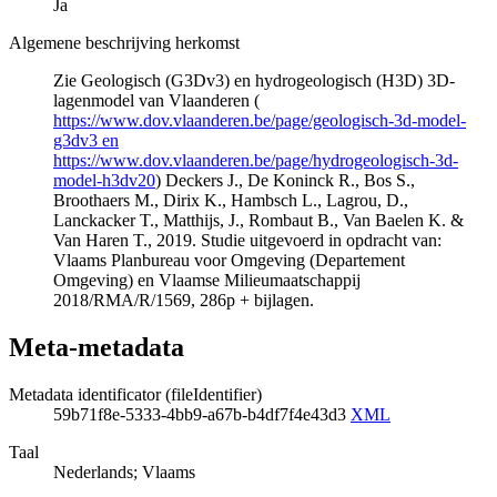
Ja
Algemene beschrijving herkomst
Zie Geologisch (G3Dv3) en hydrogeologisch (H3D) 3D-
lagenmodel van Vlaanderen (
https://www.dov.vlaanderen.be/page/geologisch-3d-model-
g3dv3 en
https://www.dov.vlaanderen.be/page/hydrogeologisch-3d-
model-h3dv20
) Deckers J., De Koninck R., Bos S.,
Broothaers M., Dirix K., Hambsch L., Lagrou, D.,
Lanckacker T., Matthijs, J., Rombaut B., Van Baelen K. &
Van Haren T., 2019. Studie uitgevoerd in opdracht van:
Vlaams Planbureau voor Omgeving (Departement
Omgeving) en Vlaamse Milieumaatschappij
2018/RMA/R/1569, 286p + bijlagen.
Meta-metadata
Metadata identificator (fileIdentifier)
59b71f8e-5333-4bb9-a67b-b4df7f4e43d3
XML
Taal
Nederlands; Vlaams