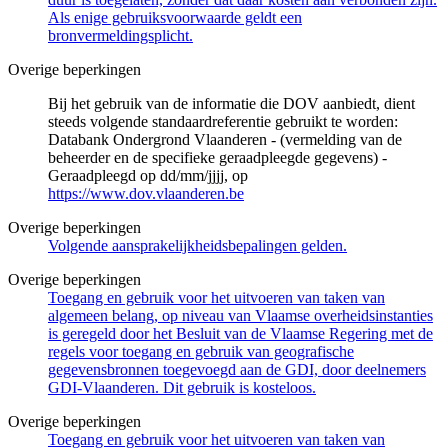
Als enige gebruiksvoorwaarde geldt een
bronvermeldingsplicht.
Overige beperkingen
Bij het gebruik van de informatie die DOV aanbiedt, dient
steeds volgende standaardreferentie gebruikt te worden:
Databank Ondergrond Vlaanderen - (vermelding van de
beheerder en de specifieke geraadpleegde gegevens) -
Geraadpleegd op dd/mm/jjjj, op
https://www.dov.vlaanderen.be
Overige beperkingen
Volgende aansprakelijkheidsbepalingen gelden.
Overige beperkingen
Toegang en gebruik voor het uitvoeren van taken van
algemeen belang, op niveau van Vlaamse overheidsinstanties
is geregeld door het Besluit van de Vlaamse Regering met de
regels voor toegang en gebruik van geografische
gegevensbronnen toegevoegd aan de GDI, door deelnemers
GDI-Vlaanderen. Dit gebruik is kosteloos.
Overige beperkingen
Toegang en gebruik voor het uitvoeren van taken van