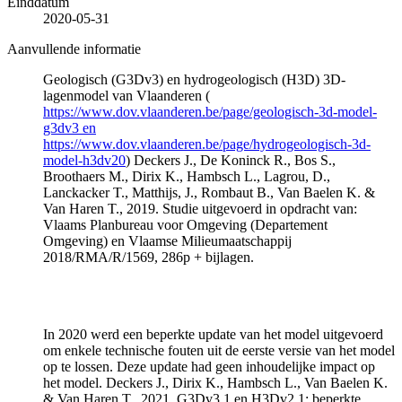
Einddatum
2020-05-31
Aanvullende informatie
Geologisch (G3Dv3) en hydrogeologisch (H3D) 3D-
lagenmodel van Vlaanderen (
https://www.dov.vlaanderen.be/page/geologisch-3d-model-
g3dv3 en
https://www.dov.vlaanderen.be/page/hydrogeologisch-3d-
model-h3dv20
) Deckers J., De Koninck R., Bos S.,
Broothaers M., Dirix K., Hambsch L., Lagrou, D.,
Lanckacker T., Matthijs, J., Rombaut B., Van Baelen K. &
Van Haren T., 2019. Studie uitgevoerd in opdracht van:
Vlaams Planbureau voor Omgeving (Departement
Omgeving) en Vlaamse Milieumaatschappij
2018/RMA/R/1569, 286p + bijlagen.
In 2020 werd een beperkte update van het model uitgevoerd
om enkele technische fouten uit de eerste versie van het model
op te lossen. Deze update had geen inhoudelijke impact op
het model. Deckers J., Dirix K., Hambsch L., Van Baelen K.
& Van Haren T., 2021. G3Dv3.1 en H3Dv2.1: beperkte