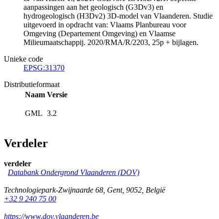
aanpassingen aan het geologisch (G3Dv3) en
hydrogeologisch (H3Dv2) 3D-model van Vlaanderen. Studie
uitgevoerd in opdracht van: Vlaams Planbureau voor
Omgeving (Departement Omgeving) en Vlaamse
Milieumaatschappij. 2020/RMA/R/2203, 25p + bijlagen.
Unieke code
EPSG:31370
Distributieformaat
Naam
Versie
GML
3.2
Verdeler
verdeler
Databank Ondergrond Vlaanderen (DOV)
Technologiepark-Zwijnaarde 68
,
Gent
,
9052
,
België
+32 9 240 75 00
https://www.dov.vlaanderen.be