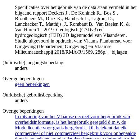
Specificaties over het gebruik van de data staan vermeld in het
bijgaand rapport Deckers J., De Koninck R., Bos S.,
Broothaers M., Dirix K., Hambsch L., Lagrou, D.,
Lanckacker T., Matthijs, J., Rombaut B., Van Baelen K. &
Van Haren T., 2019. Geologisch (G3Dv3) en
hydrogeologisch (H3D) 3D-lagenmodel van Vlaanderen.
Studie uitgevoerd in opdracht van: Vlaams Planbureau voor
Omgeving (Departement Omgeving) en Vlaamse
Milieumaatschappij 2018/RMA/R/1569, 286p. + bijlagen
(Juridische) toegangsbeperking
anders
Overige beperkingen
geen beperkingen
(Juridische) gebruiksbeperking
anders
Overige beperkingen
In uitvoering van het Vlaamse decreet voor hergebruik van
overheidsinformatie, is het hergebruik geregeld d.m.v. de
Modellicentie voor gratis hergebruik. Dit betekent dat elk
commercieel of niet-commercieel hergebruik voor onbepaalde
duur is toegelaten, zonder dat daar kosten aan verbonden zijn.