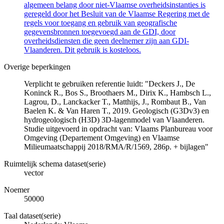
algemeen belang door niet-Vlaamse overheidsinstanties is
geregeld door het Besluit van de Vlaamse Regering met de
regels voor toegang en gebruik van geografische
gegevensbronnen toegevoegd aan de GDI, door
overheidsdiensten die geen deelnemer zijn aan GDI-
Vlaanderen. Dit gebruik is kosteloos.
Overige beperkingen
Verplicht te gebruiken referentie luidt: "Deckers J., De
Koninck R., Bos S., Broothaers M., Dirix K., Hambsch L.,
Lagrou, D., Lanckacker T., Matthijs, J., Rombaut B., Van
Baelen K. & Van Haren T., 2019. Geologisch (G3Dv3) en
hydrogeologisch (H3D) 3D-lagenmodel van Vlaanderen.
Studie uitgevoerd in opdracht van: Vlaams Planbureau voor
Omgeving (Departement Omgeving) en Vlaamse
Milieumaatschappij 2018/RMA/R/1569, 286p. + bijlagen"
Ruimtelijk schema dataset(serie)
vector
Noemer
50000
Taal dataset(serie)