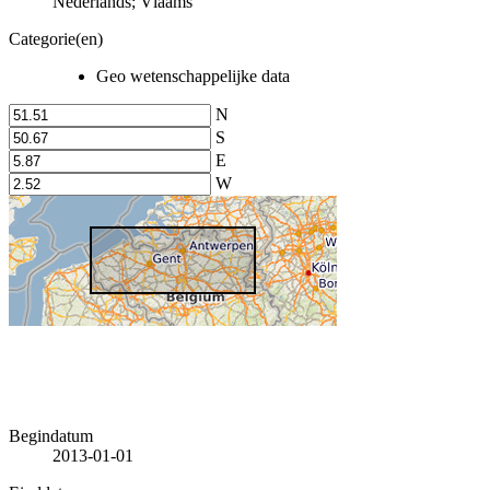
Nederlands; Vlaams
Categorie(en)
Geo wetenschappelijke data
N
S
E
W
Begindatum
2013-01-01