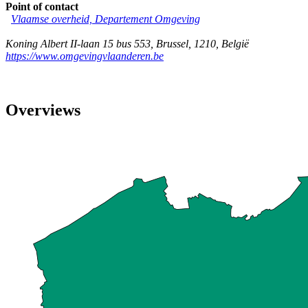
Point of contact
Vlaamse overheid, Departement Omgeving
Koning Albert II-laan 15 bus 553
,
Brussel
,
1210
,
België
https://www.omgevingvlaanderen.be
Overviews