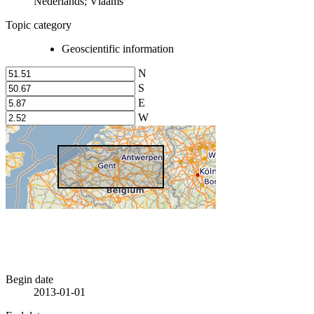
Nederlands; Vlaams
Topic category
Geoscientific information
N
S
E
W
Begin date
2013-01-01