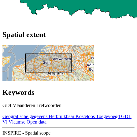
Spatial extent
Keywords
GDI-Vlaanderen Trefwoorden
Geografische gegevens
Herbruikbaar
Kosteloos
Toegevoegd GDI-
Vl
Vlaamse Open data
INSPIRE - Spatial scope