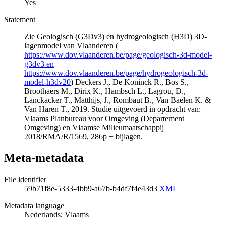
Yes
Statement
Zie Geologisch (G3Dv3) en hydrogeologisch (H3D) 3D-
lagenmodel van Vlaanderen (
https://www.dov.vlaanderen.be/page/geologisch-3d-model-
g3dv3 en
https://www.dov.vlaanderen.be/page/hydrogeologisch-3d-
model-h3dv20
) Deckers J., De Koninck R., Bos S.,
Broothaers M., Dirix K., Hambsch L., Lagrou, D.,
Lanckacker T., Matthijs, J., Rombaut B., Van Baelen K. &
Van Haren T., 2019. Studie uitgevoerd in opdracht van:
Vlaams Planbureau voor Omgeving (Departement
Omgeving) en Vlaamse Milieumaatschappij
2018/RMA/R/1569, 286p + bijlagen.
Meta-metadata
File identifier
59b71f8e-5333-4bb9-a67b-b4df7f4e43d3
XML
Metadata language
Nederlands; Vlaams