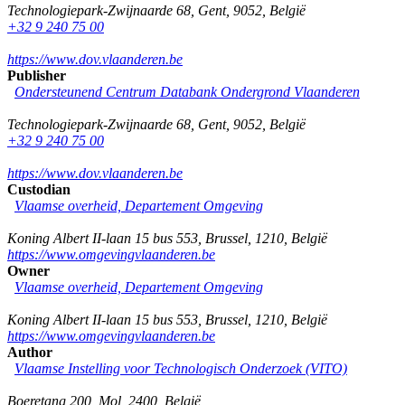
Technologiepark-Zwijnaarde 68
,
Gent
,
9052
,
België
+32 9 240 75 00
https://www.dov.vlaanderen.be
Publisher
Ondersteunend Centrum Databank Ondergrond Vlaanderen
Technologiepark-Zwijnaarde 68
,
Gent
,
9052
,
België
+32 9 240 75 00
https://www.dov.vlaanderen.be
Custodian
Vlaamse overheid, Departement Omgeving
Koning Albert II-laan 15 bus 553
,
Brussel
,
1210
,
België
https://www.omgevingvlaanderen.be
Owner
Vlaamse overheid, Departement Omgeving
Koning Albert II-laan 15 bus 553
,
Brussel
,
1210
,
België
https://www.omgevingvlaanderen.be
Author
Vlaamse Instelling voor Technologisch Onderzoek (VITO)
Boeretang 200
,
Mol
,
2400
,
België