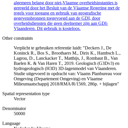
algemeen belang door niet-Vlaamse overheidsinstanties is
geregeld door het Besluit van de Vlaamse Regering met de
regels voor toegang en gebruik van geografische
gegevensbronnen toegevoegd aan de GDI, door
overheidsdiensten die geen deelnemer zijn aan GDI-
Vlaanderen. Dit gebruik is kosteloos.
Other constraints
Verplicht te gebruiken referentie luidt: "Deckers J., De
Koninck R., Bos S., Broothaers M., Dirix K., Hambsch L.,
Lagrou, D., Lanckacker T., Matthijs, J., Rombaut B., Van
Baelen K. & Van Haren T., 2019. Geologisch (G3Dv3) en
hydrogeologisch (H3D) 3D-lagenmodel van Vlaanderen.
Studie uitgevoerd in opdracht van: Vlaams Planbureau voor
Omgeving (Departement Omgeving) en Vlaamse
Milieumaatschappij 2018/RMA/R/1569, 286p. + bijlagen"
Spatial representation type
Vector
Denominator
50000
Language