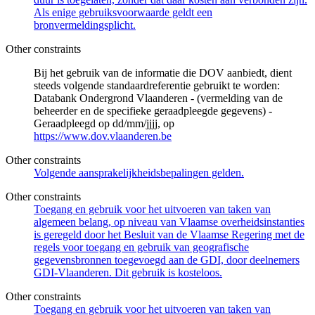
Als enige gebruiksvoorwaarde geldt een
bronvermeldingsplicht.
Other constraints
Bij het gebruik van de informatie die DOV aanbiedt, dient
steeds volgende standaardreferentie gebruikt te worden:
Databank Ondergrond Vlaanderen - (vermelding van de
beheerder en de specifieke geraadpleegde gegevens) -
Geraadpleegd op dd/mm/jjjj, op
https://www.dov.vlaanderen.be
Other constraints
Volgende aansprakelijkheidsbepalingen gelden.
Other constraints
Toegang en gebruik voor het uitvoeren van taken van
algemeen belang, op niveau van Vlaamse overheidsinstanties
is geregeld door het Besluit van de Vlaamse Regering met de
regels voor toegang en gebruik van geografische
gegevensbronnen toegevoegd aan de GDI, door deelnemers
GDI-Vlaanderen. Dit gebruik is kosteloos.
Other constraints
Toegang en gebruik voor het uitvoeren van taken van