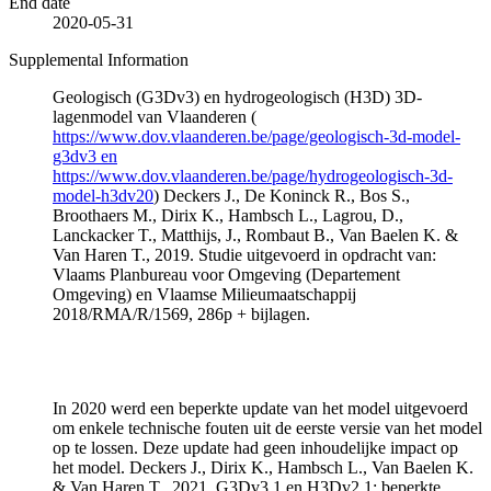
End date
2020-05-31
Supplemental Information
Geologisch (G3Dv3) en hydrogeologisch (H3D) 3D-
lagenmodel van Vlaanderen (
https://www.dov.vlaanderen.be/page/geologisch-3d-model-
g3dv3 en
https://www.dov.vlaanderen.be/page/hydrogeologisch-3d-
model-h3dv20
) Deckers J., De Koninck R., Bos S.,
Broothaers M., Dirix K., Hambsch L., Lagrou, D.,
Lanckacker T., Matthijs, J., Rombaut B., Van Baelen K. &
Van Haren T., 2019. Studie uitgevoerd in opdracht van:
Vlaams Planbureau voor Omgeving (Departement
Omgeving) en Vlaamse Milieumaatschappij
2018/RMA/R/1569, 286p + bijlagen.
In 2020 werd een beperkte update van het model uitgevoerd
om enkele technische fouten uit de eerste versie van het model
op te lossen. Deze update had geen inhoudelijke impact op
het model. Deckers J., Dirix K., Hambsch L., Van Baelen K.
& Van Haren T., 2021. G3Dv3.1 en H3Dv2.1: beperkte