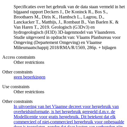
Specificaties over het gebruik van de data staan vermeld in het
bijgaand rapport Deckers J., De Koninck R., Bos S.,
Broothaers M., Dirix K., Hambsch L., Lagrou, D.,
Lanckacker T., Matthijs, J., Rombaut B., Van Baelen K. &
Van Haren T., 2019. Geologisch (G3Dv3) en
hydrogeologisch (H3D) 3D-lagenmodel van Vlaanderen.
Studie uitgevoerd in opdracht van: Vlaams Planbureau voor
Omgeving (Departement Omgeving) en Vlaamse
Milieumaatschappij 2018/RMA/R/1569, 286p. + bijlagen
Access constraints
Other restrictions
Other constraints
geen beperkingen
Use constraints
Other restrictions
Other constraints
In uitvoering van het Vlaamse decreet voor hergebruik van
overheidsinformatie, is het hergebruik geregeld d.m.v. de
Modellicentie voor gratis hergebruik. Dit betekent dat elk
commercieel of niet-commercieel hergebruik voor onbepaalde
duur is toegelaten, zonder dat daar kosten aan verbonden zijn.