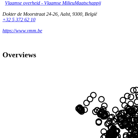
Vlaamse overheid - Vlaamse MilieuMaatschappij
Dokter de Moorstraat 24-26
,
Aalst
,
9300
,
België
+32 5 372 62 10
https://www.vmm.be
Overviews