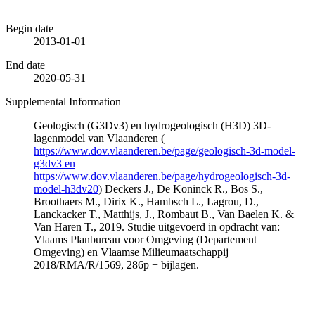
Begin date
2013-01-01
End date
2020-05-31
Supplemental Information
Geologisch (G3Dv3) en hydrogeologisch (H3D) 3D-
lagenmodel van Vlaanderen (
https://www.dov.vlaanderen.be/page/geologisch-3d-model-
g3dv3 en
https://www.dov.vlaanderen.be/page/hydrogeologisch-3d-
model-h3dv20
) Deckers J., De Koninck R., Bos S.,
Broothaers M., Dirix K., Hambsch L., Lagrou, D.,
Lanckacker T., Matthijs, J., Rombaut B., Van Baelen K. &
Van Haren T., 2019. Studie uitgevoerd in opdracht van:
Vlaams Planbureau voor Omgeving (Departement
Omgeving) en Vlaamse Milieumaatschappij
2018/RMA/R/1569, 286p + bijlagen.