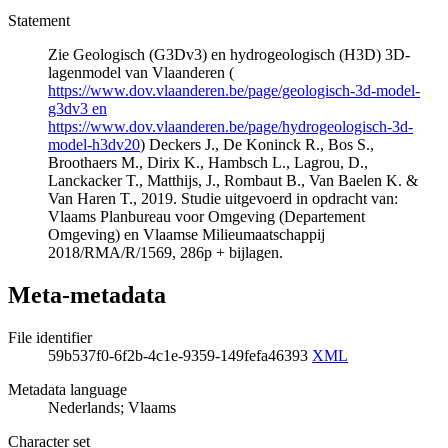
Statement
Zie Geologisch (G3Dv3) en hydrogeologisch (H3D) 3D-
lagenmodel van Vlaanderen (
https://www.dov.vlaanderen.be/page/geologisch-3d-model-
g3dv3 en
https://www.dov.vlaanderen.be/page/hydrogeologisch-3d-
model-h3dv20
) Deckers J., De Koninck R., Bos S.,
Broothaers M., Dirix K., Hambsch L., Lagrou, D.,
Lanckacker T., Matthijs, J., Rombaut B., Van Baelen K. &
Van Haren T., 2019. Studie uitgevoerd in opdracht van:
Vlaams Planbureau voor Omgeving (Departement
Omgeving) en Vlaamse Milieumaatschappij
2018/RMA/R/1569, 286p + bijlagen.
Meta-metadata
File identifier
59b537f0-6f2b-4c1e-9359-149fefa46393
XML
Metadata language
Nederlands; Vlaams
Character set