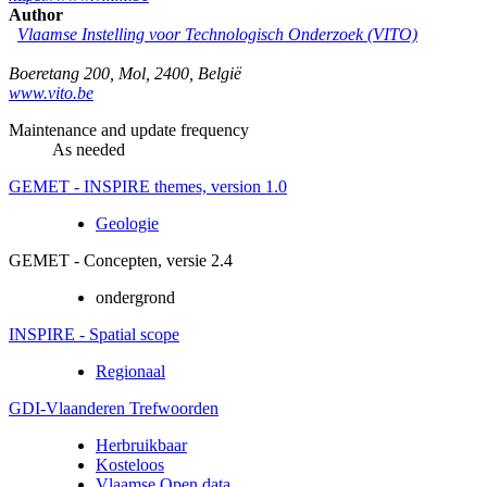
Author
Vlaamse Instelling voor Technologisch Onderzoek (VITO)
Boeretang 200
,
Mol
,
2400
,
België
www.vito.be
Maintenance and update frequency
As needed
GEMET - INSPIRE themes, version 1.0
Geologie
GEMET - Concepten, versie 2.4
ondergrond
INSPIRE - Spatial scope
Regionaal
GDI-Vlaanderen Trefwoorden
Herbruikbaar
Kosteloos
Vlaamse Open data