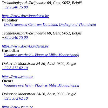
Technologiepark-Zwijnaarde 68
,
Gent
,
9052
,
België
+32 9 240 75 00
https://www.dov.vlaanderen.be
Publisher
Ondersteunend Centrum Databank Ondergrond Vlaanderen
Technologiepark-Zwijnaarde 68
,
Gent
,
9052
,
België
+32 9 240 75 00
https://www.dov.vlaanderen.be
Custodian
Vlaamse overheid - Vlaamse MilieuMaatschappij
Dokter de Moorstraat 24-26
,
Aalst
,
9300
,
België
+32 5 372 62 10
https://www.vmm.be
Owner
Vlaamse overheid - Vlaamse MilieuMaatschappij
Dokter de Moorstraat 24-26
,
Aalst
,
9300
,
België
+32 5 372 62 10
https://www.vmm.be