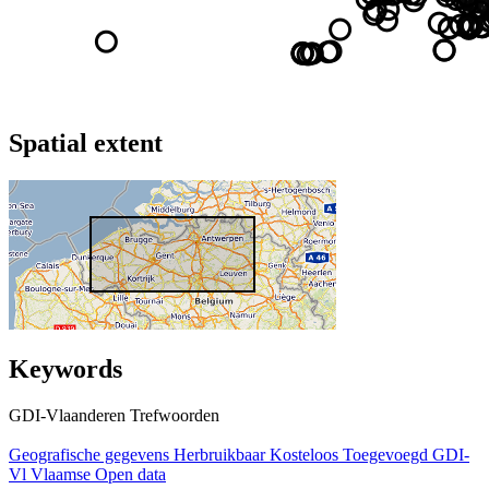
Spatial extent
Keywords
GDI-Vlaanderen Trefwoorden
Geografische gegevens
Herbruikbaar
Kosteloos
Toegevoegd GDI-
Vl
Vlaamse Open data