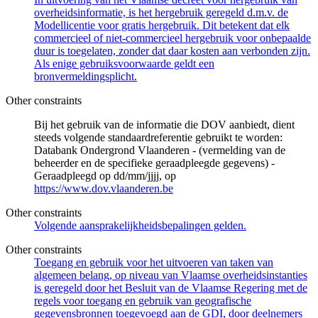
overheidsinformatie, is het hergebruik geregeld d.m.v. de
Modellicentie voor gratis hergebruik. Dit betekent dat elk
commercieel of niet-commercieel hergebruik voor onbepaalde
duur is toegelaten, zonder dat daar kosten aan verbonden zijn.
Als enige gebruiksvoorwaarde geldt een
bronvermeldingsplicht.
Other constraints
Bij het gebruik van de informatie die DOV aanbiedt, dient
steeds volgende standaardreferentie gebruikt te worden:
Databank Ondergrond Vlaanderen - (vermelding van de
beheerder en de specifieke geraadpleegde gegevens) -
Geraadpleegd op dd/mm/jjjj, op
https://www.dov.vlaanderen.be
Other constraints
Volgende aansprakelijkheidsbepalingen gelden.
Other constraints
Toegang en gebruik voor het uitvoeren van taken van
algemeen belang, op niveau van Vlaamse overheidsinstanties
is geregeld door het Besluit van de Vlaamse Regering met de
regels voor toegang en gebruik van geografische
gegevensbronnen toegevoegd aan de GDI, door deelnemers