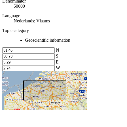
Denominator
50000
Language
Nederlands; Vlaams
Topic category
Geoscientific information
N
S
E
W