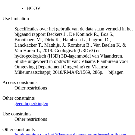
HCOV
Use limitation
Specificaties over het gebruik van de data staan vermeld in het
bijgaand rapport Deckers J., De Koninck R., Bos S.,
Broothaers M., Dirix K., Hambsch L., Lagrou, D.,
Lanckacker T., Matthijs, J., Rombaut B., Van Baelen K. &
Van Haren T., 2019. Geologisch (G3Dv3) en
hydrogeologisch (H3D) 3D-lagenmodel van Vlaanderen.
Studie uitgevoerd in opdracht van: Vlaams Planbureau voor
Omgeving (Departement Omgeving) en Vlaamse
Milieumaatschappij 2018/RMA/R/1569, 286p. + bijlagen
Access constraints
Other restrictions
Other constraints
geen beperkingen
Use constraints
Other restrictions
Other constraints
In uitvoering van het Vlaamse decreet voor hergebruik van