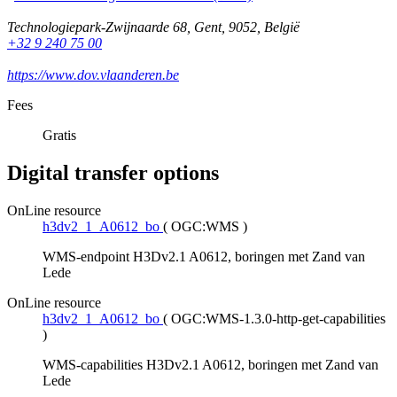
Technologiepark-Zwijnaarde 68
,
Gent
,
9052
,
België
+32 9 240 75 00
https://www.dov.vlaanderen.be
Fees
Gratis
Digital transfer options
OnLine resource
h3dv2_1_A0612_bo
(
OGC:WMS
)
WMS-endpoint H3Dv2.1 A0612, boringen met Zand van
Lede
OnLine resource
h3dv2_1_A0612_bo
(
OGC:WMS-1.3.0-http-get-capabilities
)
WMS-capabilities H3Dv2.1 A0612, boringen met Zand van
Lede