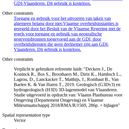
GDI-Vlaanderen. Dit gebruik is kosteloos.
Other constraints
Toegang en gebruik voor het uitvoeren van taken van
algemeen belang door niet-Vlaamse overheidsinstanties is
geregeld door het Besluit van de Vlaamse Regering met de
regels voor toegang en gebruik van geografische
gegevensbronnen toegevoegd aan de GDI, door
overheidsdiensten die geen deelnemer zijn aan GDI-
Vlaanderen. Dit gebruik is kosteloos.
Other constraints
Verplicht te gebruiken referentie luidt: "Deckers J., De
Koninck R., Bos S., Broothaers M., Dirix K., Hambsch L.,
Lagrou, D., Lanckacker T., Matthijs, J., Rombaut B., Van
Baelen K. & Van Haren T., 2019. Geologisch (G3Dv3) en
hydrogeologisch (H3D) 3D-lagenmodel van Vlaanderen.
Studie uitgevoerd in opdracht van: Vlaams Planbureau voor
Omgeving (Departement Omgeving) en Vlaamse
Milieumaatschappij 2018/RMA/R/1569, 286p. + bijlagen"
Spatial representation type
Vector