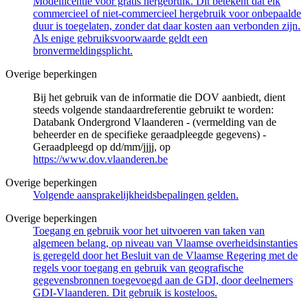
Modellicentie voor gratis hergebruik. Dit betekent dat elk
commercieel of niet-commercieel hergebruik voor onbepaalde
duur is toegelaten, zonder dat daar kosten aan verbonden zijn.
Als enige gebruiksvoorwaarde geldt een
bronvermeldingsplicht.
Overige beperkingen
Bij het gebruik van de informatie die DOV aanbiedt, dient
steeds volgende standaardreferentie gebruikt te worden:
Databank Ondergrond Vlaanderen - (vermelding van de
beheerder en de specifieke geraadpleegde gegevens) -
Geraadpleegd op dd/mm/jjjj, op
https://www.dov.vlaanderen.be
Overige beperkingen
Volgende aansprakelijkheidsbepalingen gelden.
Overige beperkingen
Toegang en gebruik voor het uitvoeren van taken van
algemeen belang, op niveau van Vlaamse overheidsinstanties
is geregeld door het Besluit van de Vlaamse Regering met de
regels voor toegang en gebruik van geografische
gegevensbronnen toegevoegd aan de GDI, door deelnemers
GDI-Vlaanderen. Dit gebruik is kosteloos.