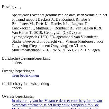
Beschrijving
Specificaties over het gebruik van de data staan vermeld in het
bijgaand rapport Deckers J., De Koninck R., Bos S.,
Broothaers M., Dirix K., Hambsch L., Lagrou, D.,
Lanckacker T., Matthijs, J., Rombaut B., Van Baelen K. &
Van Haren T., 2019. Geologisch (G3Dv3) en
hydrogeologisch (H3D) 3D-lagenmodel van Vlaanderen.
Studie uitgevoerd in opdracht van: Vlaams Planbureau voor
Omgeving (Departement Omgeving) en Vlaamse
Milieumaatschappij 2018/RMA/R/1569, 286p. + bijlagen
(Juridische) toegangsbeperking
anders
Overige beperkingen
geen beperkingen
(Juridische) gebruiksbeperking
anders
Overige beperkingen
In uitvoering van het Vlaamse decreet voor hergebruik van
overheidsinformatie, is het hergebruik geregeld d.m.v. de