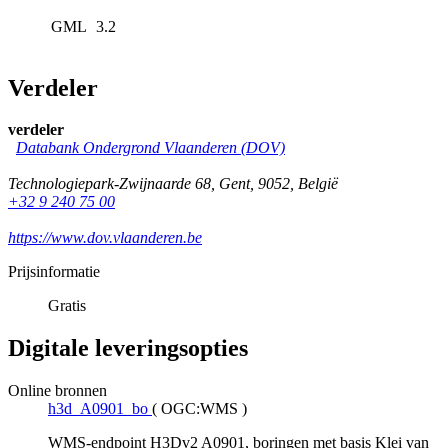
GML
3.2
Verdeler
verdeler
Databank Ondergrond Vlaanderen (DOV)
Technologiepark-Zwijnaarde 68
,
Gent
,
9052
,
België
+32 9 240 75 00
https://www.dov.vlaanderen.be
Prijsinformatie
Gratis
Digitale leveringsopties
Online bronnen
h3d_A0901_bo
(
OGC:WMS
)
WMS-endpoint H3Dv2 A0901, boringen met basis Klei van