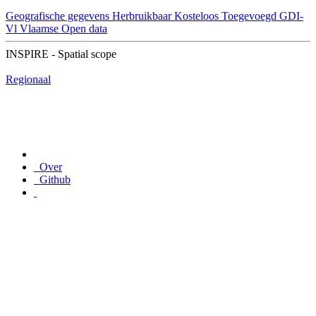
Geografische gegevens
Herbruikbaar
Kosteloos
Toegevoegd GDI-
Vl
Vlaamse Open data
INSPIRE - Spatial scope
Regionaal
Over
Github