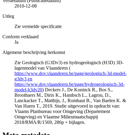
Versiedatum (Publicatiedatum)
2010-12-08
Uitleg
Zie vermelde specificatie
Conform verklaard
Ja
Algemene beschrijving herkomst
Zie Geologisch (G3Dv3) en hydrogeologisch (H3D) 3D-
lagenmodel van Vlaanderen (
https://www.dov.vlaanderen.be/page/geologisch-3d-model-
g3dv3 en
https://www.dov.vlaanderen.be/page/hydrogeologisch-3d-
model-h3dv20
) Deckers J., De Koninck R., Bos S.,
Broothaers M., Dirix K., Hambsch L., Lagrou, D.,
Lanckacker T., Matthijs, J., Rombaut B., Van Baelen K. &
Van Haren T., 2019. Studie uitgevoerd in opdracht van:
Vlaams Planbureau voor Omgeving (Departement
Omgeving) en Vlaamse Milieumaatschappij
2018/RMA/R/1569, 286p + bijlagen.
Meta-metadata