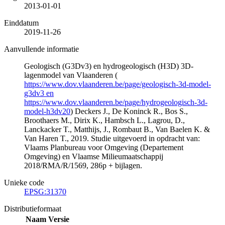
2013-01-01
Einddatum
2019-11-26
Aanvullende informatie
Geologisch (G3Dv3) en hydrogeologisch (H3D) 3D-
lagenmodel van Vlaanderen (
https://www.dov.vlaanderen.be/page/geologisch-3d-model-
g3dv3 en
https://www.dov.vlaanderen.be/page/hydrogeologisch-3d-
model-h3dv20
) Deckers J., De Koninck R., Bos S.,
Broothaers M., Dirix K., Hambsch L., Lagrou, D.,
Lanckacker T., Matthijs, J., Rombaut B., Van Baelen K. &
Van Haren T., 2019. Studie uitgevoerd in opdracht van:
Vlaams Planbureau voor Omgeving (Departement
Omgeving) en Vlaamse Milieumaatschappij
2018/RMA/R/1569, 286p + bijlagen.
Unieke code
EPSG:31370
Distributieformaat
Naam
Versie