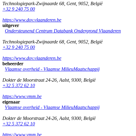
Technologiepark-Zwijnaarde 68
,
Gent
,
9052
,
België
+32 9 240 75 00
https://www.dov.vlaanderen.be
uitgever
Ondersteunend Centrum Databank Ondergrond Vlaanderen
Technologiepark-Zwijnaarde 68
,
Gent
,
9052
,
België
+32 9 240 75 00
https://www.dov.vlaanderen.be
beheerder
Vlaamse overheid - Vlaamse MilieuMaatschappij
Dokter de Moorstraat 24-26
,
Aalst
,
9300
,
België
+32 5 372 62 10
https://www.vmm.be
eigenaar
Vlaamse overheid - Vlaamse MilieuMaatschappij
Dokter de Moorstraat 24-26
,
Aalst
,
9300
,
België
+32 5 372 62 10
https://www.vmm.be