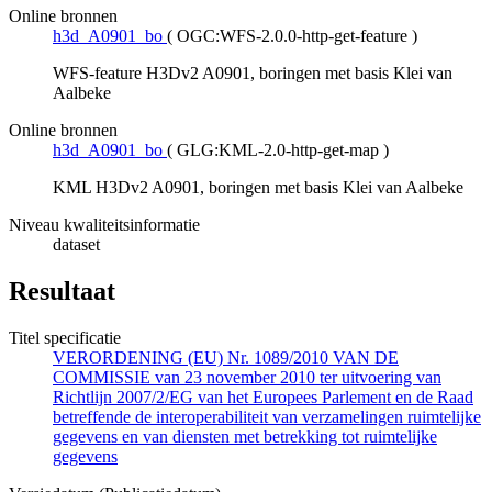
Online bronnen
h3d_A0901_bo
(
OGC:WFS-2.0.0-http-get-feature
)
WFS-feature H3Dv2 A0901, boringen met basis Klei van
Aalbeke
Online bronnen
h3d_A0901_bo
(
GLG:KML-2.0-http-get-map
)
KML H3Dv2 A0901, boringen met basis Klei van Aalbeke
Niveau kwaliteitsinformatie
dataset
Resultaat
Titel specificatie
VERORDENING (EU) Nr. 1089/2010 VAN DE
COMMISSIE van 23 november 2010 ter uitvoering van
Richtlijn 2007/2/EG van het Europees Parlement en de Raad
betreffende de interoperabiliteit van verzamelingen ruimtelijke
gegevens en van diensten met betrekking tot ruimtelijke
gegevens