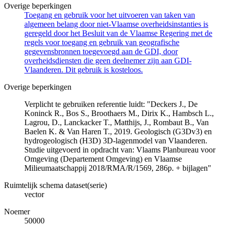
Overige beperkingen
Toegang en gebruik voor het uitvoeren van taken van
algemeen belang door niet-Vlaamse overheidsinstanties is
geregeld door het Besluit van de Vlaamse Regering met de
regels voor toegang en gebruik van geografische
gegevensbronnen toegevoegd aan de GDI, door
overheidsdiensten die geen deelnemer zijn aan GDI-
Vlaanderen. Dit gebruik is kosteloos.
Overige beperkingen
Verplicht te gebruiken referentie luidt: "Deckers J., De
Koninck R., Bos S., Broothaers M., Dirix K., Hambsch L.,
Lagrou, D., Lanckacker T., Matthijs, J., Rombaut B., Van
Baelen K. & Van Haren T., 2019. Geologisch (G3Dv3) en
hydrogeologisch (H3D) 3D-lagenmodel van Vlaanderen.
Studie uitgevoerd in opdracht van: Vlaams Planbureau voor
Omgeving (Departement Omgeving) en Vlaamse
Milieumaatschappij 2018/RMA/R/1569, 286p. + bijlagen"
Ruimtelijk schema dataset(serie)
vector
Noemer
50000