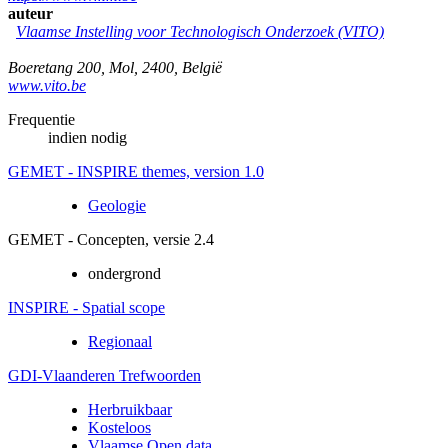
auteur
Vlaamse Instelling voor Technologisch Onderzoek (VITO)
Boeretang 200
,
Mol
,
2400
,
België
www.vito.be
Frequentie
indien nodig
GEMET - INSPIRE themes, version 1.0
Geologie
GEMET - Concepten, versie 2.4
ondergrond
INSPIRE - Spatial scope
Regionaal
GDI-Vlaanderen Trefwoorden
Herbruikbaar
Kosteloos
Vlaamse Open data