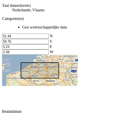
Taal dataset(serie)
Nederlands; Vlaams
Categorie(en)
Geo wetenschappelijke data
N
S
E
W
Begindatum