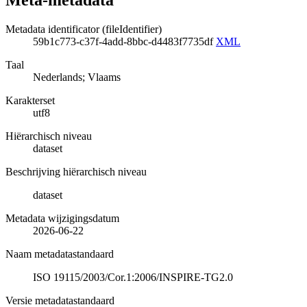
Metadata identificator (fileIdentifier)
59b1c773-c37f-4add-8bbc-d4483f7735df
XML
Taal
Nederlands; Vlaams
Karakterset
utf8
Hiërarchisch niveau
dataset
Beschrijving hiërarchisch niveau
dataset
Metadata wijzigingsdatum
2026-06-22
Naam metadatastandaard
ISO 19115/2003/Cor.1:2006/INSPIRE-TG2.0
Versie metadatastandaard