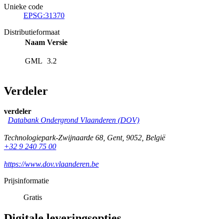
Unieke code
EPSG:31370
Distributieformaat
Naam
Versie
GML
3.2
Verdeler
verdeler
Databank Ondergrond Vlaanderen (DOV)
Technologiepark-Zwijnaarde 68
,
Gent
,
9052
,
België
+32 9 240 75 00
https://www.dov.vlaanderen.be
Prijsinformatie
Gratis
Digitale leveringsopties