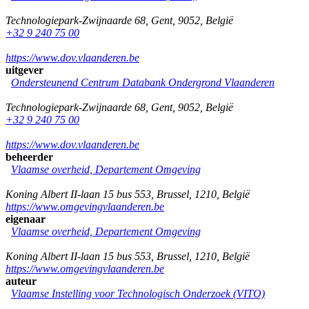
Technologiepark-Zwijnaarde 68
,
Gent
,
9052
,
België
+32 9 240 75 00
https://www.dov.vlaanderen.be
uitgever
Ondersteunend Centrum Databank Ondergrond Vlaanderen
Technologiepark-Zwijnaarde 68
,
Gent
,
9052
,
België
+32 9 240 75 00
https://www.dov.vlaanderen.be
beheerder
Vlaamse overheid, Departement Omgeving
Koning Albert II-laan 15 bus 553
,
Brussel
,
1210
,
België
https://www.omgevingvlaanderen.be
eigenaar
Vlaamse overheid, Departement Omgeving
Koning Albert II-laan 15 bus 553
,
Brussel
,
1210
,
België
https://www.omgevingvlaanderen.be
auteur
Vlaamse Instelling voor Technologisch Onderzoek (VITO)