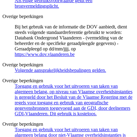
Als enige gebruiksvoorwaarde geldt een
bronvermeldingsplicht.
Overige beperkingen
Bij het gebruik van de informatie die DOV aanbiedt, dient
steeds volgende standaardreferentie gebruikt te worden:
Databank Ondergrond Vlaanderen - (vermelding van de
beheerder en de specifieke geraadpleegde gegevens) -
Geraadpleegd op dd/mm/jjjj, op
https://www.dov.vlaanderen.be
Overige beperkingen
Volgende aansprakelijkheidsbepalingen gelden.
Overige beperkingen
Toegang en gebruik voor het uitvoeren van taken van
algemeen belang, op niveau van Vlaamse overheidsinstanties
is geregeld door het Besluit van de Vlaamse Regering met de
regels voor toegang en gebruik van geografische
gegevensbronnen toegevoegd aan de GDI, door deelnemers
GDI-Vlaanderen. Dit gebruik is kosteloos.
Overige beperkingen
Toegang en gebruik voor het uitvoeren van taken van
algemeen belang door niet-Vlaamse overheidsinstanties is