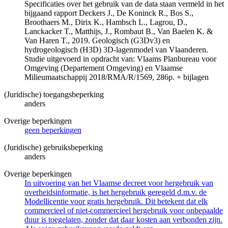
Specificaties over het gebruik van de data staan vermeld in het
bijgaand rapport Deckers J., De Koninck R., Bos S.,
Broothaers M., Dirix K., Hambsch L., Lagrou, D.,
Lanckacker T., Matthijs, J., Rombaut B., Van Baelen K. &
Van Haren T., 2019. Geologisch (G3Dv3) en
hydrogeologisch (H3D) 3D-lagenmodel van Vlaanderen.
Studie uitgevoerd in opdracht van: Vlaams Planbureau voor
Omgeving (Departement Omgeving) en Vlaamse
Milieumaatschappij 2018/RMA/R/1569, 286p. + bijlagen
(Juridische) toegangsbeperking
anders
Overige beperkingen
geen beperkingen
(Juridische) gebruiksbeperking
anders
Overige beperkingen
In uitvoering van het Vlaamse decreet voor hergebruik van
overheidsinformatie, is het hergebruik geregeld d.m.v. de
Modellicentie voor gratis hergebruik. Dit betekent dat elk
commercieel of niet-commercieel hergebruik voor onbepaalde
duur is toegelaten, zonder dat daar kosten aan verbonden zijn.