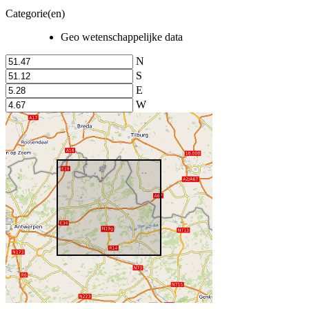
Categorie(en)
Geo wetenschappelijke data
N
S
E
W