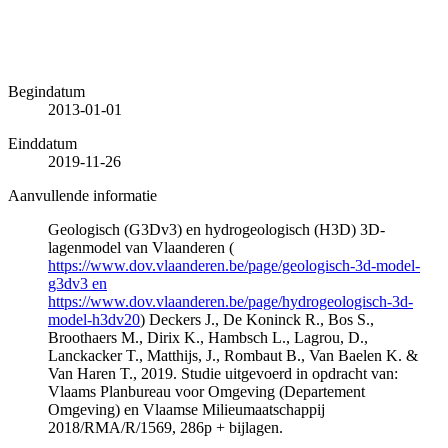
Begindatum
2013-01-01
Einddatum
2019-11-26
Aanvullende informatie
Geologisch (G3Dv3) en hydrogeologisch (H3D) 3D-
lagenmodel van Vlaanderen (
https://www.dov.vlaanderen.be/page/geologisch-3d-model-
g3dv3 en
https://www.dov.vlaanderen.be/page/hydrogeologisch-3d-
model-h3dv20
) Deckers J., De Koninck R., Bos S.,
Broothaers M., Dirix K., Hambsch L., Lagrou, D.,
Lanckacker T., Matthijs, J., Rombaut B., Van Baelen K. &
Van Haren T., 2019. Studie uitgevoerd in opdracht van:
Vlaams Planbureau voor Omgeving (Departement
Omgeving) en Vlaamse Milieumaatschappij
2018/RMA/R/1569, 286p + bijlagen.