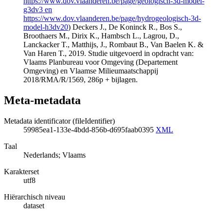
https://www.dov.vlaanderen.be/page/geologisch-3d-model-
g3dv3 en
https://www.dov.vlaanderen.be/page/hydrogeologisch-3d-
model-h3dv20
) Deckers J., De Koninck R., Bos S.,
Broothaers M., Dirix K., Hambsch L., Lagrou, D.,
Lanckacker T., Matthijs, J., Rombaut B., Van Baelen K. &
Van Haren T., 2019. Studie uitgevoerd in opdracht van:
Vlaams Planbureau voor Omgeving (Departement
Omgeving) en Vlaamse Milieumaatschappij
2018/RMA/R/1569, 286p + bijlagen.
Meta-metadata
Metadata identificator (fileIdentifier)
59985ea1-133e-4bdd-856b-d695faab0395
XML
Taal
Nederlands; Vlaams
Karakterset
utf8
Hiërarchisch niveau
dataset