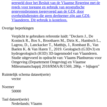
geregeld door het Besluit van de Vlaamse Regering met de
regels voor toegang en gebruik van geografische
gegevensbronnen toegevoegd aan de GDI, door
overheidsdiensten die geen deelnemer zijn aan GDI-
Vlaanderen. Dit gebruik is kosteloos.
Overige beperkingen
Verplicht te gebruiken referentie luidt: "Deckers J., De
Koninck R., Bos S., Broothaers M., Dirix K., Hambsch L.,
Lagrou, D., Lanckacker T., Matthijs, J., Rombaut B., Van
Baelen K. & Van Haren T., 2019. Geologisch (G3Dv3) en
hydrogeologisch (H3D) 3D-lagenmodel van Vlaanderen.
Studie uitgevoerd in opdracht van: Vlaams Planbureau voor
Omgeving (Departement Omgeving) en Vlaamse
Milieumaatschappij 2018/RMA/R/1569, 286p. + bijlagen"
Ruimtelijk schema dataset(serie)
vector
Noemer
50000
Taal dataset(serie)
Nederlands; Vlaams