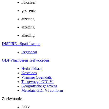
lithosfeer
gesteente
afzetting
afzetting
afzetting
INSPIRE - Spatial scope
Regionaal
GDI-Vlaanderen Trefwoorden
Herbruikbaar
Kosteloos
Vlaamse Open data
Toegevoegd GDI-Vl
Geografische gegevens
Metadata GDI-Vl-conform
Zoekwoorden
DOV