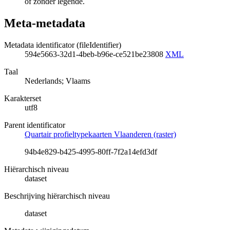
of zonder legende.
Meta-metadata
Metadata identificator (fileIdentifier)
594e5663-32d1-4beb-b96e-ce521be23808
XML
Taal
Nederlands; Vlaams
Karakterset
utf8
Parent identificator
Quartair profieltypekaarten Vlaanderen (raster)
94b4e829-b425-4995-80ff-7f2a14efd3df
Hiërarchisch niveau
dataset
Beschrijving hiërarchisch niveau
dataset