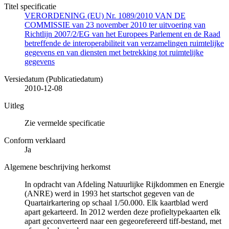
Titel specificatie
VERORDENING (EU) Nr. 1089/2010 VAN DE
COMMISSIE van 23 november 2010 ter uitvoering van
Richtlijn 2007/2/EG van het Europees Parlement en de Raad
betreffende de interoperabiliteit van verzamelingen ruimtelijke
gegevens en van diensten met betrekking tot ruimtelijke
gegevens
Versiedatum (Publicatiedatum)
2010-12-08
Uitleg
Zie vermelde specificatie
Conform verklaard
Ja
Algemene beschrijving herkomst
In opdracht van Afdeling Natuurlijke Rijkdommen en Energie
(ANRE) werd in 1993 het startschot gegeven van de
Quartairkartering op schaal 1/50.000. Elk kaartblad werd
apart gekarteerd. In 2012 werden deze profieltypekaarten elk
apart geconverteerd naar een gegeorefereerd tiff-bestand, met