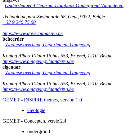
Ondersteunend Centrum Databank Ondergrond Vlaanderen
Technologiepark-Zwijnaarde 68
,
Gent
,
9052
,
België
+32 9 240 75 00
https://www.dov.vlaanderen.be
beheerder
Vlaamse overheid, Departement Omgeving
Koning Albert II-laan 15 bus 553
,
Brussel
,
1210
,
België
https://www.omgevingvlaanderen.be
eigenaar
Vlaamse overheid, Departement Omgeving
Koning Albert II-laan 15 bus 553
,
Brussel
,
1210
,
België
https://www.omgevingvlaanderen.be
GEMET - INSPIRE themes, version 1.0
Geologie
GEMET - Concepten, versie 2.4
ondergrond