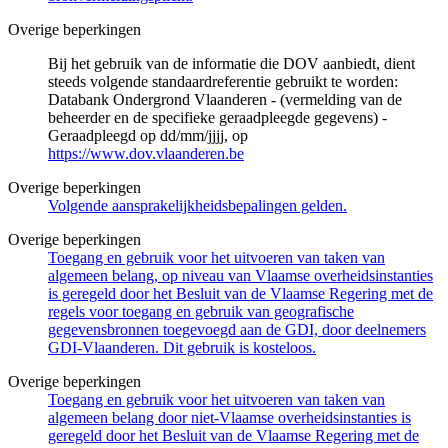
Overige beperkingen
Bij het gebruik van de informatie die DOV aanbiedt, dient
steeds volgende standaardreferentie gebruikt te worden:
Databank Ondergrond Vlaanderen - (vermelding van de
beheerder en de specifieke geraadpleegde gegevens) -
Geraadpleegd op dd/mm/jjjj, op
https://www.dov.vlaanderen.be
Overige beperkingen
Volgende aansprakelijkheidsbepalingen gelden.
Overige beperkingen
Toegang en gebruik voor het uitvoeren van taken van
algemeen belang, op niveau van Vlaamse overheidsinstanties
is geregeld door het Besluit van de Vlaamse Regering met de
regels voor toegang en gebruik van geografische
gegevensbronnen toegevoegd aan de GDI, door deelnemers
GDI-Vlaanderen. Dit gebruik is kosteloos.
Overige beperkingen
Toegang en gebruik voor het uitvoeren van taken van
algemeen belang door niet-Vlaamse overheidsinstanties is
geregeld door het Besluit van de Vlaamse Regering met de