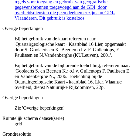
regels voor toegang en gebruik van geografische
gegevensbronnen toegevoegd aan de GDI, door
overheidsdiensten die geen deelnemer zijn aan GDI-
Vlaanderen. Dit gebruik is kosteloos.
Overige beperkingen
Bij het gebruik van de kaart refereren naar:
'Quartairgeologische kaart - Kaartblad 16 Lier, opgemaakt
door S. Goolaerts en K. Beerten o.l.v. F. Gullentops, E.
Paulissen en N.Vandenberghe (KULeuven), 2001'.
Bij het gebruik van de bijhorende toelichting, refereren naar:
'Goolaerts S. en Beerten K.; o.l.v. Gullentops F. Paulissen E.
en Vandenberghe N., 2006. Toelichting bij de
Quartairgeologische Kaart - kaartblad 16, Lier. Vlaamse
overheid, dienst Natuurlijke Rijkdommen, 22p.'
Overige beperkingen
Zie 'Overige beperkingen'
Ruimtelijk schema dataset(serie)
grid
Grondresolutie