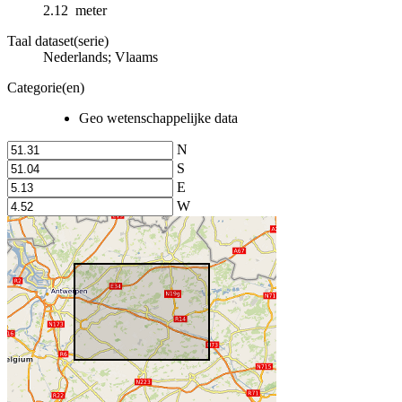
2.12 meter
Taal dataset(serie)
Nederlands; Vlaams
Categorie(en)
Geo wetenschappelijke data
N
S
E
W