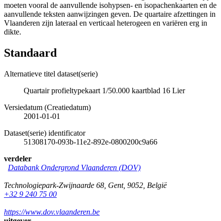
moeten vooral de aanvullende isohypsen- en isopachenkaarten en de
aanvullende teksten aanwijzingen geven. De quartaire afzettingen in
Vlaanderen zijn lateraal en verticaal heterogeen en variëren erg in
dikte.
Standaard
Alternatieve titel dataset(serie)
Quartair profieltypekaart 1/50.000 kaartblad 16 Lier
Versiedatum (Creatiedatum)
2001-01-01
Dataset(serie) identificator
51308170-093b-11e2-892e-0800200c9a66
verdeler
Databank Ondergrond Vlaanderen (DOV)
Technologiepark-Zwijnaarde 68
,
Gent
,
9052
,
België
+32 9 240 75 00
https://www.dov.vlaanderen.be
uitgever