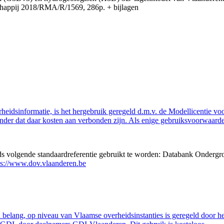
appij 2018/RMA/R/1569, 286p. + bijlagen
eidsinformatie, is het hergebruik geregeld d.m.v. de Modellicentie voor
nder dat daar kosten aan verbonden zijn. Als enige gebruiksvoorwaarde
eds volgende standaardreferentie gebruikt te worden: Databank Ondergr
ps://www.dov.vlaanderen.be
belang, op niveau van Vlaamse overheidsinstanties is geregeld door h