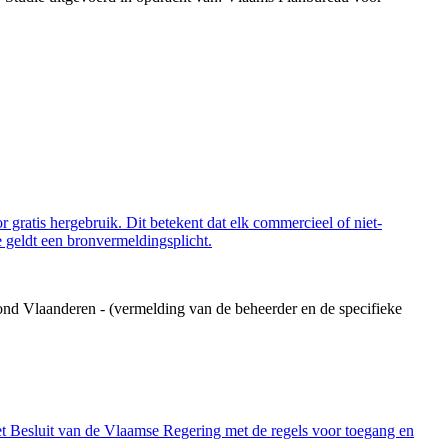
 gratis hergebruik. Dit betekent dat elk commercieel of niet-
 geldt een bronvermeldingsplicht.
ond Vlaanderen - (vermelding van de beheerder en de specifieke
et Besluit van de Vlaamse Regering met de regels voor toegang en