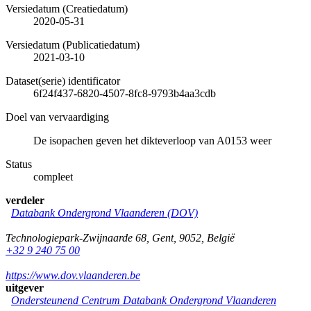
Versiedatum (Creatiedatum)
2020-05-31
Versiedatum (Publicatiedatum)
2021-03-10
Dataset(serie) identificator
6f24f437-6820-4507-8fc8-9793b4aa3cdb
Doel van vervaardiging
De isopachen geven het dikteverloop van A0153 weer
Status
compleet
verdeler
Databank Ondergrond Vlaanderen (DOV)
Technologiepark-Zwijnaarde 68
,
Gent
,
9052
,
België
+32 9 240 75 00
https://www.dov.vlaanderen.be
uitgever
Ondersteunend Centrum Databank Ondergrond Vlaanderen