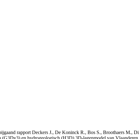
t bijgaand rapport Deckers J., De Koninck R., Bos S., Broothaers M., Di
 (G3Dv3) en hydrogeologisch (H3D) 3D-lagenmodel van Vlaanderen. S