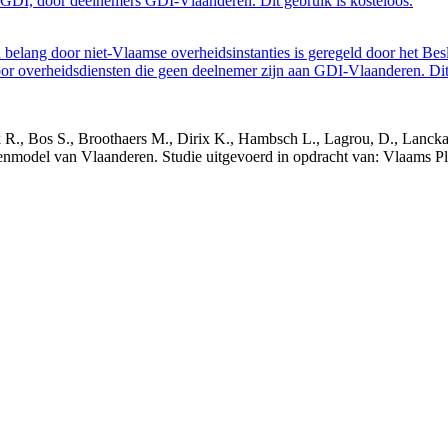
GDI, door deelnemers GDI-Vlaanderen. Dit gebruik is kosteloos.
belang door niet-Vlaamse overheidsinstanties is geregeld door het Bes
 overheidsdiensten die geen deelnemer zijn aan GDI-Vlaanderen. Dit 
nck R., Bos S., Broothaers M., Dirix K., Hambsch L., Lagrou, D., Lanck
nmodel van Vlaanderen. Studie uitgevoerd in opdracht van: Vlaams