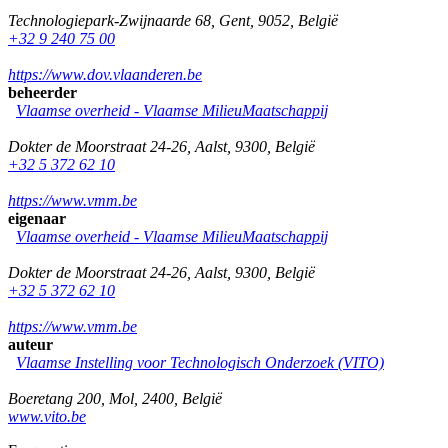
Technologiepark-Zwijnaarde 68
,
Gent
,
9052
,
België
+32 9 240 75 00
https://www.dov.vlaanderen.be
beheerder
Vlaamse overheid - Vlaamse MilieuMaatschappij
Dokter de Moorstraat 24-26
,
Aalst
,
9300
,
België
+32 5 372 62 10
https://www.vmm.be
eigenaar
Vlaamse overheid - Vlaamse MilieuMaatschappij
Dokter de Moorstraat 24-26
,
Aalst
,
9300
,
België
+32 5 372 62 10
https://www.vmm.be
auteur
Vlaamse Instelling voor Technologisch Onderzoek (VITO)
Boeretang 200
,
Mol
,
2400
,
België
www.vito.be