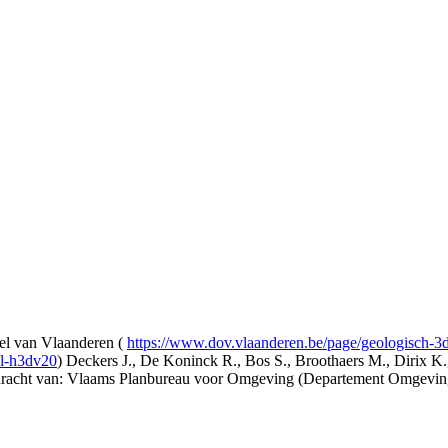
l van Vlaanderen (
https://www.dov.vlaanderen.be/page/geologisch-
el-h3dv20
) Deckers J., De Koninck R., Bos S., Broothaers M., Dirix K.
opdracht van: Vlaams Planbureau voor Omgeving (Departement Omgev