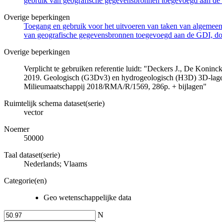
gebruik van geografische gegevensbronnen toegevoegd aan de 
Overige beperkingen
Toegang en gebruik voor het uitvoeren van taken van algemeen 
van geografische gegevensbronnen toegevoegd aan de GDI, door
Overige beperkingen
Verplicht te gebruiken referentie luidt: "Deckers J., De Koni
2019. Geologisch (G3Dv3) en hydrogeologisch (H3D) 3D-lage
Milieumaatschappij 2018/RMA/R/1569, 286p. + bijlagen"
Ruimtelijk schema dataset(serie)
vector
Noemer
50000
Taal dataset(serie)
Nederlands; Vlaams
Categorie(en)
Geo wetenschappelijke data
N