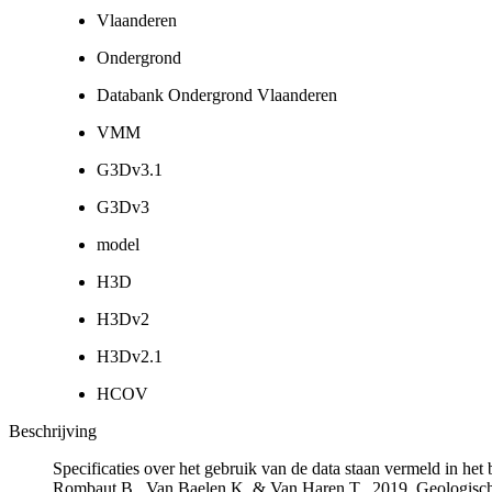
Vlaanderen
Ondergrond
Databank Ondergrond Vlaanderen
VMM
G3Dv3.1
G3Dv3
model
H3D
H3Dv2
H3Dv2.1
HCOV
Beschrijving
Specificaties over het gebruik van de data staan vermeld in he
Rombaut B., Van Baelen K. & Van Haren T., 2019. Geologisch