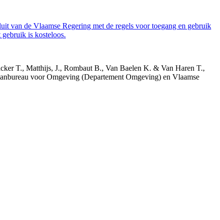
luit van de Vlaamse Regering met de regels voor toegang en gebruik
gebruik is kosteloos.
acker T., Matthijs, J., Rombaut B., Van Baelen K. & Van Haren T.,
 Planbureau voor Omgeving (Departement Omgeving) en Vlaamse