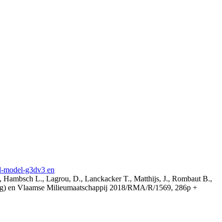
3d-model-g3dv3 en
, Hambsch L., Lagrou, D., Lanckacker T., Matthijs, J., Rombaut B.,
ing) en Vlaamse Milieumaatschappij 2018/RMA/R/1569, 286p +