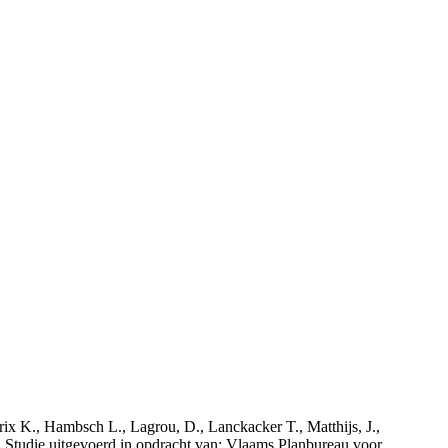
rix K., Hambsch L., Lagrou, D., Lanckacker T., Matthijs, J.,
tudie uitgevoerd in opdracht van: Vlaams Planbureau voor