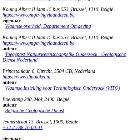
Koning Albert II-laan 15 bus 553
,
Brussel
,
1210
,
België
https://www.omgevingvlaanderen.be
eigenaar
Vlaamse overheid, Departement Omgeving
Koning Albert II-laan 15 bus 553
,
Brussel
,
1210
,
België
https://www.omgevingvlaanderen.be
auteur
Toegepast-Natuurwetenschappelijk Onderzoek - Geologische
Dienst Nederland
Princetonlaan 6
,
Utrecht
,
3584 CB
,
Nederland
https://www.dinoloket.nl
auteur
Vlaamse Instelling voor Technologisch Onderzoek (VITO)
Boeretang 200
,
Mol
,
2400
,
België
auteur
Belgische Geologische Dienst
Jennerstraat 13
,
Brussel
,
1000
,
België
+32 2 788 76 00-01
eigenaar