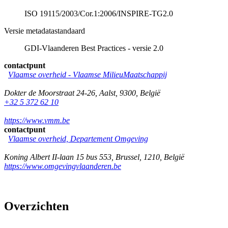
ISO 19115/2003/Cor.1:2006/INSPIRE-TG2.0
Versie metadatastandaard
GDI-Vlaanderen Best Practices - versie 2.0
contactpunt
Vlaamse overheid - Vlaamse MilieuMaatschappij
Dokter de Moorstraat 24-26
,
Aalst
,
9300
,
België
+32 5 372 62 10
https://www.vmm.be
contactpunt
Vlaamse overheid, Departement Omgeving
Koning Albert II-laan 15 bus 553
,
Brussel
,
1210
,
België
https://www.omgevingvlaanderen.be
Overzichten