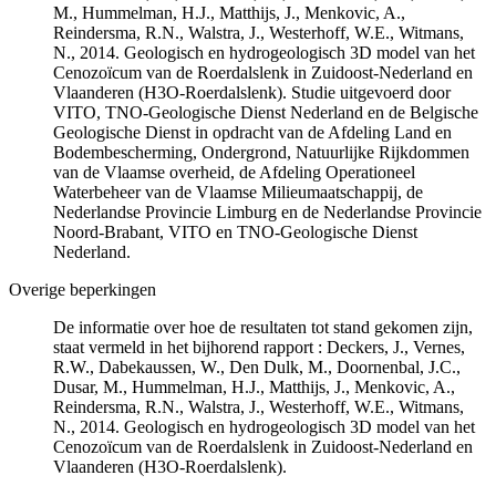
M., Hummelman, H.J., Matthijs, J., Menkovic, A.,
Reindersma, R.N., Walstra, J., Westerhoff, W.E., Witmans,
N., 2014. Geologisch en hydrogeologisch 3D model van het
Cenozoïcum van de Roerdalslenk in Zuidoost-Nederland en
Vlaanderen (H3O-Roerdalslenk). Studie uitgevoerd door
VITO, TNO-Geologische Dienst Nederland en de Belgische
Geologische Dienst in opdracht van de Afdeling Land en
Bodembescherming, Ondergrond, Natuurlijke Rijkdommen
van de Vlaamse overheid, de Afdeling Operationeel
Waterbeheer van de Vlaamse Milieumaatschappij, de
Nederlandse Provincie Limburg en de Nederlandse Provincie
Noord-Brabant, VITO en TNO-Geologische Dienst
Nederland.
Overige beperkingen
De informatie over hoe de resultaten tot stand gekomen zijn,
staat vermeld in het bijhorend rapport : Deckers, J., Vernes,
R.W., Dabekaussen, W., Den Dulk, M., Doornenbal, J.C.,
Dusar, M., Hummelman, H.J., Matthijs, J., Menkovic, A.,
Reindersma, R.N., Walstra, J., Westerhoff, W.E., Witmans,
N., 2014. Geologisch en hydrogeologisch 3D model van het
Cenozoïcum van de Roerdalslenk in Zuidoost-Nederland en
Vlaanderen (H3O-Roerdalslenk).