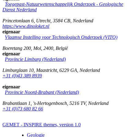
Toegepast-Natuurwetenschappelijk Onderzoek - Geologische
Dienst Nederland
Princetonlaan 6
,
Utrecht
,
3584 CB
,
Nederland
https://www.dinoloket.nl
eigenaar
Vlaamse Instelling voor Technologisch Onderzoek (VITO)
Boeretang 200
,
Mol
,
2400
,
België
eigenaar
Provincie Limburg (Nederland)
Limburglaan 10
,
Maastricht
,
6229 GA
,
Nederland
+31 (0)43 389 8939
eigenaar
Provincie Noord-Brabant (Nederland)
Brabantlaan 1
,
's-Hertogenbosch
,
5216 TV
,
Nederland
+31 (0)73 680 82 66
GEMET - INSPIRE themes, version 1.0
Geologie