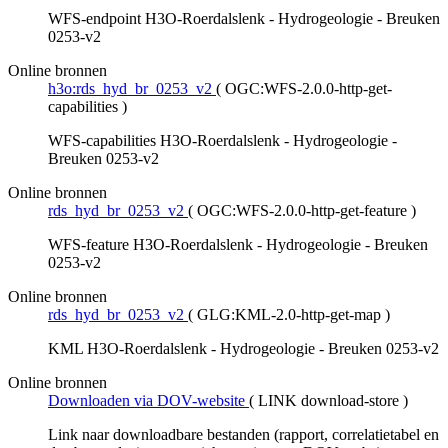
WFS-endpoint H3O-Roerdalslenk - Hydrogeologie - Breuken
0253-v2
Online bronnen
h3o:rds_hyd_br_0253_v2
(
OGC:WFS-2.0.0-http-get-
capabilities
)
WFS-capabilities H3O-Roerdalslenk - Hydrogeologie -
Breuken 0253-v2
Online bronnen
rds_hyd_br_0253_v2
(
OGC:WFS-2.0.0-http-get-feature
)
WFS-feature H3O-Roerdalslenk - Hydrogeologie - Breuken
0253-v2
Online bronnen
rds_hyd_br_0253_v2
(
GLG:KML-2.0-http-get-map
)
KML H3O-Roerdalslenk - Hydrogeologie - Breuken 0253-v2
Online bronnen
Downloaden via DOV-website
(
LINK download-store
)
Link naar downloadbare bestanden (rapport, correlatietabel en