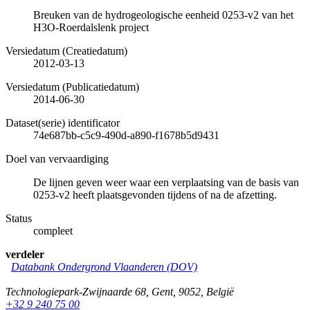
Breuken van de hydrogeologische eenheid 0253-v2 van het
H3O-Roerdalslenk project
Versiedatum (Creatiedatum)
2012-03-13
Versiedatum (Publicatiedatum)
2014-06-30
Dataset(serie) identificator
74e687bb-c5c9-490d-a890-f1678b5d9431
Doel van vervaardiging
De lijnen geven weer waar een verplaatsing van de basis van
0253-v2 heeft plaatsgevonden tijdens of na de afzetting.
Status
compleet
verdeler
Databank Ondergrond Vlaanderen (DOV)
Technologiepark-Zwijnaarde 68
,
Gent
,
9052
,
België
+32 9 240 75 00