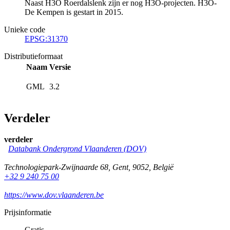
Naast H3O Roerdalslenk zijn er nog H3O-projecten. H3O-
De Kempen is gestart in 2015.
Unieke code
EPSG:31370
Distributieformaat
Naam
Versie
GML
3.2
Verdeler
verdeler
Databank Ondergrond Vlaanderen (DOV)
Technologiepark-Zwijnaarde 68
,
Gent
,
9052
,
België
+32 9 240 75 00
https://www.dov.vlaanderen.be
Prijsinformatie
Gratis