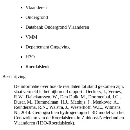
Vlaanderen
Ondergrond
Databank Ondergrond Vlaanderen
VMM
Departement Omgeving
H3O
Roerdalslenk
Beschrijving
De informatie over hoe de resultaten tot stand gekomen zijn,
staat vermeld in het bijhorend rapport : Deckers, J., Vernes,
R.W., Dabekaussen, W., Den Dulk, M., Doornenbal, J.C.,
Dusar, M., Hummelman, H.J., Matthijs, J., Menkovic, A.,
Reindersma, R.N., Walstra, J., Westerhoff, W.E., Witmans,
N., 2014. Geologisch en hydrogeologisch 3D model van het
Cenozoïcum van de Roerdalslenk in Zuidoost-Nederland en
Vlaanderen (H3O-Roerdalslenk).