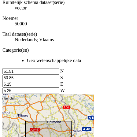
Ruimtelijk schema dataset(serie)
vector
Noemer
50000
Taal dataset(serie)
Nederlands; Vlaams
Categorie(en)
Geo wetenschappelijke data
N
S
E
W