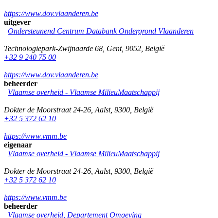
https://www.dov.vlaanderen.be
uitgever
Ondersteunend Centrum Databank Ondergrond Vlaanderen
Technologiepark-Zwijnaarde 68
,
Gent
,
9052
,
België
+32 9 240 75 00
https://www.dov.vlaanderen.be
beheerder
Vlaamse overheid - Vlaamse MilieuMaatschappij
Dokter de Moorstraat 24-26
,
Aalst
,
9300
,
België
+32 5 372 62 10
https://www.vmm.be
eigenaar
Vlaamse overheid - Vlaamse MilieuMaatschappij
Dokter de Moorstraat 24-26
,
Aalst
,
9300
,
België
+32 5 372 62 10
https://www.vmm.be
beheerder
Vlaamse overheid, Departement Omgeving