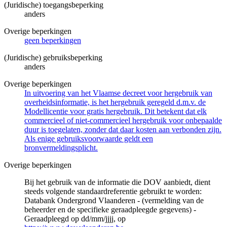
(Juridische) toegangsbeperking
anders
Overige beperkingen
geen beperkingen
(Juridische) gebruiksbeperking
anders
Overige beperkingen
In uitvoering van het Vlaamse decreet voor hergebruik van
overheidsinformatie, is het hergebruik geregeld d.m.v. de
Modellicentie voor gratis hergebruik. Dit betekent dat elk
commercieel of niet-commercieel hergebruik voor onbepaalde
duur is toegelaten, zonder dat daar kosten aan verbonden zijn.
Als enige gebruiksvoorwaarde geldt een
bronvermeldingsplicht.
Overige beperkingen
Bij het gebruik van de informatie die DOV aanbiedt, dient
steeds volgende standaardreferentie gebruikt te worden:
Databank Ondergrond Vlaanderen - (vermelding van de
beheerder en de specifieke geraadpleegde gegevens) -
Geraadpleegd op dd/mm/jjjj, op