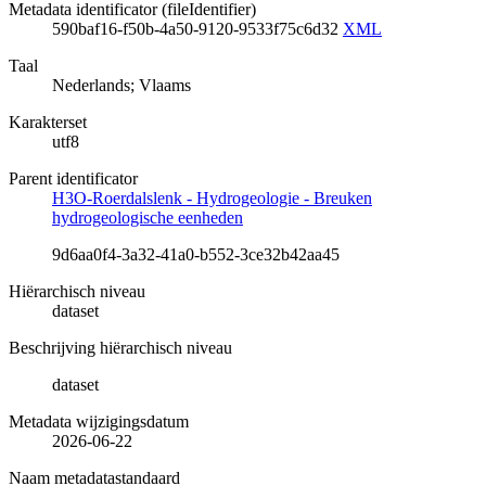
Metadata identificator (fileIdentifier)
590baf16-f50b-4a50-9120-9533f75c6d32
XML
Taal
Nederlands; Vlaams
Karakterset
utf8
Parent identificator
H3O-Roerdalslenk - Hydrogeologie - Breuken
hydrogeologische eenheden
9d6aa0f4-3a32-41a0-b552-3ce32b42aa45
Hiërarchisch niveau
dataset
Beschrijving hiërarchisch niveau
dataset
Metadata wijzigingsdatum
2026-06-22
Naam metadatastandaard