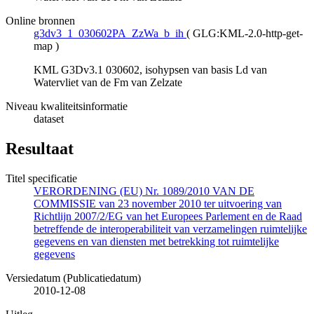
Online bronnen
g3dv3_1_030602PA_ZzWa_b_ih
(
GLG:KML-2.0-http-get-
map
)
KML G3Dv3.1 030602, isohypsen van basis Ld van
Watervliet van de Fm van Zelzate
Niveau kwaliteitsinformatie
dataset
Resultaat
Titel specificatie
VERORDENING (EU) Nr. 1089/2010 VAN DE
COMMISSIE van 23 november 2010 ter uitvoering van
Richtlijn 2007/2/EG van het Europees Parlement en de Raad
betreffende de interoperabiliteit van verzamelingen ruimtelijke
gegevens en van diensten met betrekking tot ruimtelijke
gegevens
Versiedatum (Publicatiedatum)
2010-12-08