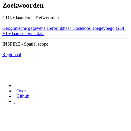
Zoekwoorden
GDI-Vlaanderen Trefwoorden
Geografische gegevens
Herbruikbaar
Kosteloos
Toegevoegd GDI-
Vl
Vlaamse Open data
INSPIRE - Spatial scope
Regionaal
Over
Github