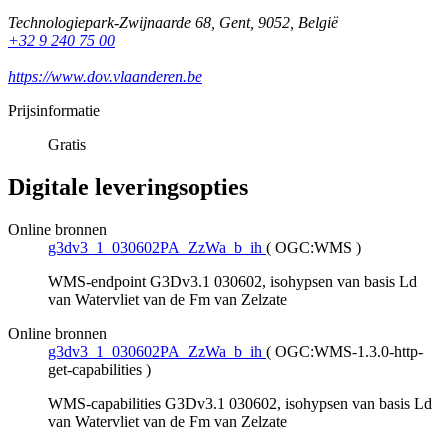
Technologiepark-Zwijnaarde 68
,
Gent
,
9052
,
België
+32 9 240 75 00
https://www.dov.vlaanderen.be
Prijsinformatie
Gratis
Digitale leveringsopties
Online bronnen
g3dv3_1_030602PA_ZzWa_b_ih
(
OGC:WMS
)
WMS-endpoint G3Dv3.1 030602, isohypsen van basis Ld
van Watervliet van de Fm van Zelzate
Online bronnen
g3dv3_1_030602PA_ZzWa_b_ih
(
OGC:WMS-1.3.0-http-
get-capabilities
)
WMS-capabilities G3Dv3.1 030602, isohypsen van basis Ld
van Watervliet van de Fm van Zelzate