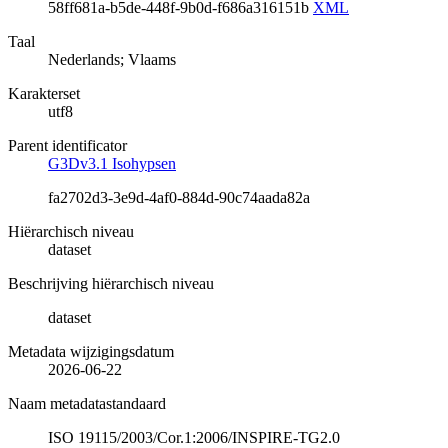
58ff681a-b5de-448f-9b0d-f686a316151b
XML
Taal
Nederlands; Vlaams
Karakterset
utf8
Parent identificator
G3Dv3.1 Isohypsen
fa2702d3-3e9d-4af0-884d-90c74aada82a
Hiërarchisch niveau
dataset
Beschrijving hiërarchisch niveau
dataset
Metadata wijzigingsdatum
2026-06-22
Naam metadatastandaard
ISO 19115/2003/Cor.1:2006/INSPIRE-TG2.0