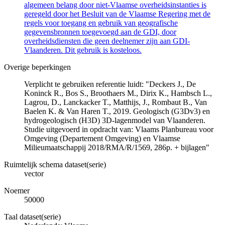
algemeen belang door niet-Vlaamse overheidsinstanties is
geregeld door het Besluit van de Vlaamse Regering met de
regels voor toegang en gebruik van geografische
gegevensbronnen toegevoegd aan de GDI, door
overheidsdiensten die geen deelnemer zijn aan GDI-
Vlaanderen. Dit gebruik is kosteloos.
Overige beperkingen
Verplicht te gebruiken referentie luidt: "Deckers J., De
Koninck R., Bos S., Broothaers M., Dirix K., Hambsch L.,
Lagrou, D., Lanckacker T., Matthijs, J., Rombaut B., Van
Baelen K. & Van Haren T., 2019. Geologisch (G3Dv3) en
hydrogeologisch (H3D) 3D-lagenmodel van Vlaanderen.
Studie uitgevoerd in opdracht van: Vlaams Planbureau voor
Omgeving (Departement Omgeving) en Vlaamse
Milieumaatschappij 2018/RMA/R/1569, 286p. + bijlagen"
Ruimtelijk schema dataset(serie)
vector
Noemer
50000
Taal dataset(serie)