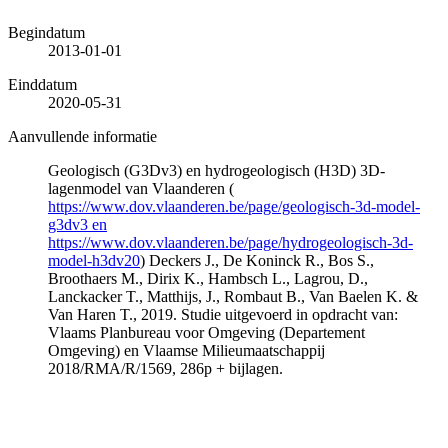
Begindatum
2013-01-01
Einddatum
2020-05-31
Aanvullende informatie
Geologisch (G3Dv3) en hydrogeologisch (H3D) 3D-
lagenmodel van Vlaanderen (
https://www.dov.vlaanderen.be/page/geologisch-3d-model-
g3dv3 en
https://www.dov.vlaanderen.be/page/hydrogeologisch-3d-
model-h3dv20
) Deckers J., De Koninck R., Bos S.,
Broothaers M., Dirix K., Hambsch L., Lagrou, D.,
Lanckacker T., Matthijs, J., Rombaut B., Van Baelen K. &
Van Haren T., 2019. Studie uitgevoerd in opdracht van:
Vlaams Planbureau voor Omgeving (Departement
Omgeving) en Vlaamse Milieumaatschappij
2018/RMA/R/1569, 286p + bijlagen.