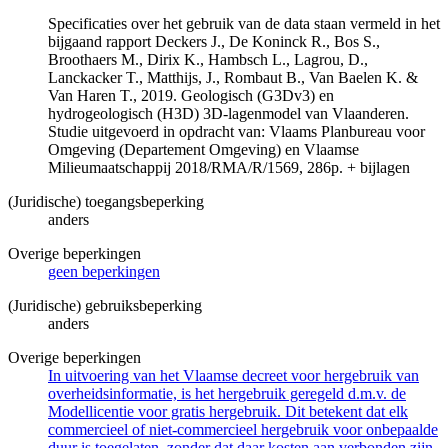
Specificaties over het gebruik van de data staan vermeld in het
bijgaand rapport Deckers J., De Koninck R., Bos S.,
Broothaers M., Dirix K., Hambsch L., Lagrou, D.,
Lanckacker T., Matthijs, J., Rombaut B., Van Baelen K. &
Van Haren T., 2019. Geologisch (G3Dv3) en
hydrogeologisch (H3D) 3D-lagenmodel van Vlaanderen.
Studie uitgevoerd in opdracht van: Vlaams Planbureau voor
Omgeving (Departement Omgeving) en Vlaamse
Milieumaatschappij 2018/RMA/R/1569, 286p. + bijlagen
(Juridische) toegangsbeperking
anders
Overige beperkingen
geen beperkingen
(Juridische) gebruiksbeperking
anders
Overige beperkingen
In uitvoering van het Vlaamse decreet voor hergebruik van
overheidsinformatie, is het hergebruik geregeld d.m.v. de
Modellicentie voor gratis hergebruik. Dit betekent dat elk
commercieel of niet-commercieel hergebruik voor onbepaalde
duur is toegelaten, zonder dat daar kosten aan verbonden zijn.