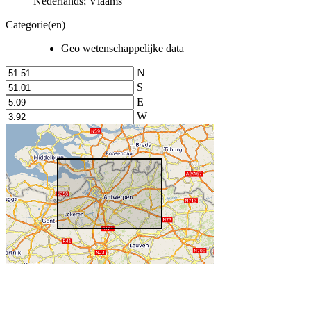
Nederlands; Vlaams
Categorie(en)
Geo wetenschappelijke data
N
S
E
W