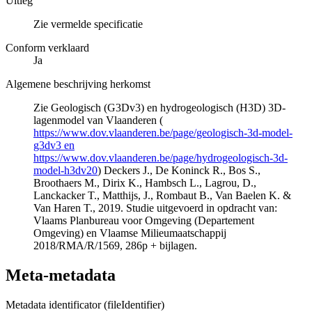
Uitleg
Zie vermelde specificatie
Conform verklaard
Ja
Algemene beschrijving herkomst
Zie Geologisch (G3Dv3) en hydrogeologisch (H3D) 3D-
lagenmodel van Vlaanderen (
https://www.dov.vlaanderen.be/page/geologisch-3d-model-
g3dv3 en
https://www.dov.vlaanderen.be/page/hydrogeologisch-3d-
model-h3dv20
) Deckers J., De Koninck R., Bos S.,
Broothaers M., Dirix K., Hambsch L., Lagrou, D.,
Lanckacker T., Matthijs, J., Rombaut B., Van Baelen K. &
Van Haren T., 2019. Studie uitgevoerd in opdracht van:
Vlaams Planbureau voor Omgeving (Departement
Omgeving) en Vlaamse Milieumaatschappij
2018/RMA/R/1569, 286p + bijlagen.
Meta-metadata
Metadata identificator (fileIdentifier)