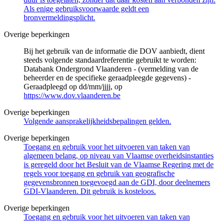
Als enige gebruiksvoorwaarde geldt een
bronvermeldingsplicht.
Overige beperkingen
Bij het gebruik van de informatie die DOV aanbiedt, dient
steeds volgende standaardreferentie gebruikt te worden:
Databank Ondergrond Vlaanderen - (vermelding van de
beheerder en de specifieke geraadpleegde gegevens) -
Geraadpleegd op dd/mm/jjjj, op
https://www.dov.vlaanderen.be
Overige beperkingen
Volgende aansprakelijkheidsbepalingen gelden.
Overige beperkingen
Toegang en gebruik voor het uitvoeren van taken van
algemeen belang, op niveau van Vlaamse overheidsinstanties
is geregeld door het Besluit van de Vlaamse Regering met de
regels voor toegang en gebruik van geografische
gegevensbronnen toegevoegd aan de GDI, door deelnemers
GDI-Vlaanderen. Dit gebruik is kosteloos.
Overige beperkingen
Toegang en gebruik voor het uitvoeren van taken van