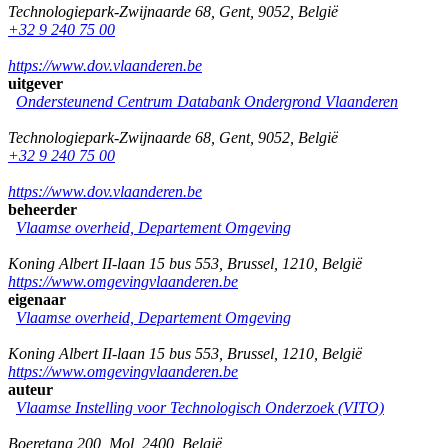
Technologiepark-Zwijnaarde 68
,
Gent
,
9052
,
België
+32 9 240 75 00
https://www.dov.vlaanderen.be
uitgever
Ondersteunend Centrum Databank Ondergrond Vlaanderen
Technologiepark-Zwijnaarde 68
,
Gent
,
9052
,
België
+32 9 240 75 00
https://www.dov.vlaanderen.be
beheerder
Vlaamse overheid, Departement Omgeving
Koning Albert II-laan 15 bus 553
,
Brussel
,
1210
,
België
https://www.omgevingvlaanderen.be
eigenaar
Vlaamse overheid, Departement Omgeving
Koning Albert II-laan 15 bus 553
,
Brussel
,
1210
,
België
https://www.omgevingvlaanderen.be
auteur
Vlaamse Instelling voor Technologisch Onderzoek (VITO)
Boeretang 200
,
Mol
,
2400
,
België