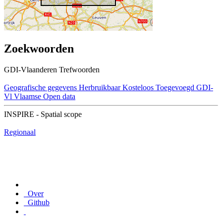
Zoekwoorden
GDI-Vlaanderen Trefwoorden
Geografische gegevens
Herbruikbaar
Kosteloos
Toegevoegd GDI-
Vl
Vlaamse Open data
INSPIRE - Spatial scope
Regionaal
Over
Github