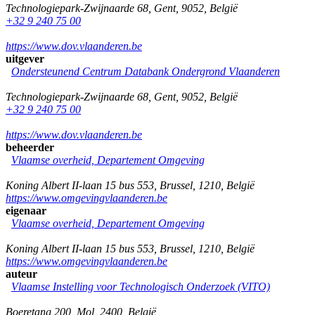
Technologiepark-Zwijnaarde 68
,
Gent
,
9052
,
België
+32 9 240 75 00
https://www.dov.vlaanderen.be
uitgever
Ondersteunend Centrum Databank Ondergrond Vlaanderen
Technologiepark-Zwijnaarde 68
,
Gent
,
9052
,
België
+32 9 240 75 00
https://www.dov.vlaanderen.be
beheerder
Vlaamse overheid, Departement Omgeving
Koning Albert II-laan 15 bus 553
,
Brussel
,
1210
,
België
https://www.omgevingvlaanderen.be
eigenaar
Vlaamse overheid, Departement Omgeving
Koning Albert II-laan 15 bus 553
,
Brussel
,
1210
,
België
https://www.omgevingvlaanderen.be
auteur
Vlaamse Instelling voor Technologisch Onderzoek (VITO)
Boeretang 200
,
Mol
,
2400
,
België