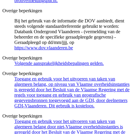
bronvermeldingsplicht.
Overige beperkingen
Bij het gebruik van de informatie die DOV aanbiedt, dient
steeds volgende standaardreferentie gebruikt te worden:
Databank Ondergrond Vlaanderen - (vermelding van de
beheerder en de specifieke geraadpleegde gegevens) -
Geraadpleegd op dd/mm/jjjj, op
https://www.dov.vlaanderen.be
Overige beperkingen
Volgende aansprakelijkheidsbepalingen gelden.
Overige beperkingen
Toegang en gebruik voor het uitvoeren van taken van
algemeen belang, op niveau van Vlaamse overheidsinstanties
is geregeld door het Besluit van de Vlaamse Regering met de
regels voor toegang en gebruik van geografische
gegevensbronnen toegevoegd aan de GDI, door deelnemers
GDI-Vlaanderen. Dit gebruik is kosteloos.
Overige beperkingen
Toegang en gebruik voor het uitvoeren van taken van
algemeen belang door niet-Vlaamse overheidsinstanties is
geregeld door het Besluit van de Vlaamse Regering met de