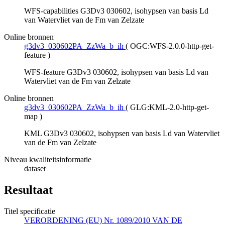
WFS-capabilities G3Dv3 030602, isohypsen van basis Ld
van Watervliet van de Fm van Zelzate
Online bronnen
g3dv3_030602PA_ZzWa_b_ih
(
OGC:WFS-2.0.0-http-get-
feature
)
WFS-feature G3Dv3 030602, isohypsen van basis Ld van
Watervliet van de Fm van Zelzate
Online bronnen
g3dv3_030602PA_ZzWa_b_ih
(
GLG:KML-2.0-http-get-
map
)
KML G3Dv3 030602, isohypsen van basis Ld van Watervliet
van de Fm van Zelzate
Niveau kwaliteitsinformatie
dataset
Resultaat
Titel specificatie
VERORDENING (EU) Nr. 1089/2010 VAN DE