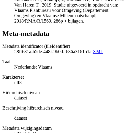
Van Haren T., 2019. Studie uitgevoerd in opdracht van:
Vlaams Planbureau voor Omgeving (Departement
Omgeving) en Vlaamse Milieumaatschappij
2018/RMA/R/1569, 286p + bijlagen.
Meta-metadata
Metadata identificator (fileIdentifier)
58ff681a-b5de-448f-9b0d-f686a316151a
XML
Taal
Nederlands; Vlaams
Karakterset
utf8
Hiërarchisch niveau
dataset
Beschrijving hiërarchisch niveau
dataset
Metadata wijzigingsdatum