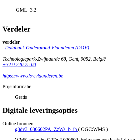
GML
3.2
Verdeler
verdeler
Databank Ondergrond Vlaanderen (DOV)
Technologiepark-Zwijnaarde 68
,
Gent
,
9052
,
België
+32 9 240 75 00
https://www.dov.vlaanderen.be
Prijsinformatie
Gratis
Digitale leveringsopties
Online bronnen
g3dv3_030602PA_ZzWa_b_ih
(
OGC:WMS
)
WMS-endpoint G3Dv3 030602, isohypsen van basis Ld van