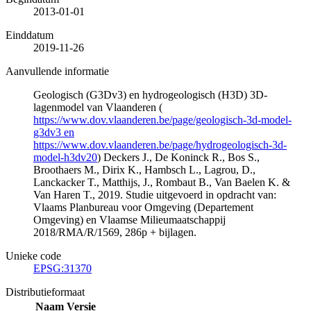
2013-01-01
Einddatum
2019-11-26
Aanvullende informatie
Geologisch (G3Dv3) en hydrogeologisch (H3D) 3D-
lagenmodel van Vlaanderen (
https://www.dov.vlaanderen.be/page/geologisch-3d-model-
g3dv3 en
https://www.dov.vlaanderen.be/page/hydrogeologisch-3d-
model-h3dv20
) Deckers J., De Koninck R., Bos S.,
Broothaers M., Dirix K., Hambsch L., Lagrou, D.,
Lanckacker T., Matthijs, J., Rombaut B., Van Baelen K. &
Van Haren T., 2019. Studie uitgevoerd in opdracht van:
Vlaams Planbureau voor Omgeving (Departement
Omgeving) en Vlaamse Milieumaatschappij
2018/RMA/R/1569, 286p + bijlagen.
Unieke code
EPSG:31370
Distributieformaat
Naam
Versie