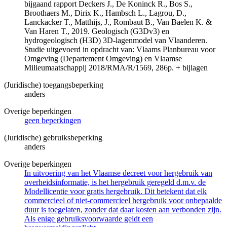
bijgaand rapport Deckers J., De Koninck R., Bos S.,
Broothaers M., Dirix K., Hambsch L., Lagrou, D.,
Lanckacker T., Matthijs, J., Rombaut B., Van Baelen K. &
Van Haren T., 2019. Geologisch (G3Dv3) en
hydrogeologisch (H3D) 3D-lagenmodel van Vlaanderen.
Studie uitgevoerd in opdracht van: Vlaams Planbureau voor
Omgeving (Departement Omgeving) en Vlaamse
Milieumaatschappij 2018/RMA/R/1569, 286p. + bijlagen
(Juridische) toegangsbeperking
anders
Overige beperkingen
geen beperkingen
(Juridische) gebruiksbeperking
anders
Overige beperkingen
In uitvoering van het Vlaamse decreet voor hergebruik van
overheidsinformatie, is het hergebruik geregeld d.m.v. de
Modellicentie voor gratis hergebruik. Dit betekent dat elk
commercieel of niet-commercieel hergebruik voor onbepaalde
duur is toegelaten, zonder dat daar kosten aan verbonden zijn.
Als enige gebruiksvoorwaarde geldt een