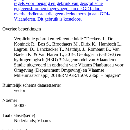
regels voor toegang en gebruik van geografische
gegevensbronnen toegevoegd aan de GDI, door
overheidsdiensten die geen deelnemer zijn aan GDI-
Vlaanderen. Dit gebruik is kosteloos.
Overige beperkingen
Verplicht te gebruiken referentie luidt: "Deckers J., De
Koninck R., Bos S., Broothaers M., Dirix K., Hambsch L.,
Lagrou, D., Lanckacker T., Matthijs, J., Rombaut B., Van
Baelen K. & Van Haren T., 2019. Geologisch (G3Dv3) en
hydrogeologisch (H3D) 3D-lagenmodel van Vlaanderen.
Studie uitgevoerd in opdracht van: Vlaams Planbureau voor
Omgeving (Departement Omgeving) en Vlaamse
Milieumaatschappij 2018/RMA/R/1569, 286p. + bijlagen"
Ruimtelijk schema dataset(serie)
vector
Noemer
50000
Taal dataset(serie)
Nederlands; Vlaams