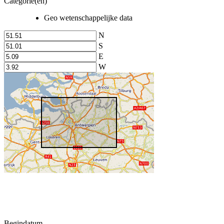
Categorie(en)
Geo wetenschappelijke data
N
S
E
W
Begindatum