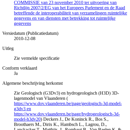
COMMISSIE van 23 november 2010 ter uitvoering van
Richtlijn 2007/2/EG van het Europees Parlement en de Raad
betreffende de interoperabiliteit van verzamelingen ruimtelijke
gegevens en van diensten met betrekking tot ruimtelijke
gegevens
Versiedatum (Publicatiedatum)
2010-12-08
Uitleg
Zie vermelde specificatie
Conform verklaard
Ja
Algemene beschrijving herkomst
Zie Geologisch (G3Dv3) en hydrogeologisch (H3D) 3D-
lagenmodel van Vlaanderen (
https://www.dov.vlaanderen.be/page/geologisch-3d-model-
g3dv3 en
https://www.dov.vlaanderen.be/page/hydrogeologisch-3d-
model-h3dv20
) Deckers J., De Koninck R., Bos S.,
Broothaers M., Dirix K., Hambsch L., Lagrou, D.,
Lanckacker T., Matthijs, J., Rombaut B., Van Baelen K. &