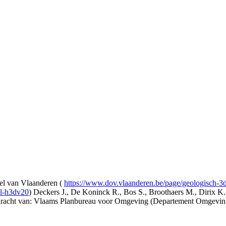
l van Vlaanderen (
https://www.dov.vlaanderen.be/page/geologisch-
el-h3dv20
) Deckers J., De Koninck R., Bos S., Broothaers M., Dirix K.
opdracht van: Vlaams Planbureau voor Omgeving (Departement Omgev