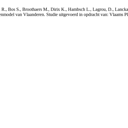
nck R., Bos S., Broothaers M., Dirix K., Hambsch L., Lagrou, D., Lanck
nmodel van Vlaanderen. Studie uitgevoerd in opdracht van: Vlaams