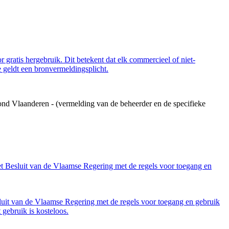
 gratis hergebruik. Dit betekent dat elk commercieel of niet-
 geldt een bronvermeldingsplicht.
ond Vlaanderen - (vermelding van de beheerder en de specifieke
et Besluit van de Vlaamse Regering met de regels voor toegang en
luit van de Vlaamse Regering met de regels voor toegang en gebruik
gebruik is kosteloos.