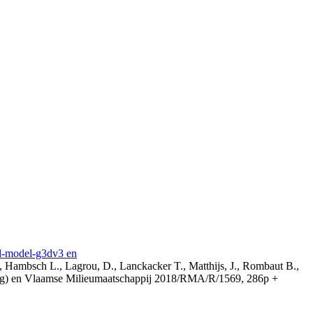
3d-model-g3dv3 en
, Hambsch L., Lagrou, D., Lanckacker T., Matthijs, J., Rombaut B.,
ing) en Vlaamse Milieumaatschappij 2018/RMA/R/1569, 286p +