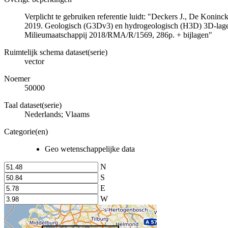
Verplicht te gebruiken referentie luidt: "Deckers J., De Koni
2019. Geologisch (G3Dv3) en hydrogeologisch (H3D) 3D-lage
Milieumaatschappij 2018/RMA/R/1569, 286p. + bijlagen"
Ruimtelijk schema dataset(serie)
vector
Noemer
50000
Taal dataset(serie)
Nederlands; Vlaams
Categorie(en)
Geo wetenschappelijke data
N
S
E
W