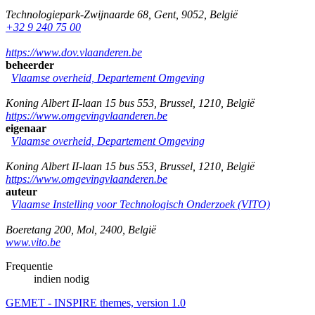
Technologiepark-Zwijnaarde 68
,
Gent
,
9052
,
België
+32 9 240 75 00
https://www.dov.vlaanderen.be
beheerder
Vlaamse overheid, Departement Omgeving
Koning Albert II-laan 15 bus 553
,
Brussel
,
1210
,
België
https://www.omgevingvlaanderen.be
eigenaar
Vlaamse overheid, Departement Omgeving
Koning Albert II-laan 15 bus 553
,
Brussel
,
1210
,
België
https://www.omgevingvlaanderen.be
auteur
Vlaamse Instelling voor Technologisch Onderzoek (VITO)
Boeretang 200
,
Mol
,
2400
,
België
www.vito.be
Frequentie
indien nodig
GEMET - INSPIRE themes, version 1.0