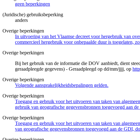
geen beperkingen
(Juridische) gebruiksbeperking
anders
Overige beperkingen
In uitvoering van het Vlaamse decreet voor hergebruik van overh
commercieel hergebruik voor onbepaalde duur is toegelaten, zo
Overige beperkingen
Bij het gebruik van de informatie die DOV aanbiedt, dient ste
geraadpleegde gegevens) - Geraadpleegd op dd/mm/jjjj, op
htt
Overige beperkingen
Volgende aansprakelijkheidsbepalingen gelden.
Overige beperkingen
Toegang en gebruik voor het uitvoeren van taken van algemeen 
gebruik van geografische gegevensbronnen toegevoegd aan de 
Overige beperkingen
Toegang en gebruik voor het uitvoeren van taken van algemeen 
van geografische gegevensbronnen toegevoegd aan de GDI, door
Overige beperkingen