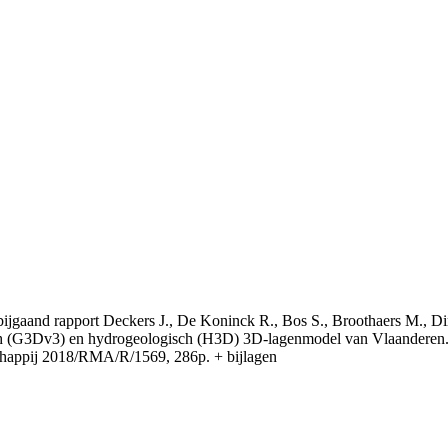
t bijgaand rapport Deckers J., De Koninck R., Bos S., Broothaers M., Di
 (G3Dv3) en hydrogeologisch (H3D) 3D-lagenmodel van Vlaanderen. S
appij 2018/RMA/R/1569, 286p. + bijlagen