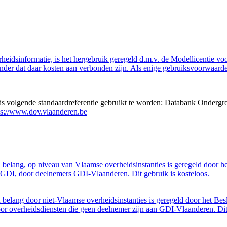
eidsinformatie, is het hergebruik geregeld d.m.v. de Modellicentie voor
nder dat daar kosten aan verbonden zijn. Als enige gebruiksvoorwaarde
eds volgende standaardreferentie gebruikt te worden: Databank Ondergr
ps://www.dov.vlaanderen.be
belang, op niveau van Vlaamse overheidsinstanties is geregeld door h
GDI, door deelnemers GDI-Vlaanderen. Dit gebruik is kosteloos.
belang door niet-Vlaamse overheidsinstanties is geregeld door het Bes
 overheidsdiensten die geen deelnemer zijn aan GDI-Vlaanderen. Dit 