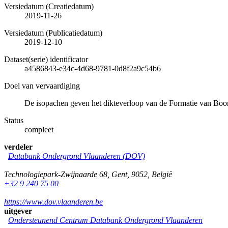
Versiedatum (Creatiedatum)
2019-11-26
Versiedatum (Publicatiedatum)
2019-12-10
Dataset(serie) identificator
a4586843-e34c-4d68-9781-0d8f2a9c54b6
Doel van vervaardiging
De isopachen geven het dikteverloop van de Formatie van Bo
Status
compleet
verdeler
Databank Ondergrond Vlaanderen (DOV)
Technologiepark-Zwijnaarde 68
,
Gent
,
9052
,
België
+32 9 240 75 00
https://www.dov.vlaanderen.be
uitgever
Ondersteunend Centrum Databank Ondergrond Vlaanderen