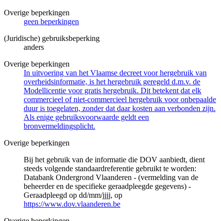
Overige beperkingen
geen beperkingen
(Juridische) gebruiksbeperking
anders
Overige beperkingen
In uitvoering van het Vlaamse decreet voor hergebruik van
overheidsinformatie, is het hergebruik geregeld d.m.v. de
Modellicentie voor gratis hergebruik. Dit betekent dat elk
commercieel of niet-commercieel hergebruik voor onbepaalde
duur is toegelaten, zonder dat daar kosten aan verbonden zijn.
Als enige gebruiksvoorwaarde geldt een
bronvermeldingsplicht.
Overige beperkingen
Bij het gebruik van de informatie die DOV aanbiedt, dient
steeds volgende standaardreferentie gebruikt te worden:
Databank Ondergrond Vlaanderen - (vermelding van de
beheerder en de specifieke geraadpleegde gegevens) -
Geraadpleegd op dd/mm/jjjj, op
https://www.dov.vlaanderen.be
Overige beperkingen