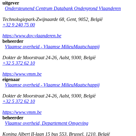
uitgever
Ondersteunend Centrum Databank Ondergrond Vlaanderen
Technologiepark-Zwijnaarde 68
,
Gent
,
9052
,
België
+32 9 240 75 00
https://www.dov.vlaanderen.be
beheerder
Vlaamse overheid - Vlaamse MilieuMaatschappij
Dokter de Moorstraat 24-26
,
Aalst
,
9300
,
België
+32 5 372 62 10
https://www.vmm.be
eigenaar
Vlaamse overheid - Vlaamse MilieuMaatschappij
Dokter de Moorstraat 24-26
,
Aalst
,
9300
,
België
+32 5 372 62 10
https://www.vmm.be
beheerder
Vlaamse overheid, Departement Omgeving
Koning Albert II-laan 15 bus 553
,
Brussel
,
1210
,
België