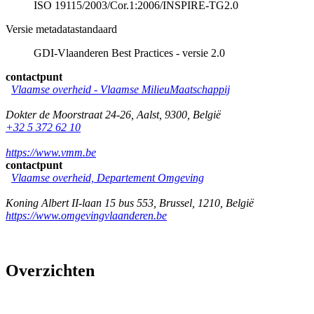
ISO 19115/2003/Cor.1:2006/INSPIRE-TG2.0
Versie metadatastandaard
GDI-Vlaanderen Best Practices - versie 2.0
contactpunt
Vlaamse overheid - Vlaamse MilieuMaatschappij
Dokter de Moorstraat 24-26
,
Aalst
,
9300
,
België
+32 5 372 62 10
https://www.vmm.be
contactpunt
Vlaamse overheid, Departement Omgeving
Koning Albert II-laan 15 bus 553
,
Brussel
,
1210
,
België
https://www.omgevingvlaanderen.be
Overzichten