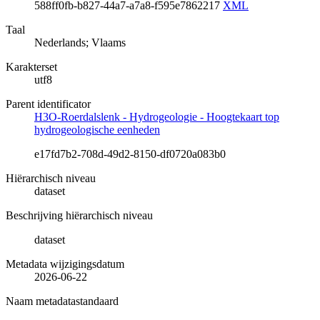
588ff0fb-b827-44a7-a7a8-f595e7862217
XML
Taal
Nederlands; Vlaams
Karakterset
utf8
Parent identificator
H3O-Roerdalslenk - Hydrogeologie - Hoogtekaart top
hydrogeologische eenheden
e17fd7b2-708d-49d2-8150-df0720a083b0
Hiërarchisch niveau
dataset
Beschrijving hiërarchisch niveau
dataset
Metadata wijzigingsdatum
2026-06-22
Naam metadatastandaard