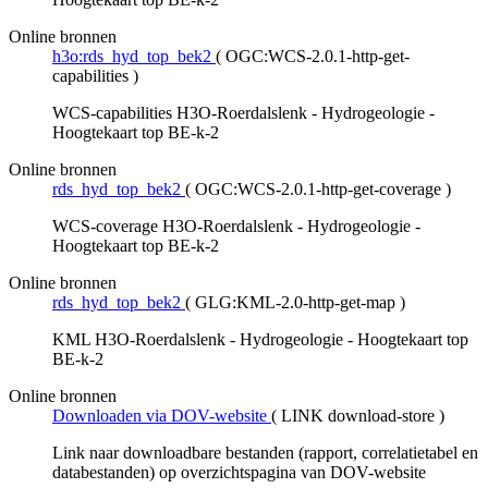
Online bronnen
h3o:rds_hyd_top_bek2
(
OGC:WCS-2.0.1-http-get-
capabilities
)
WCS-capabilities H3O-Roerdalslenk - Hydrogeologie -
Hoogtekaart top BE-k-2
Online bronnen
rds_hyd_top_bek2
(
OGC:WCS-2.0.1-http-get-coverage
)
WCS-coverage H3O-Roerdalslenk - Hydrogeologie -
Hoogtekaart top BE-k-2
Online bronnen
rds_hyd_top_bek2
(
GLG:KML-2.0-http-get-map
)
KML H3O-Roerdalslenk - Hydrogeologie - Hoogtekaart top
BE-k-2
Online bronnen
Downloaden via DOV-website
(
LINK download-store
)
Link naar downloadbare bestanden (rapport, correlatietabel en
databestanden) op overzichtspagina van DOV-website