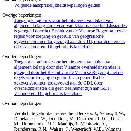
Volgende aansprakelijkheidsbepalingen gelden.
Overige beperkingen
Toegang en gebruik voor het uitvoeren van taken van
algemeen belang, op niveau van Vlaamse overheidsinstanties
is geregeld door het Besluit van de Vlaamse Regering met de
regels voor toegang en gebruik van geografische
gegevensbronnen toegevoegd aan de GDI, door deelnemers
GDI-Vlaanderen. Dit gebruik is kosteloos.
Overige beperkingen
Toegang en gebruik voor het uitvoeren van taken van
algemeen belang door niet-Vlaamse overheidsinstanties is
geregeld door het Besluit van de Vlaamse Regering met de
regels voor toegang en gebruik van geografische
gegevensbronnen toegevoegd aan de GDI, door
overheidsdiensten die geen deelnemer zijn aan GDI-
Vlaanderen. Dit gebruik is kosteloos.
Overige beperkingen
Verplicht te gebruiken referentie : Deckers, J., Vernes, R.W.,
Dabekaussen, W., Den Dulk, M., Doornenbal, J.C., Dusar,
M., Hummelman, H.J., Matthijs, J., Menkovic, A.,
Reindersma, R.N., Walstra, J., Westerhoff, W.E., Witmans,