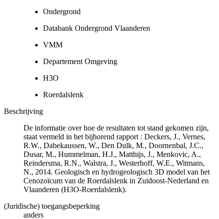
Ondergrond
Databank Ondergrond Vlaanderen
VMM
Departement Omgeving
H3O
Roerdalslenk
Beschrijving
De informatie over hoe de resultaten tot stand gekomen zijn,
staat vermeld in het bijhorend rapport : Deckers, J., Vernes,
R.W., Dabekaussen, W., Den Dulk, M., Doornenbal, J.C.,
Dusar, M., Hummelman, H.J., Matthijs, J., Menkovic, A.,
Reindersma, R.N., Walstra, J., Westerhoff, W.E., Witmans,
N., 2014. Geologisch en hydrogeologisch 3D model van het
Cenozoïcum van de Roerdalslenk in Zuidoost-Nederland en
Vlaanderen (H3O-Roerdalslenk).
(Juridische) toegangsbeperking
anders