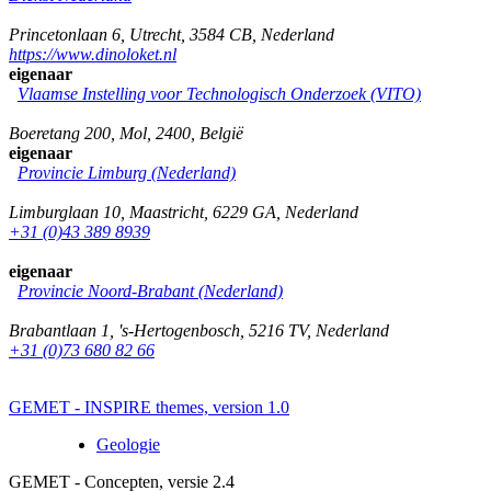
Princetonlaan 6
,
Utrecht
,
3584 CB
,
Nederland
https://www.dinoloket.nl
eigenaar
Vlaamse Instelling voor Technologisch Onderzoek (VITO)
Boeretang 200
,
Mol
,
2400
,
België
eigenaar
Provincie Limburg (Nederland)
Limburglaan 10
,
Maastricht
,
6229 GA
,
Nederland
+31 (0)43 389 8939
eigenaar
Provincie Noord-Brabant (Nederland)
Brabantlaan 1
,
's-Hertogenbosch
,
5216 TV
,
Nederland
+31 (0)73 680 82 66
GEMET - INSPIRE themes, version 1.0
Geologie
GEMET - Concepten, versie 2.4