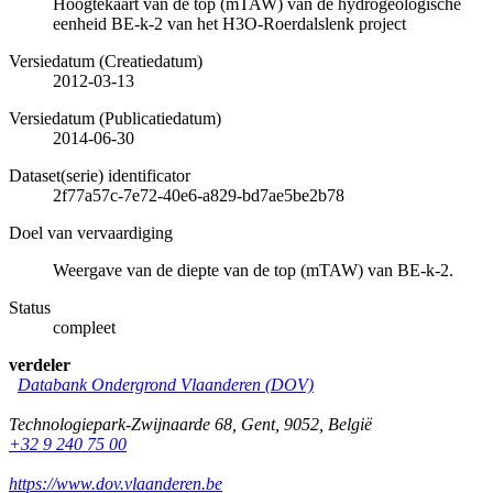
Hoogtekaart van de top (mTAW) van de hydrogeologische
eenheid BE-k-2 van het H3O-Roerdalslenk project
Versiedatum (Creatiedatum)
2012-03-13
Versiedatum (Publicatiedatum)
2014-06-30
Dataset(serie) identificator
2f77a57c-7e72-40e6-a829-bd7ae5be2b78
Doel van vervaardiging
Weergave van de diepte van de top (mTAW) van BE-k-2.
Status
compleet
verdeler
Databank Ondergrond Vlaanderen (DOV)
Technologiepark-Zwijnaarde 68
,
Gent
,
9052
,
België
+32 9 240 75 00
https://www.dov.vlaanderen.be