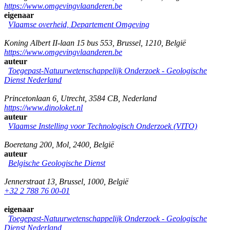
https://www.omgevingvlaanderen.be
eigenaar
Vlaamse overheid, Departement Omgeving
Koning Albert II-laan 15 bus 553
,
Brussel
,
1210
,
België
https://www.omgevingvlaanderen.be
auteur
Toegepast-Natuurwetenschappelijk Onderzoek - Geologische
Dienst Nederland
Princetonlaan 6
,
Utrecht
,
3584 CB
,
Nederland
https://www.dinoloket.nl
auteur
Vlaamse Instelling voor Technologisch Onderzoek (VITO)
Boeretang 200
,
Mol
,
2400
,
België
auteur
Belgische Geologische Dienst
Jennerstraat 13
,
Brussel
,
1000
,
België
+32 2 788 76 00-01
eigenaar
Toegepast-Natuurwetenschappelijk Onderzoek - Geologische
Dienst Nederland