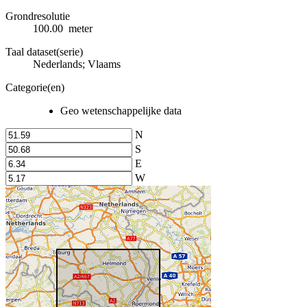
Grondresolutie
100.00 meter
Taal dataset(serie)
Nederlands; Vlaams
Categorie(en)
Geo wetenschappelijke data
N
S
E
W