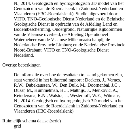
N., 2014. Geologisch en hydrogeologisch 3D model van het
Cenozoïcum van de Roerdalslenk in Zuidoost-Nederland en
Vlaanderen (H3O-Roerdalslenk). Studie uitgevoerd door
VITO, TNO-Geologische Dienst Nederland en de Belgische
Geologische Dienst in opdracht van de Afdeling Land en
Bodembescherming, Ondergrond, Natuurlijke Rijkdommen
van de Vlaamse overheid, de Afdeling Operationeel
Waterbeheer van de Vlaamse Milieumaatschappij, de
Nederlandse Provincie Limburg en de Nederlandse Provincie
Noord-Brabant, VITO en TNO-Geologische Dienst
Nederland.
Overige beperkingen
De informatie over hoe de resultaten tot stand gekomen zijn,
staat vermeld in het bijhorend rapport : Deckers, J., Vernes,
R.W., Dabekaussen, W., Den Dulk, M., Doornenbal, J.C.,
Dusar, M., Hummelman, H.J., Matthijs, J., Menkovic, A.,
Reindersma, R.N., Walstra, J., Westerhoff, W.E., Witmans,
N., 2014. Geologisch en hydrogeologisch 3D model van het
Cenozoïcum van de Roerdalslenk in Zuidoost-Nederland en
Vlaanderen (H3O-Roerdalslenk).
Ruimtelijk schema dataset(serie)
grid