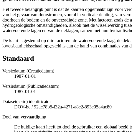
Het tweede belangrijk punt is dat de kaarten opgemaakt zijn voor ver
van het gevaar van doorstromen, vooral in verticale richting, van ver
doorheen de bodem en de onverzadigde zone. Met factoren zoals de aa
hydrogeologische omstandigheden, alsook met de wisselwerking tussen
watervoerende lagen en van de deklagen, samen met hun hydraulische 
De kaart is gesteund op drie factoren. de watervoerende laag, de dekl
kwetsbaarheidsschaal opgesteld is aan de hand van combinaties van de
Standaard
Versiedatum (Creatiedatum)
1987-01-01
Versiedatum (Publicatiedatum)
1987-01-01
Dataset(serie) identificator
DOV-be
/
92ac78b5-f32a-4271-a8e2-893e05a4ac80
Doel van vervaardiging
De huidige kaart heeft tot doel de gebruiker een globaal beeld