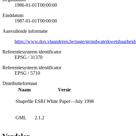
1986-01-01T00:00:00
Einddatum
1987-01-01T00:00:00
Aanvullende informatie
https://www.dov.vlaanderen.be/page/grondwaterkwetsbaarheid
Referentiesysteem identificator
EPSG
/
31370
Referentiesysteem identificator
EPSG
/
5710
Distributieformaat
Naam
Versie
Shapefile
ESRI White Paper—July 1998
GML
2.1.2