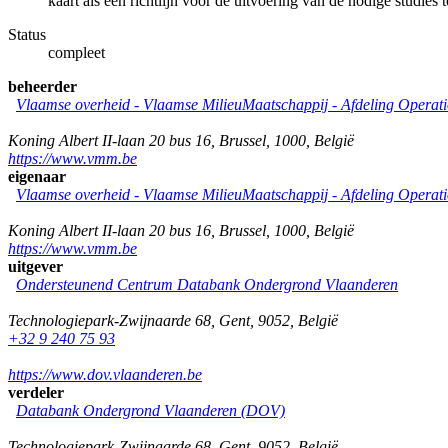
kaart als een richtlijn voor de uitvoering van de nodige studies 
Status
compleet
beheerder
Vlaamse overheid - Vlaamse MilieuMaatschappij - Afdeling Operat
Koning Albert II-laan 20 bus 16
,
Brussel
,
1000
,
België
https://www.vmm.be
eigenaar
Vlaamse overheid - Vlaamse MilieuMaatschappij - Afdeling Operat
Koning Albert II-laan 20 bus 16
,
Brussel
,
1000
,
België
https://www.vmm.be
uitgever
Ondersteunend Centrum Databank Ondergrond Vlaanderen
Technologiepark-Zwijnaarde 68
,
Gent
,
9052
,
België
+32 9 240 75 93
https://www.dov.vlaanderen.be
verdeler
Databank Ondergrond Vlaanderen (DOV)
Technologiepark-Zwijnaarde 68
,
Gent
,
9052
,
België