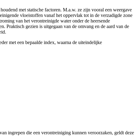
 houdend met statische factoren. M.a.w. ze zijn vooral een weergave
reinigende vloeistoffen vanaf het oppervlak tot in de verzadigde zone
troming van het verontreinigde water onder de heersende
en. Praktisch gezien is uitgegaan van de omvang en de aard van de
eid.
ieder met een bepaalde index, waarna de uiteindelijke
e van ingrepen die een verontreiniging kunnen veroorzaken, geldt deze