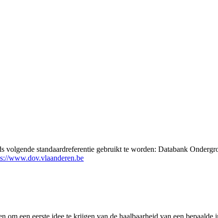
eds volgende standaardreferentie gebruikt te worden: Databank Ondergr
ps://www.dov.vlaanderen.be
 om een eerste idee te krijgen van de haalbaarheid van een bepaalde i