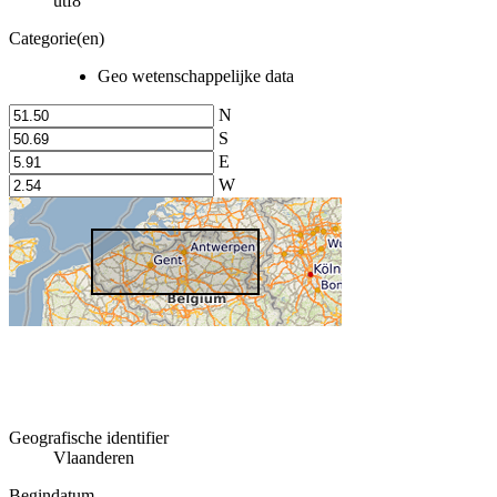
utf8
Categorie(en)
Geo wetenschappelijke data
N
S
E
W
Geografische identifier
Vlaanderen
Begindatum