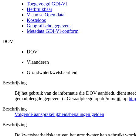
Toegevoegd GDI-Vl
Herbruikbaar
Vlaamse Open data
Kosteloos
Geografische gegevens
Metadata GDI-Vl-conform
DOV
DOV
Vlaanderen
Grondwaterkwetsbaarheid
Beschrijving
Bij het gebruik van de informatie die DOV aanbiedt, dient ste
geraadpleegde gegevens) - Geraadpleegd op dd/mm/jjjj, op
htt
Beschrijving
Volgende aansprakelijkheidsbepalingen gelden
Beschrijving
De kwetsbaarheidskaart van het grondwater kan gebruikt worden