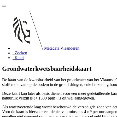
Metadata Vlaanderen
Zoeken
Kaart
Grondwaterkwetsbaarheidskaart
De kaart van de kwetsbaarheid van het grondwater van het Vlaamse Ge
stoffen die van op de bodem in de grond dringen, enkel rekening houd
Deze kaart kan later als basis dienen voor een meer gedetailleerde
natuurlijk verzilt is (< 1500 ppm), is dit wel aangegeven.
Als watervoerende laag wordt beschouwd de verzadigde zone van een f
Voor de kaart is hiervoor een debiet van minstens 4 m³ per uur aangeno
gevallen niet overeenkomt met de laag die men bijvoorbeeld bij graafw