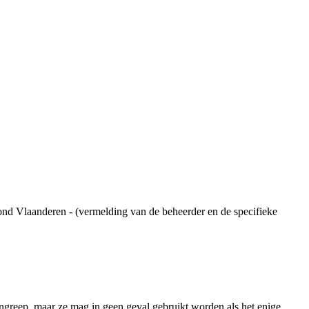
ond Vlaanderen - (vermelding van de beheerder en de specifieke
ngreep, maar ze mag in geen geval gebruikt worden als het enige