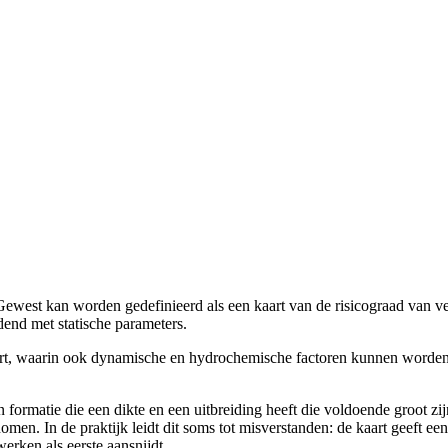
west kan worden gedefinieerd als een kaart van de risicograad van ve
end met statische parameters.
 kaart, waarin ook dynamische en hydrochemische factoren kunnen word
ormatie die een dikte en een uitbreiding heeft die voldoende groot zi
men. In de praktijk leidt dit soms tot misverstanden: de kaart geeft een
erken als eerste aansnijdt.