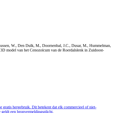
bekaussen, W., Den Dulk, M., Doornenbal, J.C., Dusar, M., Hummelman,
ch 3D model van het Cenozoïcum van de Roerdalslenk in Zuidoost-
 gratis hergebruik. Dit betekent dat elk commercieel of niet-
 geldt een bronvermeldingsplicht.