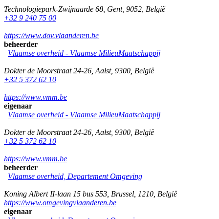
Technologiepark-Zwijnaarde 68
,
Gent
,
9052
,
België
+32 9 240 75 00
https://www.dov.vlaanderen.be
beheerder
Vlaamse overheid - Vlaamse MilieuMaatschappij
Dokter de Moorstraat 24-26
,
Aalst
,
9300
,
België
+32 5 372 62 10
https://www.vmm.be
eigenaar
Vlaamse overheid - Vlaamse MilieuMaatschappij
Dokter de Moorstraat 24-26
,
Aalst
,
9300
,
België
+32 5 372 62 10
https://www.vmm.be
beheerder
Vlaamse overheid, Departement Omgeving
Koning Albert II-laan 15 bus 553
,
Brussel
,
1210
,
België
https://www.omgevingvlaanderen.be
eigenaar