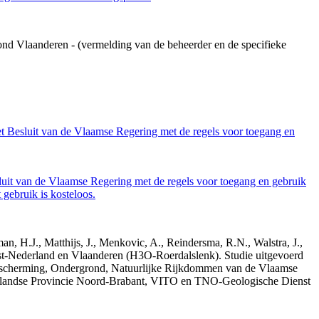
ond Vlaanderen - (vermelding van de beheerder en de specifieke
et Besluit van de Vlaamse Regering met de regels voor toegang en
luit van de Vlaamse Regering met de regels voor toegang en gebruik
gebruik is kosteloos.
n, H.J., Matthijs, J., Menkovic, A., Reindersma, R.N., Walstra, J.,
t-Nederland en Vlaanderen (H3O-Roerdalslenk). Studie uitgevoerd
escherming, Ondergrond, Natuurlijke Rijkdommen van de Vlaamse
erlandse Provincie Noord-Brabant, VITO en TNO-Geologische Dienst