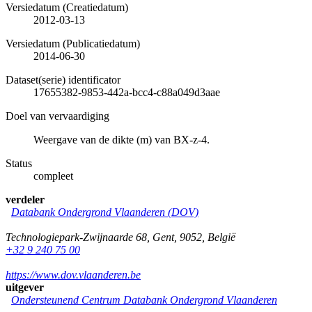
Versiedatum (Creatiedatum)
2012-03-13
Versiedatum (Publicatiedatum)
2014-06-30
Dataset(serie) identificator
17655382-9853-442a-bcc4-c88a049d3aae
Doel van vervaardiging
Weergave van de dikte (m) van BX-z-4.
Status
compleet
verdeler
Databank Ondergrond Vlaanderen (DOV)
Technologiepark-Zwijnaarde 68
,
Gent
,
9052
,
België
+32 9 240 75 00
https://www.dov.vlaanderen.be
uitgever
Ondersteunend Centrum Databank Ondergrond Vlaanderen