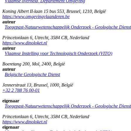
Vlaamse overheid, Departement Omgeving
Koning Albert II-laan 15 bus 553
,
Brussel
,
1210
,
België
https://www.omgevingvlaanderen.be
auteur
Toegepast-Natuurwetenschappelijk Onderzoek - Geologische Diens
Princetonlaan 6
,
Utrecht
,
3584 CB
,
Nederland
https://www.dinoloket.nl
auteur
Vlaamse Instelling voor Technologisch Onderzoek (VITO)
Boeretang 200
,
Mol
,
2400
,
België
auteur
Belgische Geologische Dienst
Jennerstraat 13
,
Brussel
,
1000
,
België
+32 2 788 76 00-01
eigenaar
Toegepast-Natuurwetenschappelijk Onderzoek - Geologische Diens
Princetonlaan 6
,
Utrecht
,
3584 CB
,
Nederland
https://www.dinoloket.nl
eigenaar