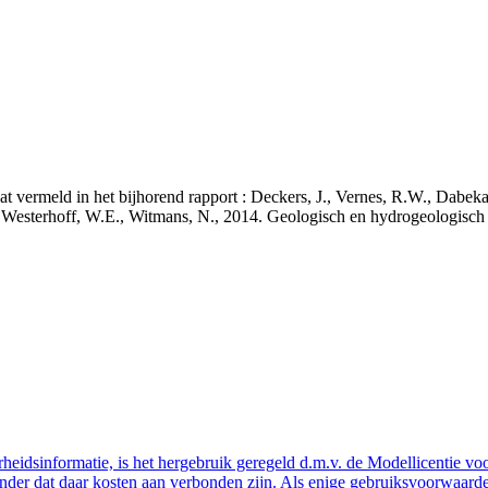
staat vermeld in het bijhorend rapport : Deckers, J., Vernes, R.W., Da
 J., Westerhoff, W.E., Witmans, N., 2014. Geologisch en hydrogeologis
eidsinformatie, is het hergebruik geregeld d.m.v. de Modellicentie voor
nder dat daar kosten aan verbonden zijn. Als enige gebruiksvoorwaarde