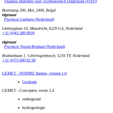
Vlaamse Instelling voor Technologisch Onderzoek (VITO)
Boeretang 200
,
Mol
,
2400
,
België
eigenaar
Provincie Limburg (Nederland)
Limburglaan 10
,
Maastricht
,
6229 GA
,
Nederland
+31 (0)43 389 8939
eigenaar
Provincie Noord-Brabant (Nederland)
Brabantlaan 1
,
's-Hertogenbosch
,
5216 TV
,
Nederland
+31 (0)73 680 82 66
GEMET - INSPIRE themes, version 1.0
Geologie
GEMET - Concepten, versie 2.4
ondergrond
hydrogeologie