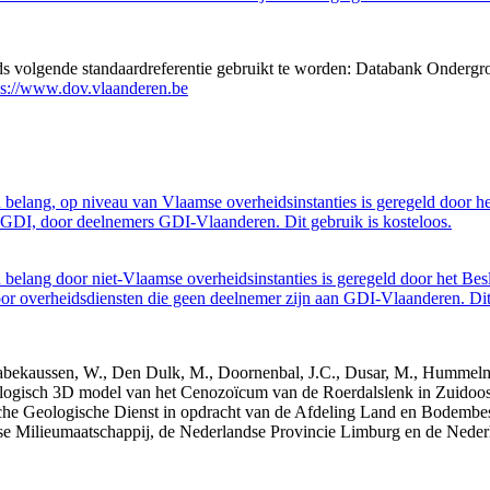
eds volgende standaardreferentie gebruikt te worden: Databank Ondergr
ps://www.dov.vlaanderen.be
belang, op niveau van Vlaamse overheidsinstanties is geregeld door h
GDI, door deelnemers GDI-Vlaanderen. Dit gebruik is kosteloos.
belang door niet-Vlaamse overheidsinstanties is geregeld door het Bes
 overheidsdiensten die geen deelnemer zijn aan GDI-Vlaanderen. Dit 
 Dabekaussen, W., Den Dulk, M., Doornenbal, J.C., Dusar, M., Hummelma
logisch 3D model van het Cenozoïcum van de Roerdalslenk in Zuidoos
he Geologische Dienst in opdracht van de Afdeling Land en Bodemb
mse Milieumaatschappij, de Nederlandse Provincie Limburg en de Ned