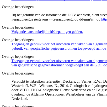
Overige beperkingen
Bij het gebruik van de informatie die DOV aanbiedt, dient ste
geraadpleegde gegevens) - Geraadpleegd op dd/mm/jjjj, op
htt
Overige beperkingen
Volgende aansprakelijkheidsbepalingen gelden.
Overige beperkingen
Toegang en gebruik voor het uitvoeren van taken van algemeen 
gebruik van geografische gegevensbronnen toegevoegd aan de 
Overige beperkingen
Toegang en gebruik voor het uitvoeren van taken van algemeen 
van geografische gegevensbronnen toegevoegd aan de GDI, door
Overige beperkingen
Verplicht te gebruiken referentie : Deckers, J., Vernes, R.W.,
Westerhoff, W.E., Witmans, N., 2014. Geologisch en hydrogeo
door VITO, TNO-Geologische Dienst Nederland en de Belgisc
overheid, de Afdeling Operationeel Waterbeheer van de Vlaa
Nederland.
Overige beperkingen