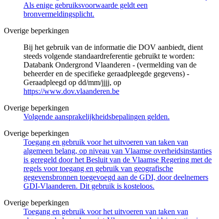
Als enige gebruiksvoorwaarde geldt een
bronvermeldingsplicht.
Overige beperkingen
Bij het gebruik van de informatie die DOV aanbiedt, dient
steeds volgende standaardreferentie gebruikt te worden:
Databank Ondergrond Vlaanderen - (vermelding van de
beheerder en de specifieke geraadpleegde gegevens) -
Geraadpleegd op dd/mm/jjjj, op
https://www.dov.vlaanderen.be
Overige beperkingen
Volgende aansprakelijkheidsbepalingen gelden.
Overige beperkingen
Toegang en gebruik voor het uitvoeren van taken van
algemeen belang, op niveau van Vlaamse overheidsinstanties
is geregeld door het Besluit van de Vlaamse Regering met de
regels voor toegang en gebruik van geografische
gegevensbronnen toegevoegd aan de GDI, door deelnemers
GDI-Vlaanderen. Dit gebruik is kosteloos.
Overige beperkingen
Toegang en gebruik voor het uitvoeren van taken van