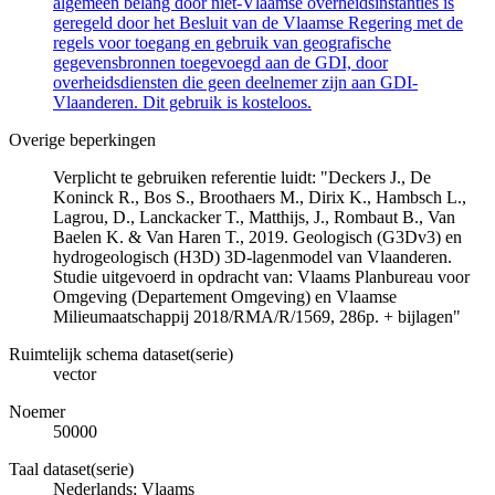
algemeen belang door niet-Vlaamse overheidsinstanties is
geregeld door het Besluit van de Vlaamse Regering met de
regels voor toegang en gebruik van geografische
gegevensbronnen toegevoegd aan de GDI, door
overheidsdiensten die geen deelnemer zijn aan GDI-
Vlaanderen. Dit gebruik is kosteloos.
Overige beperkingen
Verplicht te gebruiken referentie luidt: "Deckers J., De
Koninck R., Bos S., Broothaers M., Dirix K., Hambsch L.,
Lagrou, D., Lanckacker T., Matthijs, J., Rombaut B., Van
Baelen K. & Van Haren T., 2019. Geologisch (G3Dv3) en
hydrogeologisch (H3D) 3D-lagenmodel van Vlaanderen.
Studie uitgevoerd in opdracht van: Vlaams Planbureau voor
Omgeving (Departement Omgeving) en Vlaamse
Milieumaatschappij 2018/RMA/R/1569, 286p. + bijlagen"
Ruimtelijk schema dataset(serie)
vector
Noemer
50000
Taal dataset(serie)
Nederlands; Vlaams