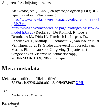
Algemene beschrijving herkomst
Zie Geologisch (G3Dv3) en hydrogeologisch (H3D) 3D-
lagenmodel van Vlaanderen (
https://www.dov.vlaanderen.be/page/geologisch-3d-model-
g3dv3 en
https://www.dov.vlaanderen.be/page/hydrogeologisch-3d-
model-h3dv20
) Deckers J., De Koninck R., Bos S.,
Broothaers M., Dirix K., Hambsch L., Lagrou, D.,
Lanckacker T., Matthijs, J., Rombaut B., Van Baelen K. &
Van Haren T., 2019. Studie uitgevoerd in opdracht van:
Vlaams Planbureau voor Omgeving (Departement
Omgeving) en Vlaamse Milieumaatschappij
2018/RMA/R/1569, 286p + bijlagen.
Meta-metadata
Metadata identificator (fileIdentifier)
5833accb-9326-44bf-ab2d-6a96b9f74967
XML
Taal
Nederlands; Vlaams
Karakterset