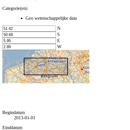
Categorie(en)
Geo wetenschappelijke data
N
S
E
W
Begindatum
2013-01-01
Einddatum