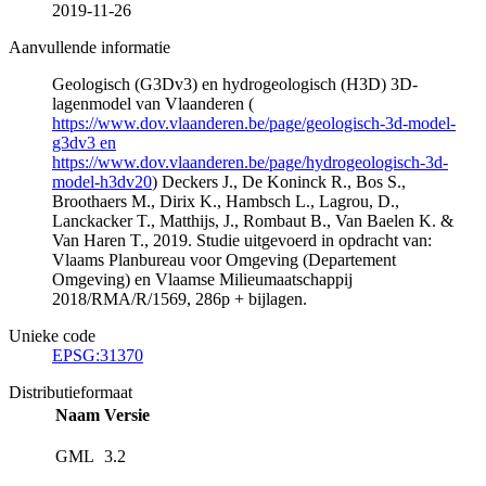
2019-11-26
Aanvullende informatie
Geologisch (G3Dv3) en hydrogeologisch (H3D) 3D-
lagenmodel van Vlaanderen (
https://www.dov.vlaanderen.be/page/geologisch-3d-model-
g3dv3 en
https://www.dov.vlaanderen.be/page/hydrogeologisch-3d-
model-h3dv20
) Deckers J., De Koninck R., Bos S.,
Broothaers M., Dirix K., Hambsch L., Lagrou, D.,
Lanckacker T., Matthijs, J., Rombaut B., Van Baelen K. &
Van Haren T., 2019. Studie uitgevoerd in opdracht van:
Vlaams Planbureau voor Omgeving (Departement
Omgeving) en Vlaamse Milieumaatschappij
2018/RMA/R/1569, 286p + bijlagen.
Unieke code
EPSG:31370
Distributieformaat
Naam
Versie
GML
3.2