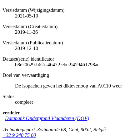
Versiedatum (Wijzigingsdatum)
2021-05-10
Versiedatum (Creatiedatum)
2019-11-26
Versiedatum (Publicatiedatum)
2019-12-10
Dataset(serie) identificator
b8e20629-b62c-4647-9ebe-9459461798ac
Doel van vervaardiging
De isopachen geven het dikteverloop van A0110 weer
Status
compleet
verdeler
Databank Ondergrond Vlaanderen (DOV)
Technologiepark-Zwijnaarde 68
,
Gent
,
9052
,
België
+32 9 240 75 00