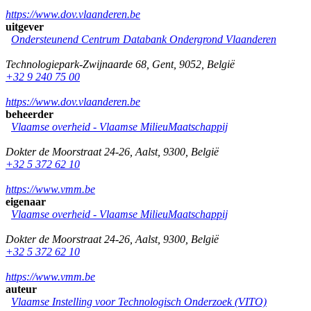
https://www.dov.vlaanderen.be
uitgever
Ondersteunend Centrum Databank Ondergrond Vlaanderen
Technologiepark-Zwijnaarde 68
,
Gent
,
9052
,
België
+32 9 240 75 00
https://www.dov.vlaanderen.be
beheerder
Vlaamse overheid - Vlaamse MilieuMaatschappij
Dokter de Moorstraat 24-26
,
Aalst
,
9300
,
België
+32 5 372 62 10
https://www.vmm.be
eigenaar
Vlaamse overheid - Vlaamse MilieuMaatschappij
Dokter de Moorstraat 24-26
,
Aalst
,
9300
,
België
+32 5 372 62 10
https://www.vmm.be
auteur
Vlaamse Instelling voor Technologisch Onderzoek (VITO)