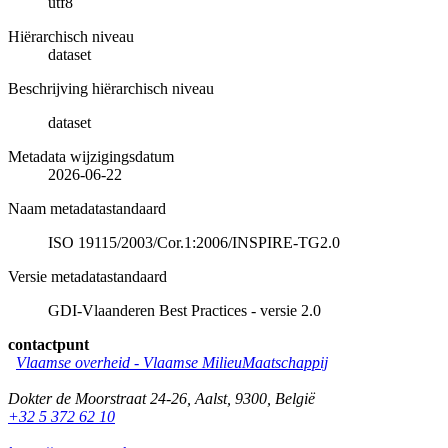
utf8
Hiërarchisch niveau
dataset
Beschrijving hiërarchisch niveau
dataset
Metadata wijzigingsdatum
2026-06-22
Naam metadatastandaard
ISO 19115/2003/Cor.1:2006/INSPIRE-TG2.0
Versie metadatastandaard
GDI-Vlaanderen Best Practices - versie 2.0
contactpunt
Vlaamse overheid - Vlaamse MilieuMaatschappij
Dokter de Moorstraat 24-26
,
Aalst
,
9300
,
België
+32 5 372 62 10