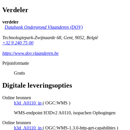
Verdeler
verdeler
Databank Ondergrond Vlaanderen (DOV)
Technologiepark-Zwijnaarde 68
,
Gent
,
9052
,
België
+32 9 240 75 00
https://www.dov.vlaanderen.be
Prijsinformatie
Gratis
Digitale leveringsopties
Online bronnen
h3d_A0110_ip
(
OGC:WMS
)
WMS-endpoint H3Dv2 A0110, isopachen Ophogingen
Online bronnen
h3d_A0110_ip
(
OGC:WMS-1.3.0-http-get-capabilities
)