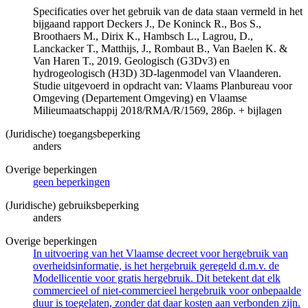
Specificaties over het gebruik van de data staan vermeld in het
bijgaand rapport Deckers J., De Koninck R., Bos S.,
Broothaers M., Dirix K., Hambsch L., Lagrou, D.,
Lanckacker T., Matthijs, J., Rombaut B., Van Baelen K. &
Van Haren T., 2019. Geologisch (G3Dv3) en
hydrogeologisch (H3D) 3D-lagenmodel van Vlaanderen.
Studie uitgevoerd in opdracht van: Vlaams Planbureau voor
Omgeving (Departement Omgeving) en Vlaamse
Milieumaatschappij 2018/RMA/R/1569, 286p. + bijlagen
(Juridische) toegangsbeperking
anders
Overige beperkingen
geen beperkingen
(Juridische) gebruiksbeperking
anders
Overige beperkingen
In uitvoering van het Vlaamse decreet voor hergebruik van
overheidsinformatie, is het hergebruik geregeld d.m.v. de
Modellicentie voor gratis hergebruik. Dit betekent dat elk
commercieel of niet-commercieel hergebruik voor onbepaalde
duur is toegelaten, zonder dat daar kosten aan verbonden zijn.