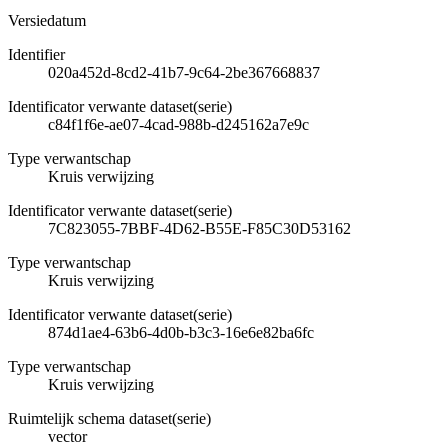
Versiedatum
Identifier
020a452d-8cd2-41b7-9c64-2be367668837
Identificator verwante dataset(serie)
c84f1f6e-ae07-4cad-988b-d245162a7e9c
Type verwantschap
Kruis verwijzing
Identificator verwante dataset(serie)
7C823055-7BBF-4D62-B55E-F85C30D53162
Type verwantschap
Kruis verwijzing
Identificator verwante dataset(serie)
874d1ae4-63b6-4d0b-b3c3-16e6e82ba6fc
Type verwantschap
Kruis verwijzing
Ruimtelijk schema dataset(serie)
vector