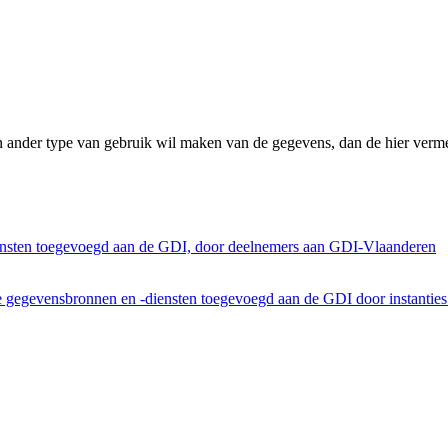
n ander type van gebruik wil maken van de gegevens, dan de hier verme
ensten toegevoegd aan de GDI, door deelnemers aan GDI-Vlaanderen
he gegevensbronnen en -diensten toegevoegd aan de GDI door instantie