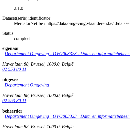
2.1.0
Dataset(serie) identificator
MercatorNet-be
/
https://data.omgeving.vlaanderen.be/id/dataset
Status
compleet
eigenaar
Departement Omgeving - OVO003323 - Data- en informatiebeheer &
Havenlaan 88
,
Brussel
,
1000.0
,
België
02 553 80 11
uitgever
Departement Omgeving
Havenlaan 88
,
Brussel
,
1000.0
,
België
02 553 80 11
beheerder
Departement Omgeving - OVO003323 - Data- en informatiebeheer &
Havenlaan 88
,
Brussel
,
1000.0
,
België