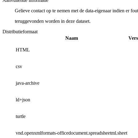
Aanvullende informatie
Gelieve contact op te nemen met de data-eigenaar indien er fou
teruggevonden worden in deze dataset.
Distributieformaat
Naam
Vers
HTML
csv
java-archive
ld+json
turtle
vnd.openxmlformats-officedocument.spreadsheetml.sheet