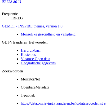
02 553 80 11
Frequentie
IRREG
GEMET - INSPIRE themes, version 1.0
Menselijke gezondheid en veiligheid
GDI-Vlaanderen Trefwoorden
Herbruikbaar
Kosteloos
Vlaamse Open data
Geografische gegevens
Zoekwoorden
MercatorNet
OpenbareMetadata
1-publiek
https://data.omgeving.vlaanderen.be/id/dataset/codelijst-