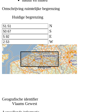
natuur en milieu
Omschrijving ruimtelijke begrenzing
Huidige begrenzing
N
S
E
W
Geografische identifier
Vlaams Gewest