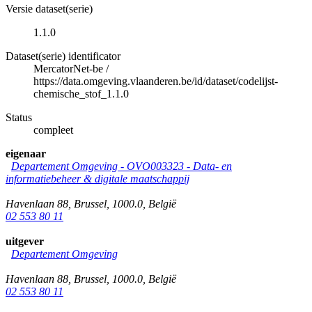
Versie dataset(serie)
1.1.0
Dataset(serie) identificator
MercatorNet-be
/
https://data.omgeving.vlaanderen.be/id/dataset/codelijst-
chemische_stof_1.1.0
Status
compleet
eigenaar
Departement Omgeving - OVO003323 - Data- en
informatiebeheer & digitale maatschappij
Havenlaan 88
,
Brussel
,
1000.0
,
België
02 553 80 11
uitgever
Departement Omgeving
Havenlaan 88
,
Brussel
,
1000.0
,
België
02 553 80 11