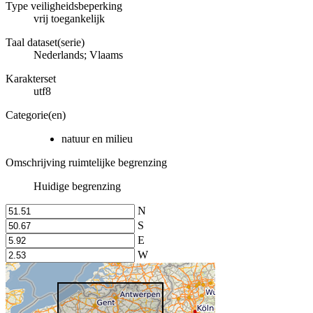
Type veiligheidsbeperking
vrij toegankelijk
Taal dataset(serie)
Nederlands; Vlaams
Karakterset
utf8
Categorie(en)
natuur en milieu
Omschrijving ruimtelijke begrenzing
Huidige begrenzing
N
S
E
W