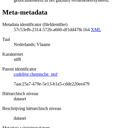
gedocumenteerd in het git(hub) versiebeheersysteem.
Meta-metadata
Metadata identificator (fileIdentifier)
57c53efb-2314-572b-a660-df1dd478c1b4
XML
Taal
Nederlands; Vlaams
Karakterset
utf8
Parent identificator
codelijst chemische_stof
7aac25a7-479e-5e13-b1a5-cdde220ee479
Hiërarchisch niveau
dataset
Beschrijving hiërarchisch niveau
dataset
Metadata wijzigingsdatum