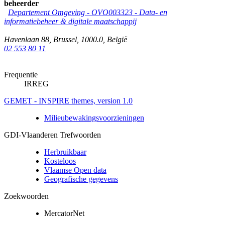
beheerder
Departement Omgeving - OVO003323 - Data- en
informatiebeheer & digitale maatschappij
Havenlaan 88
,
Brussel
,
1000.0
,
België
02 553 80 11
Frequentie
IRREG
GEMET - INSPIRE themes, version 1.0
Milieubewakingsvoorzieningen
GDI-Vlaanderen Trefwoorden
Herbruikbaar
Kosteloos
Vlaamse Open data
Geografische gegevens
Zoekwoorden
MercatorNet