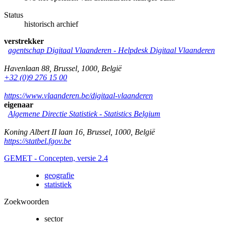
Status
historisch archief
verstrekker
agentschap Digitaal Vlaanderen -
Helpdesk Digitaal Vlaanderen
Havenlaan 88
,
Brussel
,
1000
,
België
+32 (0)9 276 15 00
https://www.vlaanderen.be/digitaal-vlaanderen
eigenaar
Algemene Directie Statistiek - Statistics Belgium
Koning Albert II laan 16
,
Brussel
,
1000
,
België
https://statbel.fgov.be
GEMET - Concepten, versie 2.4
geografie
statistiek
Zoekwoorden
sector