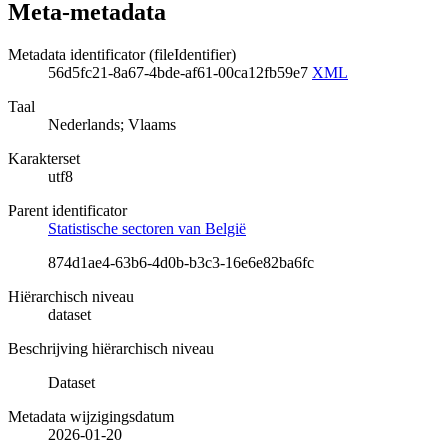
Meta-metadata
Metadata identificator (fileIdentifier)
56d5fc21-8a67-4bde-af61-00ca12fb59e7
XML
Taal
Nederlands; Vlaams
Karakterset
utf8
Parent identificator
Statistische sectoren van België
874d1ae4-63b6-4d0b-b3c3-16e6e82ba6fc
Hiërarchisch niveau
dataset
Beschrijving hiërarchisch niveau
Dataset
Metadata wijzigingsdatum
2026-01-20