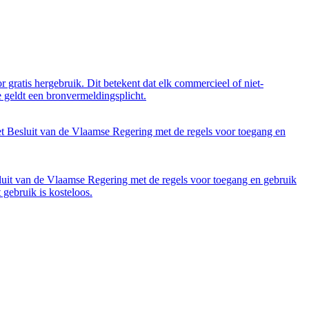
 gratis hergebruik. Dit betekent dat elk commercieel of niet-
 geldt een bronvermeldingsplicht.
et Besluit van de Vlaamse Regering met de regels voor toegang en
luit van de Vlaamse Regering met de regels voor toegang en gebruik
gebruik is kosteloos.