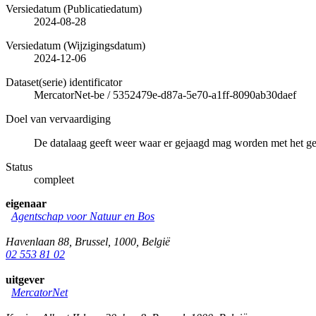
Versiedatum (Publicatiedatum)
2024-08-28
Versiedatum (Wijzigingsdatum)
2024-12-06
Dataset(serie) identificator
MercatorNet-be
/
5352479e-d87a-5e70-a1ff-8090ab30daef
Doel van vervaardiging
De datalaag geeft weer waar er gejaagd mag worden met het g
Status
compleet
eigenaar
Agentschap voor Natuur en Bos
Havenlaan 88
,
Brussel
,
1000
,
België
02 553 81 02
uitgever
MercatorNet