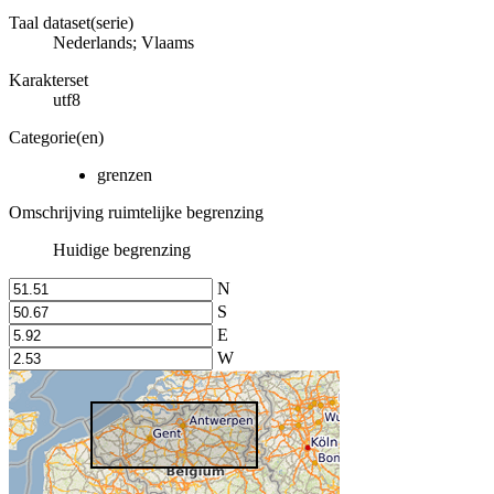
Taal dataset(serie)
Nederlands; Vlaams
Karakterset
utf8
Categorie(en)
grenzen
Omschrijving ruimtelijke begrenzing
Huidige begrenzing
N
S
E
W