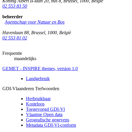
Koning Albert II-laan 20, bus 8
,
Brussel
,
1000
,
België
02 553 83 50
beheerder
Agentschap voor Natuur en Bos
Havenlaan 88
,
Brussel
,
1000
,
België
02 553 81 02
Frequentie
maandelijks
GEMET - INSPIRE themes, version 1.0
Landgebruik
GDI-Vlaanderen Trefwoorden
Herbruikbaar
Kosteloos
Toegevoegd GDI-Vl
Vlaamse Open data
Geografische gegevens
Metadata GDI-Vl-conform