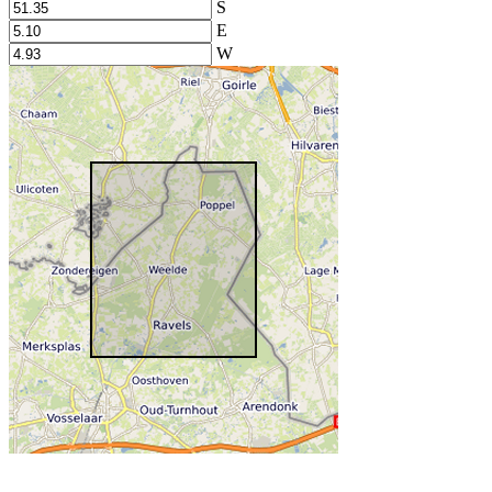
S
E
W