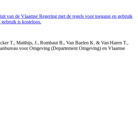
luit van de Vlaamse Regering met de regels voor toegang en gebruik
gebruik is kosteloos.
acker T., Matthijs, J., Rombaut B., Van Baelen K. & Van Haren T.,
 Planbureau voor Omgeving (Departement Omgeving) en Vlaamse