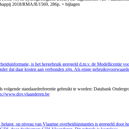
appij 2018/RMA/R/1569, 286p. + bijlagen
eidsinformatie, is het hergebruik geregeld d.m.v. de Modellicentie voor
nder dat daar kosten aan verbonden zijn. Als enige gebruiksvoorwaarde
eds volgende standaardreferentie gebruikt te worden: Databank Ondergr
ps://www.dov.vlaanderen.be
belang, op niveau van Vlaamse overheidsinstanties is geregeld door h