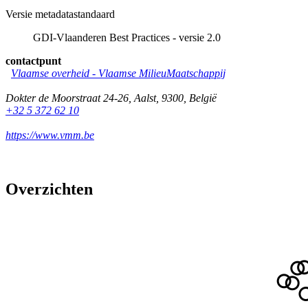
Versie metadatastandaard
GDI-Vlaanderen Best Practices - versie 2.0
contactpunt
Vlaamse overheid - Vlaamse MilieuMaatschappij
Dokter de Moorstraat 24-26
,
Aalst
,
9300
,
België
+32 5 372 62 10
https://www.vmm.be
Overzichten