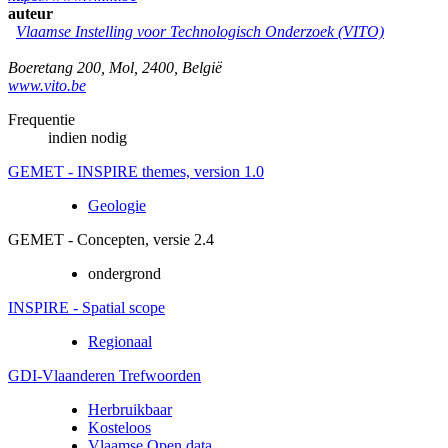
auteur
Vlaamse Instelling voor Technologisch Onderzoek (VITO)
Boeretang 200
,
Mol
,
2400
,
België
www.vito.be
Frequentie
indien nodig
GEMET - INSPIRE themes, version 1.0
Geologie
GEMET - Concepten, versie 2.4
ondergrond
INSPIRE - Spatial scope
Regionaal
GDI-Vlaanderen Trefwoorden
Herbruikbaar
Kosteloos
Vlaamse Open data