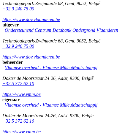
Technologiepark-Zwijnaarde 68
,
Gent
,
9052
,
België
+32 9 240 75 00
https://www.dov.vlaanderen.be
uitgever
Ondersteunend Centrum Databank Ondergrond Vlaanderen
Technologiepark-Zwijnaarde 68
,
Gent
,
9052
,
België
+32 9 240 75 00
https://www.dov.vlaanderen.be
beheerder
Vlaamse overheid - Vlaamse MilieuMaatschappij
Dokter de Moorstraat 24-26
,
Aalst
,
9300
,
België
+32 5 372 62 10
https://www.vmm.be
eigenaar
Vlaamse overheid - Vlaamse MilieuMaatschappij
Dokter de Moorstraat 24-26
,
Aalst
,
9300
,
België
+32 5 372 62 10
https://www.vmm.be