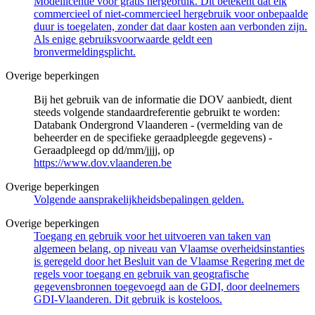
Modellicentie voor gratis hergebruik. Dit betekent dat elk
commercieel of niet-commercieel hergebruik voor onbepaalde
duur is toegelaten, zonder dat daar kosten aan verbonden zijn.
Als enige gebruiksvoorwaarde geldt een
bronvermeldingsplicht.
Overige beperkingen
Bij het gebruik van de informatie die DOV aanbiedt, dient
steeds volgende standaardreferentie gebruikt te worden:
Databank Ondergrond Vlaanderen - (vermelding van de
beheerder en de specifieke geraadpleegde gegevens) -
Geraadpleegd op dd/mm/jjjj, op
https://www.dov.vlaanderen.be
Overige beperkingen
Volgende aansprakelijkheidsbepalingen gelden.
Overige beperkingen
Toegang en gebruik voor het uitvoeren van taken van
algemeen belang, op niveau van Vlaamse overheidsinstanties
is geregeld door het Besluit van de Vlaamse Regering met de
regels voor toegang en gebruik van geografische
gegevensbronnen toegevoegd aan de GDI, door deelnemers
GDI-Vlaanderen. Dit gebruik is kosteloos.