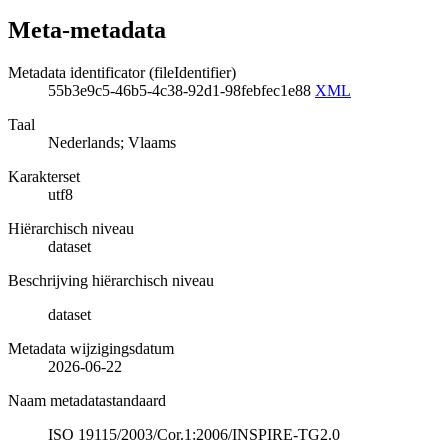
Meta-metadata
Metadata identificator (fileIdentifier)
55b3e9c5-46b5-4c38-92d1-98febfec1e88
XML
Taal
Nederlands; Vlaams
Karakterset
utf8
Hiërarchisch niveau
dataset
Beschrijving hiërarchisch niveau
dataset
Metadata wijzigingsdatum
2026-06-22
Naam metadatastandaard
ISO 19115/2003/Cor.1:2006/INSPIRE-TG2.0