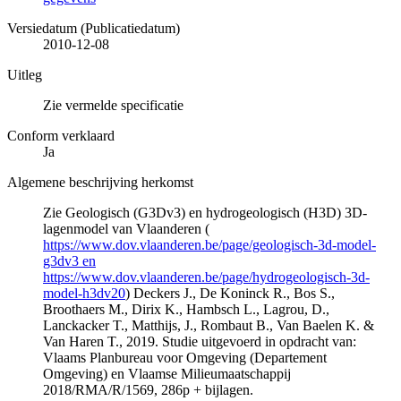
Versiedatum (Publicatiedatum)
2010-12-08
Uitleg
Zie vermelde specificatie
Conform verklaard
Ja
Algemene beschrijving herkomst
Zie Geologisch (G3Dv3) en hydrogeologisch (H3D) 3D-
lagenmodel van Vlaanderen (
https://www.dov.vlaanderen.be/page/geologisch-3d-model-
g3dv3 en
https://www.dov.vlaanderen.be/page/hydrogeologisch-3d-
model-h3dv20
) Deckers J., De Koninck R., Bos S.,
Broothaers M., Dirix K., Hambsch L., Lagrou, D.,
Lanckacker T., Matthijs, J., Rombaut B., Van Baelen K. &
Van Haren T., 2019. Studie uitgevoerd in opdracht van:
Vlaams Planbureau voor Omgeving (Departement
Omgeving) en Vlaamse Milieumaatschappij
2018/RMA/R/1569, 286p + bijlagen.