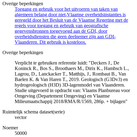
Overige beperkingen
Toegang en gebruik voor het uitvoeren van taken van
algemeen belang door niet-Vlaamse overheidsinstanties is
geregeld door het Besluit van de Vlaamse Regering met de
regels voor toegang en gebruik van geografische
gegevensbronnen toegevoegd aan de GDI, door
overheidsdiensten die geen deelnemer zijn aan GDI-
Vlaanderen. Dit gebruik is kosteloos.
Overige beperkingen
Verplicht te gebruiken referentie luidt: "Deckers J., De
Koninck R., Bos S., Broothaers M., Dirix K., Hambsch L.,
Lagrou, D., Lanckacker T., Matthijs, J., Rombaut B., Van
Baelen K. & Van Haren T., 2019. Geologisch (G3Dv3) en
hydrogeologisch (H3D) 3D-lagenmodel van Vlaanderen.
Studie uitgevoerd in opdracht van: Vlaams Planbureau voor
Omgeving (Departement Omgeving) en Vlaamse
Milieumaatschappij 2018/RMA/R/1569, 286p. + bijlagen"
Ruimtelijk schema dataset(serie)
vector
Noemer
50000