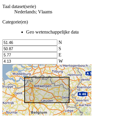
Taal dataset(serie)
Nederlands; Vlaams
Categorie(en)
Geo wetenschappelijke data
N
S
E
W