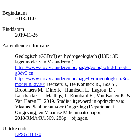
Begindatum
2013-01-01
Einddatum
2019-11-26
Aanvullende informatie
Geologisch (G3Dv3) en hydrogeologisch (H3D) 3D-
lagenmodel van Vlaanderen (
https://www.dov.vlaanderen.be/page/geologisch-3d-model-
g3dv3 en
https://www.dov.vlaanderen.be/page/hydrogeologisch-3d-
model-h3dv20
) Deckers J., De Koninck R., Bos S.,
Broothaers M., Dirix K., Hambsch L., Lagrou, D.,
Lanckacker T., Matthijs, J., Rombaut B., Van Baelen K. &
Van Haren T., 2019. Studie uitgevoerd in opdracht van:
Vlaams Planbureau voor Omgeving (Departement
Omgeving) en Vlaamse Milieumaatschappij
2018/RMA/R/1569, 286p + bijlagen.
Unieke code
EPSG:31370