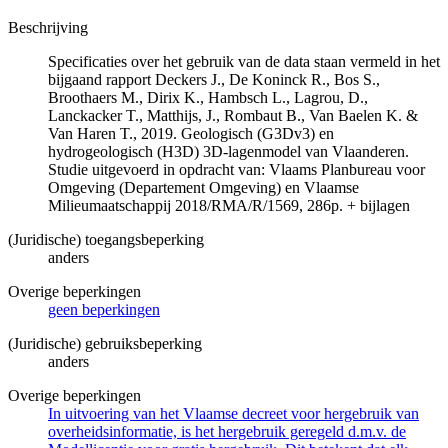
Beschrijving
Specificaties over het gebruik van de data staan vermeld in het
bijgaand rapport Deckers J., De Koninck R., Bos S.,
Broothaers M., Dirix K., Hambsch L., Lagrou, D.,
Lanckacker T., Matthijs, J., Rombaut B., Van Baelen K. &
Van Haren T., 2019. Geologisch (G3Dv3) en
hydrogeologisch (H3D) 3D-lagenmodel van Vlaanderen.
Studie uitgevoerd in opdracht van: Vlaams Planbureau voor
Omgeving (Departement Omgeving) en Vlaamse
Milieumaatschappij 2018/RMA/R/1569, 286p. + bijlagen
(Juridische) toegangsbeperking
anders
Overige beperkingen
geen beperkingen
(Juridische) gebruiksbeperking
anders
Overige beperkingen
In uitvoering van het Vlaamse decreet voor hergebruik van
overheidsinformatie, is het hergebruik geregeld d.m.v. de