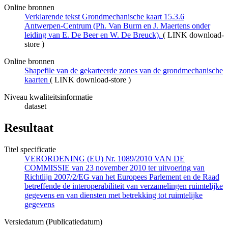
Online bronnen
Verklarende tekst Grondmechanische kaart 15.3.6
Antwerpen-Centrum (Ph. Van Burm en J. Maertens onder
leiding van E. De Beer en W. De Breuck).
(
LINK download-
store
)
Online bronnen
Shapefile van de gekarteerde zones van de grondmechanische
kaarten
(
LINK download-store
)
Niveau kwaliteitsinformatie
dataset
Resultaat
Titel specificatie
VERORDENING (EU) Nr. 1089/2010 VAN DE
COMMISSIE van 23 november 2010 ter uitvoering van
Richtlijn 2007/2/EG van het Europees Parlement en de Raad
betreffende de interoperabiliteit van verzamelingen ruimtelijke
gegevens en van diensten met betrekking tot ruimtelijke
gegevens
Versiedatum (Publicatiedatum)