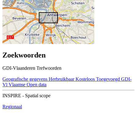
Zoekwoorden
GDI-Vlaanderen Trefwoorden
Geografische gegevens
Herbruikbaar
Kosteloos
Toegevoegd GDI-
Vl
Vlaamse Open data
INSPIRE - Spatial scope
Regionaal