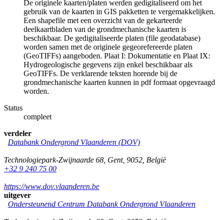
De originele kaarten/platen werden gedigitaliseerd om het
gebruik van de kaarten in GIS pakketten te vergemakkelijken.
Een shapefile met een overzicht van de gekarteerde
deelkaartbladen van de grondmechanische kaarten is
beschikbaar. De gedigitaliseerde platen (file geodatabase)
worden samen met de originele gegeorefereerde platen
(GeoTIFFs) aangeboden. Plaat I: Dokumentatie en Plaat IX:
Hydrogeologische gegevens zijn enkel beschikbaar als
GeoTIFFs. De verklarende teksten horende bij de
grondmechanische kaarten kunnen in pdf formaat opgevraagd
worden.
Status
compleet
verdeler
Databank Ondergrond Vlaanderen (DOV)
Technologiepark-Zwijnaarde 68
,
Gent
,
9052
,
België
+32 9 240 75 00
https://www.dov.vlaanderen.be
uitgever
Ondersteunend Centrum Databank Ondergrond Vlaanderen