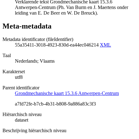
Verklarende tekst Grondmechanische kaart 15.3.6
Antwerpen-Centrum (Ph. Van Burm en J. Maertens onder
leiding van E. De Beer en W. De Breuck).
Meta-metadata
Metadata identificator (fileIdentifier)
55a35411-3018-4923-830d-ea44ec046214
XML
Taal
Nederlands; Vlaams
Karakterset
utf8
Parent identificator
Grondmechanische kaart 15.3.6 Antwerpen-Centrum
a7fd72fe-b7cb-4b31-b808-9a886a83c3f3
Hiërarchisch niveau
dataset
Beschrijving hiërarchisch niveau