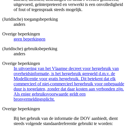
uitgevoerd, geïnterpreteerd en verwerkt is een onvolledigheid
of fout of tegenspraak steeds mogelijk.
(Juridische) toegangsbeperking
anders
Overige beperkingen
geen beperkingen
(Juridische) gebruiksbeperking
anders
Overige beperkingen
In uitvoering van het Vlaamse decreet voor hergebruik van
overheidsinformatie, is het hergebruik geregeld d.m.v. de
Modellicentie voor gratis hergebruik. Dit betekent dat elk
commercieel of niet-commercieel hergebruik voor onbepaalde
duur is toegelaten, zonder dat daar kosten aan verbonden zijn.
Als enige gebruiksvoorwaarde geldt een
bronvermeldingsplicht.
Overige beperkingen
Bij het gebruik van de informatie die DOV aanbiedt, dient
steeds volgende standaardreferentie gebruikt te worden: