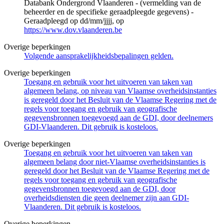
Databank Ondergrond Vlaanderen - (vermelding van de
beheerder en de specifieke geraadpleegde gegevens) -
Geraadpleegd op dd/mm/jjjj, op
https://www.dov.vlaanderen.be
Overige beperkingen
Volgende aansprakelijkheidsbepalingen gelden.
Overige beperkingen
Toegang en gebruik voor het uitvoeren van taken van
algemeen belang, op niveau van Vlaamse overheidsinstanties
is geregeld door het Besluit van de Vlaamse Regering met de
regels voor toegang en gebruik van geografische
gegevensbronnen toegevoegd aan de GDI, door deelnemers
GDI-Vlaanderen. Dit gebruik is kosteloos.
Overige beperkingen
Toegang en gebruik voor het uitvoeren van taken van
algemeen belang door niet-Vlaamse overheidsinstanties is
geregeld door het Besluit van de Vlaamse Regering met de
regels voor toegang en gebruik van geografische
gegevensbronnen toegevoegd aan de GDI, door
overheidsdiensten die geen deelnemer zijn aan GDI-
Vlaanderen. Dit gebruik is kosteloos.
Overige beperkingen