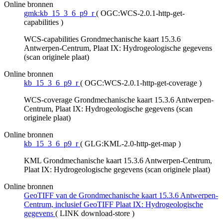
Online bronnen
gmk:kb_15_3_6_p9_r
(
OGC:WCS-2.0.1-http-get-
capabilities
)
WCS-capabilities Grondmechanische kaart 15.3.6
Antwerpen-Centrum, Plaat IX: Hydrogeologische gegevens
(scan originele plaat)
Online bronnen
kb_15_3_6_p9_r
(
OGC:WCS-2.0.1-http-get-coverage
)
WCS-coverage Grondmechanische kaart 15.3.6 Antwerpen-
Centrum, Plaat IX: Hydrogeologische gegevens (scan
originele plaat)
Online bronnen
kb_15_3_6_p9_r
(
GLG:KML-2.0-http-get-map
)
KML Grondmechanische kaart 15.3.6 Antwerpen-Centrum,
Plaat IX: Hydrogeologische gegevens (scan originele plaat)
Online bronnen
GeoTIFF van de Grondmechanische kaart 15.3.6 Antwerpen-
Centrum, inclusief GeoTIFF Plaat IX: Hydrogeologische
gegevens
(
LINK download-store
)